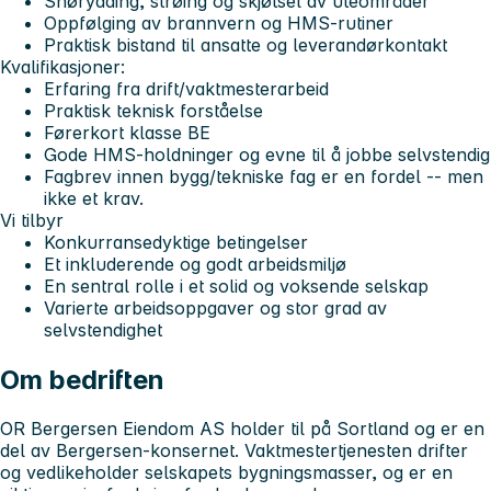
Snørydding, strøing og skjøtsel av uteområder
Oppfølging av brannvern og HMS-rutiner
Praktisk bistand til ansatte og leverandørkontakt
Kvalifikasjoner:
Erfaring fra drift/vaktmesterarbeid
Praktisk teknisk forståelse
Førerkort klasse BE
Gode HMS‑holdninger og evne til å jobbe selvstendig
Fagbrev innen bygg/tekniske fag er en fordel -- men
ikke et krav.
Vi tilbyr
Konkurransedyktige betingelser
Et inkluderende og godt arbeidsmiljø
En sentral rolle i et solid og voksende selskap
Varierte arbeidsoppgaver og stor grad av
selvstendighet
Om bedriften
OR Bergersen Eiendom AS holder til på Sortland og er en
del av Bergersen-konsernet. Vaktmestertjenesten drifter
og vedlikeholder selskapets bygningsmasser, og er en