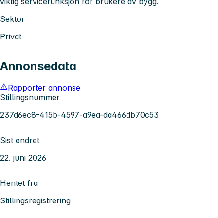
viktig servicefunksjon for brukere av bygg.
Sektor
Privat
Annonsedata
Rapporter annonse
Stillingsnummer
237d6ec8-415b-4597-a9ea-da466db70c53
Sist endret
22. juni 2026
Hentet fra
Stillingsregistrering