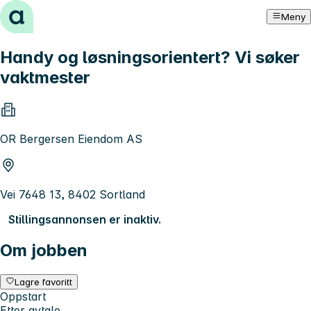
Hopp til innhold
Meny
Handy og løsningsorientert? Vi søker
vaktmester
OR Bergersen Eiendom AS
Vei 7648 13, 8402 Sortland
Stillingsannonsen er inaktiv.
Om jobben
Lagre favoritt
Oppstart
Etter avtale