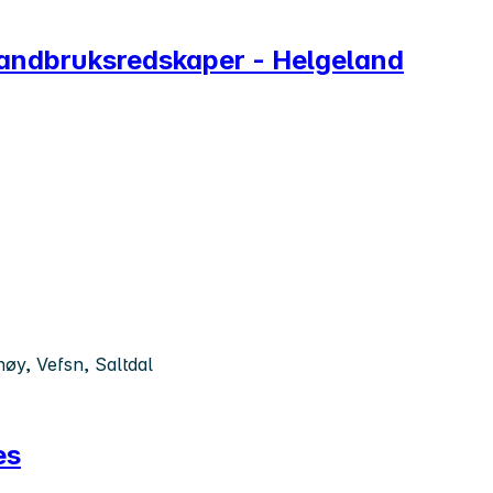
 landbruksredskaper - Helgeland
øy, Vefsn, Saltdal
es