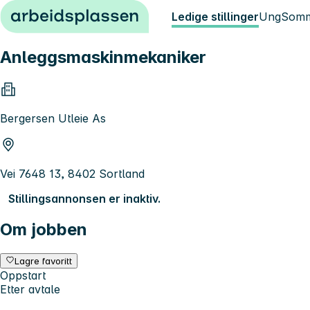
Hopp til innhold
Ledige stillinger
Ung
Somm
Anleggsmaskinmekaniker
Bergersen Utleie As
Vei 7648 13, 8402 Sortland
Stillingsannonsen er inaktiv.
Om jobben
Lagre favoritt
Oppstart
Etter avtale