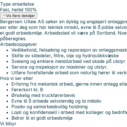
Type ansettelse
Fast, heltid 100%
Vis flere detaljer
Bergersen Utleie AS søker en dyktig og engasjert anleggsm
ser etter deg som har teknisk innsikt, evne til å jobbe selv
et godt arbeidsmiljø. Arbeidssted vil være på Sortland. Noe 
påberegnes.
Arbeidsoppgaver
Vedlikehold, feilsøking og reparasjon av anleggsmask
Skifte av slitedeler, filtre, olje og hydraulikkvæske
Sveising og enklere metallarbeid ved skade på utstyr
Service og inspeksjon av maskiner og utstyr.
Utføre forefallende arbeid som naturlig hører til verk
Hva vi ser etter
Erfaring fra mekanisk arbeid, gjerne innen anlegg elle
Førerkort kl. B
Ønskelig med truckførerbevis
Evne til å arbeide selvstendig og ta initiativ
Positiv og samarbeidsvillig holdning
Lojal og konfidensiell i arbeid med kolleger og bedrif
Bidrar til et godt arbeidsmiljø
Vi tilbyr