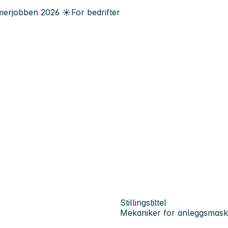
erjobben
2026
☀️
For bedrifter
Stillingstittel
Mekaniker for anleggsmaski