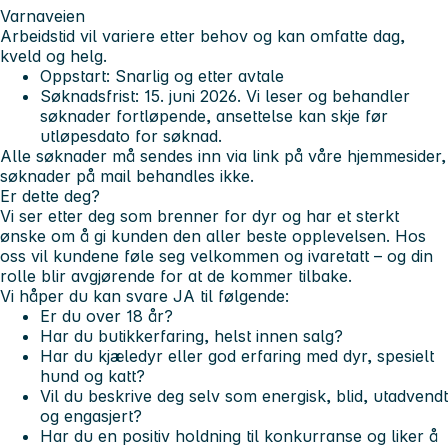
Varnaveien
Arbeidstid vil variere etter behov og kan omfatte dag,
kveld og helg.
Oppstart: Snarlig og etter avtale
Søknadsfrist: 15. juni 2026. Vi leser og behandler
søknader fortløpende, ansettelse kan skje før
utløpesdato for søknad.
Alle søknader må sendes inn via link på våre hjemmesider,
søknader på mail behandles ikke.
Er dette deg?
Vi ser etter deg som brenner for dyr og har et sterkt
ønske om å gi kunden den aller beste opplevelsen. Hos
oss vil kundene føle seg velkommen og ivaretatt – og din
rolle blir avgjørende for at de kommer tilbake.
Vi håper du kan svare JA til følgende:
Er du over 18 år?
Har du butikkerfaring, helst innen salg?
Har du kjæledyr eller god erfaring med dyr, spesielt
hund og katt?
Vil du beskrive deg selv som energisk, blid, utadvendt
og engasjert?
Har du en positiv holdning til konkurranse og liker å