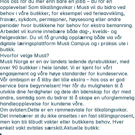
Hos oss får du mer enn bare en jobb – du får en
opplevelse! Som tilkallingsvikar i Musti vil du bidra ved
behov i våre butikker, for eksempel ved ferieavvikling,
fravær, sykdom, permisjoner, høysesong eller andre
perioder hvor butikkene har behov for ekstra bemanning.
Arbeidet vil kunne innebære både dag-, kvelds- og
helgevakter. Du vil få grundig opplæring både via vår
digitale læringsplattform Musti Campus og i praksis ute i
butikk.
Hvorfor velge Musti?
Musti Norge er en av landets ledende dyrebutikker, med
over 90 butikker i hele landet. Vi er kjent for vårt
engasjement og våre høye standarder for kundeservice.
Vår ambisjon er å tilby det lille ekstra – hos oss er god
service bare begynnelsen! Her får du muligheten til å
utvikle dine ferdigheter og dele din lidenskap for dyr med
andre, samtidig som du bidrar til å skape en uforglemmelig
handleopplevelse for kundene våre.
Om avtalen:
Dette er en rammeavtale for tilkallingsvikar.
Det innebærer at du ikke ansettes i en fast stillingsprosent,
men kan bli tilbudt vakter etter butikkens behov. Hver
enkelt vakt avtales særskilt.
Aktuelle butikk: