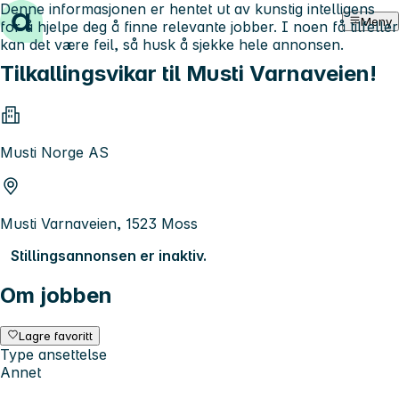
Denne informasjonen er hentet ut av kunstig intelligens
Hopp til innhold
Meny
for å hjelpe deg å finne relevante jobber. I noen få tilfeller
kan det være feil, så husk å sjekke hele annonsen.
Tilkallingsvikar til Musti Varnaveien!
Musti Norge AS
Musti Varnaveien, 1523 Moss
Stillingsannonsen er inaktiv.
Om jobben
Lagre favoritt
Type ansettelse
Annet