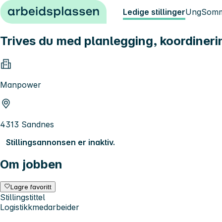
Hopp til innhold
Ledige stillinger
Ung
Somm
Trives du med planlegging, koordinerin
Manpower
4313 Sandnes
Stillingsannonsen er inaktiv.
Om jobben
Lagre favoritt
Stillingstittel
Logistikkmedarbeider