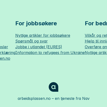
For jobbsøkere
For bedr
Nyttige artikler for jobbsøkere
Vilkår og ret
Spørsmål og svar
Hjelp til inn
sler
Jobbe i utlandet (EURES)
Overføre a
erklæring
Information to refugees from Ukraine
Nyttige artik
sen.no
arbeidsplassen.no
– en tjeneste fra Nav