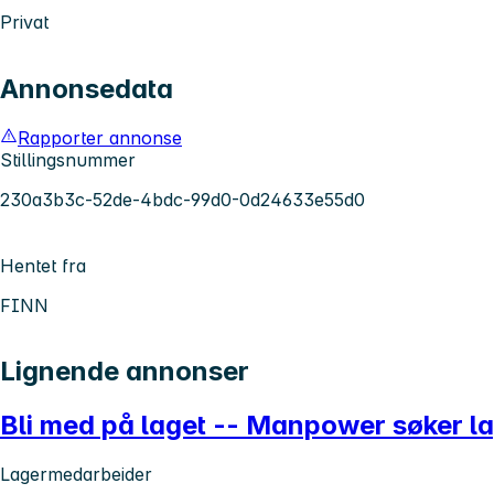
Privat
Annonsedata
Rapporter annonse
Stillingsnummer
230a3b3c-52de-4bdc-99d0-0d24633e55d0
Hentet fra
FINN
Lignende annonser
Bli med på laget -- Manpower søker l
Lagermedarbeider