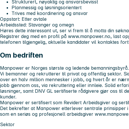
Strukturert, nøyaktig og ansvarsbevisst
Planmessig og løsningsorientert
Trives med koordinering og ansvar
Oppstart:
Etter avtale
Arbeidssted:
Stavanger og omegn
Høres dette interessant ut, ser vi frem til å motta din søkna
Registrer deg med en profil på www.manpower.no, last opp
telefonen tilgjengelig, aktuelle kandidater vil kontaktes for
Om bedriften
Manpower er Norges største og ledende bemanningsbyrå.
Vi bemanner og rekrutterer til privat og offentlig sektor. Si
over en halv million mennesker i jobb, og hvert år er næ
jobb gjennom oss, via rekruttering eller innleie. Solid erfar
løsninger, samt DNV GL sertifiserte rådgivere gjør oss til 
kunder.
Manpower er sertifisert som Revidert Arbeidsgiver og sertif
Det bekrefter at Manpower etterlever sentrale prinsipper i
som en seriøs og profesjonell arbeidsgiver www.manpowe
Sektor