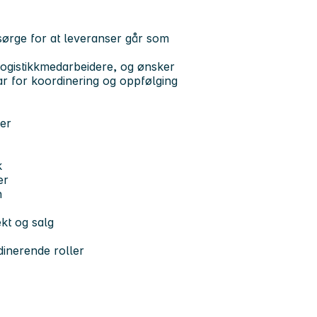
sørge for at leveranser går som
logistikkmedarbeidere, og ønsker
r for koordinering og oppfølging
ser
k
er
n
kt og salg
rdinerende roller