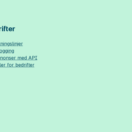
ifter
ningslinjer
logging
nnonser med API
ler for bedrifter