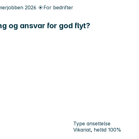
erjobben
2026
☀️
For bedrifter
g og ansvar for god flyt?
Type ansettelse
Vikariat, heltid 100%