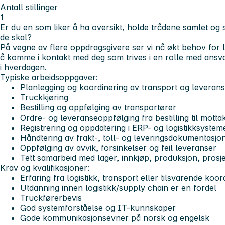
Antall stillinger
1
Er du en som liker å ha oversikt, holde trådene samlet og 
de skal?
På vegne av flere oppdragsgivere ser vi nå økt behov for 
å komme i kontakt med deg som trives i en rolle med ansva
i hverdagen.
Typiske arbeidsoppgaver:
Planlegging og koordinering av transport og leveran
Truckkjøring
Bestilling og oppfølging av transportører
Ordre- og leveranseoppfølging fra bestilling til motta
Registrering og oppdatering i ERP- og logistikksystem
Håndtering av frakt-, toll- og leveringsdokumentasjo
Oppfølging av avvik, forsinkelser og feil leveranser
Tett samarbeid med lager, innkjøp, produksjon, prosje
Krav og kvalifikasjoner:
Erfaring fra logistikk, transport eller tilsvarende koo
Utdanning innen logistikk/supply chain er en fordel
Truckførerbevis
God systemforståelse og IT-kunnskaper
Gode kommunikasjonsevner på norsk og engelsk