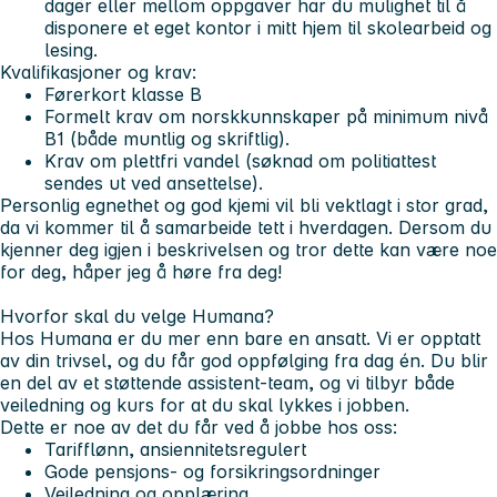
dager eller mellom oppgaver har du mulighet til å
disponere et eget kontor i mitt hjem til skolearbeid og
lesing.
Kvalifikasjoner og krav:
Førerkort klasse B
Formelt krav om norskkunnskaper på minimum nivå
B1 (både muntlig og skriftlig).
Krav om plettfri vandel (søknad om politiattest
sendes ut ved ansettelse).
Personlig egnethet og god kjemi vil bli vektlagt i stor grad,
da vi kommer til å samarbeide tett i hverdagen. Dersom du
kjenner deg igjen i beskrivelsen og tror dette kan være noe
for deg, håper jeg å høre fra deg!
Hvorfor skal du velge Humana?
Hos Humana er du mer enn bare en ansatt. Vi er opptatt
av din trivsel, og du får god oppfølging fra dag én. Du blir
en del av et støttende
assistent-team
, og vi tilbyr både
veiledning og kurs for at du skal lykkes i jobben.
Dette er noe av det du får ved å jobbe hos oss:
Tarifflønn, ansiennitetsregulert
Gode pensjons- og forsikringsordninger
Veiledning og opplæring