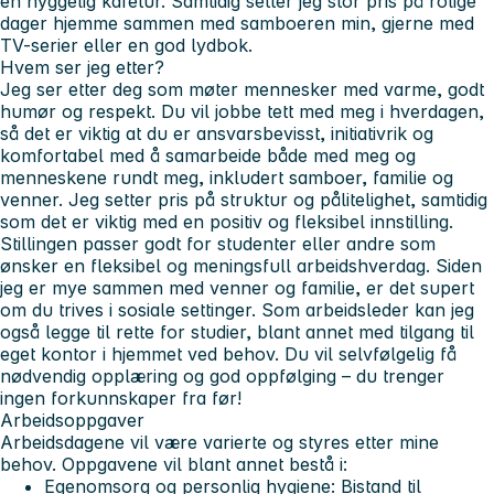
en hyggelig kafétur. Samtidig setter jeg stor pris på rolige
dager hjemme sammen med samboeren min, gjerne med
TV-serier eller en god lydbok.
Hvem ser jeg etter?
Jeg ser etter deg som møter mennesker med varme, godt
humør og respekt. Du vil jobbe tett med meg i hverdagen,
så det er viktig at du er ansvarsbevisst, initiativrik og
komfortabel med å samarbeide både med meg og
menneskene rundt meg, inkludert samboer, familie og
venner. Jeg setter pris på struktur og pålitelighet, samtidig
som det er viktig med en positiv og fleksibel innstilling.
Stillingen passer godt for studenter eller andre som
ønsker en fleksibel og meningsfull arbeidshverdag. Siden
jeg er mye sammen med venner og familie, er det supert
om du trives i sosiale settinger. Som arbeidsleder kan jeg
også legge til rette for studier, blant annet med tilgang til
eget kontor i hjemmet ved behov. Du vil selvfølgelig få
nødvendig opplæring og god oppfølging – du trenger
ingen forkunnskaper fra før!
Arbeidsoppgaver
Arbeidsdagene vil være varierte og styres etter mine
behov. Oppgavene vil blant annet bestå i:
Egenomsorg og personlig hygiene:
Bistand til