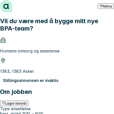
Hopp til innhold
Meny
Vil du være med å bygge mitt nye
BPA-team?
Humana omsorg og assistanse
1383, 1383 Asker
Stillingsannonsen er inaktiv.
Om jobben
Lagre favoritt
Type ansettelse
Fast, deltid 20% - 50%