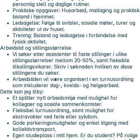
personlig stell og daglige rutiner.
Praktiske oppgaver:
Husarbeid, matlaging og praktisk
bistand i hjemmet.
Ledsagelse:
Følge til avtaler, sosiale møter, turer og
aktiviteter ut av huset.
Trening:
Bistand og ledsagelse i forbindelse med
fysisk aktivitet.
Arbeidstid og stillingsstørrelse
Vi søker etter assistenter til faste stillinger i ulike
stillingsstørrelser mellom 20-50%, samt fleksible
tilkallingsvikarer. Skriv i søknaden hvilken av disse
stillingene du søker.
Arbeidstiden vil være organisert i en turnusordning
som inkluderer dag-, kvelds- og helgearbeid.
Dette kan jeg tilby:
Et splitter nytt arbeidsmiljø med mulighet for
kollegaer og sosiale sammenkomster.
Fleksibel turnusordning, samt mulighet for
ekstravakter ved ferie eller sykdom.
Gode parkeringsmuligheter og enkel tilgang med
kollektivtransport.
Egen studieplass i mitt hjem. Er du student? På rolige