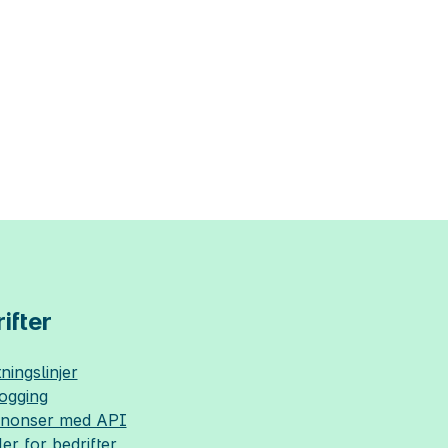
ifter
ningslinjer
logging
nnonser med API
ler for bedrifter