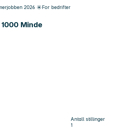
erjobben
2026
☀️
For bedrifter
A 1000 Minde
Antall stillinger
1