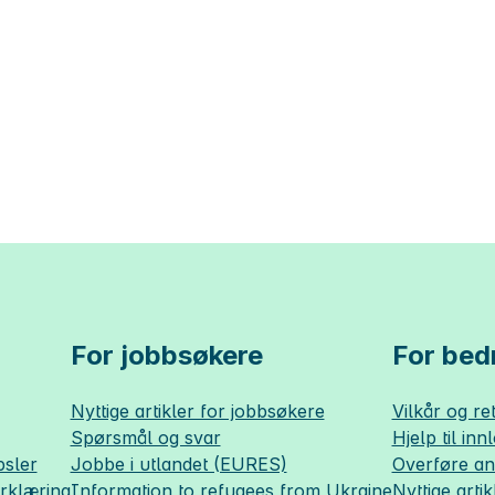
For jobbsøkere
For bedr
Nyttige artikler for jobbsøkere
Vilkår og ret
Spørsmål og svar
Hjelp til inn
sler
Jobbe i utlandet (EURES)
Overføre a
erklæring
Information to refugees from Ukraine
Nyttige artik