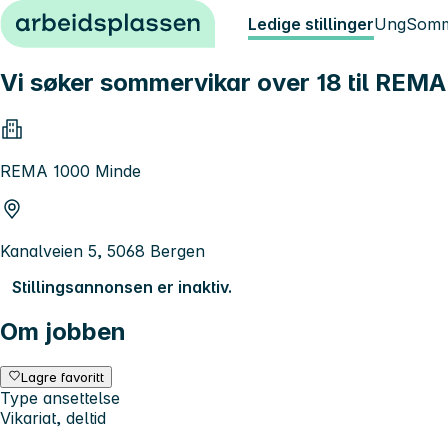
Hopp til innhold
Ledige stillinger
Ung
Somm
Vi søker sommervikar over 18 til REM
REMA 1000 Minde
Kanalveien 5, 5068 Bergen
Stillingsannonsen er inaktiv.
Om jobben
Lagre favoritt
Type ansettelse
Vikariat, deltid