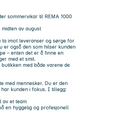
der sommervikar til REMA 1000
til midten av august
 å ta imot leveranser og sørge for
Du er også den som hilser kunden
lpe – enten det er å finne en
ger med et smil.
av butikken med både varene de
møte med mennesker. Du er den
 har kunden i fokus. I tillegg:
l av et team
 en hyggelig og profesjonell