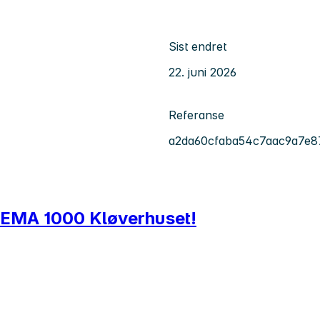
Sist endret
22. juni 2026
Referanse
a2da60cfaba54c7aac9a7e8
l REMA 1000 Kløverhuset!