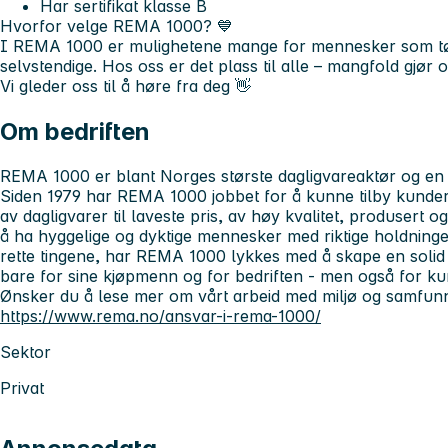
Har sertifikat klasse B
Hvorfor velge REMA 1000?
💙
I REMA 1000 er mulighetene mange for mennesker som tør å
selvstendige. Hos oss er det plass til alle – mangfold gjør o
Vi gleder oss til å høre fra deg 👋
Om bedriften
REMA 1000 er blant Norges største dagligvareaktør og en 
Siden 1979 har REMA 1000 jobbet for å kunne tilby kunder 
av dagligvarer til laveste pris, av høy kvalitet, produsert 
å ha hyggelige og dyktige mennesker med riktige holdning
rette tingene, har REMA 1000 lykkes med å skape en soli
bare for sine kjøpmenn og for bedriften - men også for k
Ønsker du å lese mer om vårt arbeid med miljø og samfun
https://www.rema.no/ansvar-i-rema-1000/
Sektor
Privat