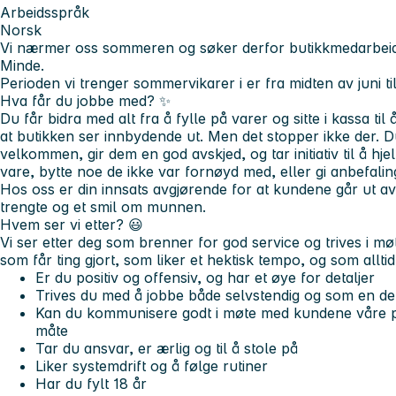
Arbeidsspråk
Norsk
Vi nærmer oss sommeren og søker derfor butikkmedarbei
Minde.
Perioden vi trenger sommervikarer i er fra midten av juni 
Hva får du jobbe med?
✨
Du får bidra med alt fra å fylle på varer og sitte i kassa til
at butikken ser innbydende ut. Men det stopper ikke der. 
velkommen, gir dem en god avskjed, og tar initiativ til å hje
vare, bytte noe de ikke var fornøyd med, eller gi anbefalin
Hos oss er din innsats avgjørende for at kundene går ut 
trengte og et smil om munnen.
Hvem ser vi etter?
😃
Vi ser etter deg som brenner for god service og trives i 
som får ting gjort, som liker et hektisk tempo, og som alltid
Er du positiv og offensiv, og har et øye for detaljer
Trives du med å jobbe både selvstendig og som en de
Kan du kommunisere godt i møte med kundene våre på
måte
Tar du ansvar, er ærlig og til å stole på
Liker systemdrift og å følge rutiner
Har du fylt 18 år