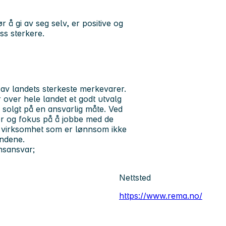
 gi av seg selv, er positive og
ss sterkere.
av landets sterkeste merkevarer.
over hele landet et godt utvalg
og solgt på en ansvarlig måte. Ved
er og fokus på å jobbe med de
d virksomhet som er lønnsom ikke
undene.
nsansvar;
Nettsted
https://www.rema.no/