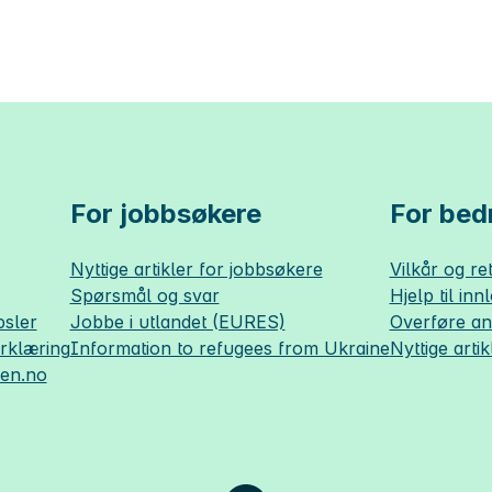
For jobbsøkere
For bedr
Nyttige artikler for jobbsøkere
Vilkår og ret
Spørsmål og svar
Hjelp til inn
sler
Jobbe i utlandet (EURES)
Overføre a
erklæring
Information to refugees from Ukraine
Nyttige artik
sen.no