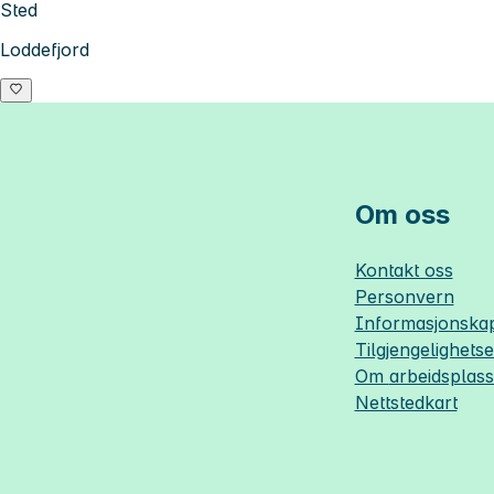
Sted
Loddefjord
Om oss
Kontakt oss
Personvern
Informasjonskap
Tilgjengelighets
Om
arbeidsplas
Nettstedkart