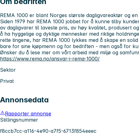
Om bedriften
REMA 1000 er blant Norges største dagligvareaktør og en 
Siden 1979 har REMA 1000 jobbet for å kunne tilby kunder 
av dagligvarer til laveste pris, av høy kvalitet, produsert 
å ha hyggelige og dyktige mennesker med riktige holdning
rette tingene, har REMA 1000 lykkes med å skape en soli
bare for sine kjøpmenn og for bedriften - men også for k
Ønsker du å lese mer om vårt arbeid med miljø og samfun
https://www.rema.no/ansvar-i-rema-1000/
Sektor
Privat
Annonsedata
Rapporter annonse
Stillingsnummer
f8ccb7cc-a116-4e90-a7f5-6713f854eeec