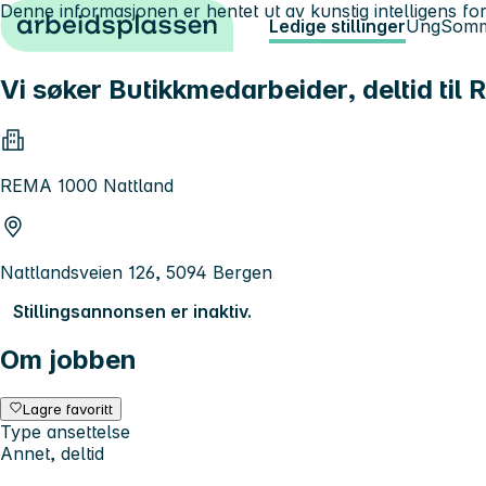
Denne informasjonen er hentet ut av kunstig intelligens for
Hopp til innhold
Ledige stillinger
Ung
Somm
Vi søker Butikkmedarbeider, deltid til
REMA 1000 Nattland
Nattlandsveien 126, 5094 Bergen
Stillingsannonsen er inaktiv.
Om jobben
Lagre favoritt
Type ansettelse
Annet, deltid