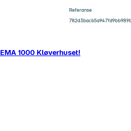
Referanse
782d3bacb5a947fd9bb989
l REMA 1000 Kløverhuset!