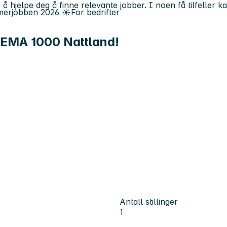
 å hjelpe deg å finne relevante jobber. I noen få tilfeller 
erjobben
2026
☀️
For bedrifter
 REMA 1000 Nattland!
Antall stillinger
1