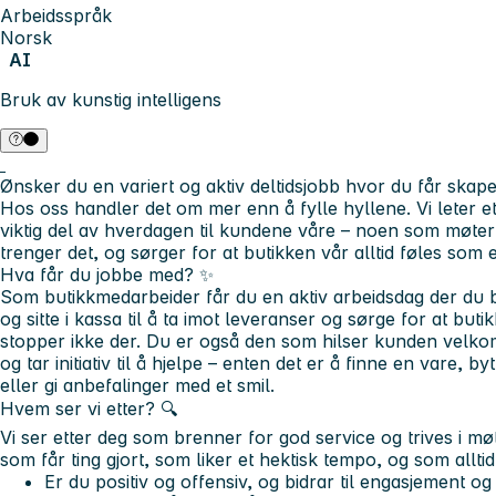
Arbeidsspråk
Norsk
AI
Bruk av kunstig intelligens
Ønsker du en variert og aktiv deltidsjobb hvor du får sk
Hos oss handler det om mer enn å fylle hyllene. Vi leter 
viktig del av hverdagen til kundene våre – noen som møter
trenger det, og sørger for at butikken vår alltid føles som 
Hva får du jobbe med?
✨
Som butikkmedarbeider får du en aktiv arbeidsdag der du bi
og sitte i kassa til å ta imot leveranser og sørge for at bu
stopper ikke der. Du er også den som hilser kunden velko
og tar initiativ til å hjelpe – enten det er å finne en vare, 
eller gi anbefalinger med et smil.
Hvem ser vi etter? 🔍
Vi ser etter deg som brenner for god service og trives i 
som får ting gjort, som liker et hektisk tempo, og som alltid
Er du positiv og offensiv, og bidrar til engasjement og 