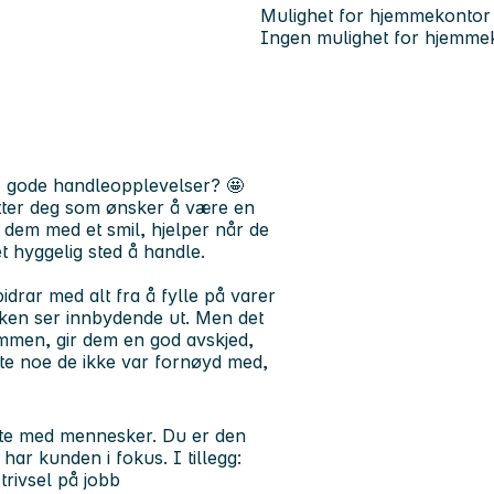
Mulighet for hjemmekontor
Ingen mulighet for hjemme
ape gode handleopplevelser?
🤩
etter deg som ønsker å være en
 dem med et smil, hjelper når de
et hyggelig sted å handle.
drar med alt fra å fylle på varer
tikken ser innbydende ut. Men det
mmen, gir dem en god avskjed,
bytte noe de ikke var fornøyd med,
møte med mennesker. Du er den
 har kunden i fokus. I tillegg:
trivsel på jobb