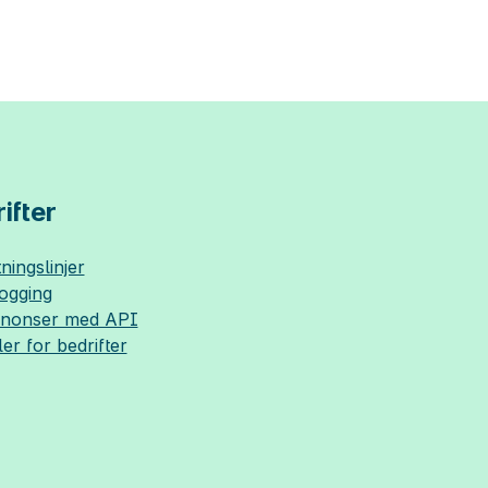
ifter
ningslinjer
logging
nnonser med API
ler for bedrifter