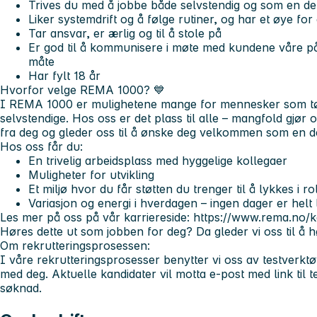
Trives du med å jobbe både selvstendig og som en de
Liker systemdrift og å følge rutiner, og har et øye for 
Tar ansvar, er ærlig og til å stole på
Er god til å kommunisere i møte med kundene våre på
måte
Har fylt 18 år
Hvorfor velge REMA 1000?
💙
I REMA 1000 er mulighetene mange for mennesker som tør å
selvstendige. Hos oss er det plass til alle – mangfold gjør o
fra deg og gleder oss til å ønske deg velkommen som en de
Hos oss får du:
En trivelig arbeidsplass med hyggelige kollegaer
Muligheter for utvikling
Et miljø hvor du får støtten du trenger til å lykkes i ro
Variasjon og energi i hverdagen – ingen dager er helt l
Les mer på oss på vår karriereside: https://www.rema.no/k
Høres dette ut som jobben for deg? Da gleder vi oss til å h
Om rekrutteringsprosessen:
I våre rekrutteringsprosesser benytter vi oss av testverktø
med deg. Aktuelle kandidater vil motta e-post med link til te
søknad.