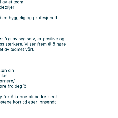
l av et team
detaljer
 en hyggelig og profesjonell
 gi av seg selv, er positive og
ss sterkere. Vi ser frem til å høre
l av teamet vårt.
llen din
ike!
arriere/
øre fra deg 👋
y for å kunne bli bedre kjent
stene kort tid etter innsendt