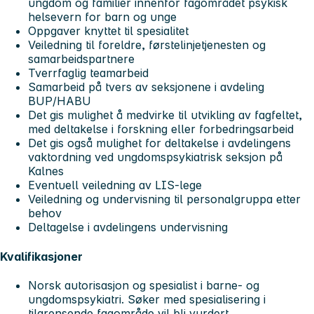
ungdom og familier innenfor fagområdet psykisk
helsevern for barn og unge
Oppgaver knyttet til spesialitet
Veiledning til foreldre, førstelinjetjenesten og
samarbeidspartnere
Tverrfaglig teamarbeid
Samarbeid på tvers av seksjonene i avdeling
BUP/HABU
Det gis mulighet å medvirke til utvikling av fagfeltet,
med deltakelse i forskning eller forbedringsarbeid
Det gis også mulighet for deltakelse i avdelingens
vaktordning ved ungdomspsykiatrisk seksjon på
Kalnes
Eventuell veiledning av LIS-lege
Veiledning og undervisning til personalgruppa etter
behov
Deltagelse i avdelingens undervisning
Kvalifikasjoner
Norsk autorisasjon og spesialist i barne- og
ungdomspsykiatri. Søker med spesialisering i
tilgrensende fagområde vil bli vurdert.