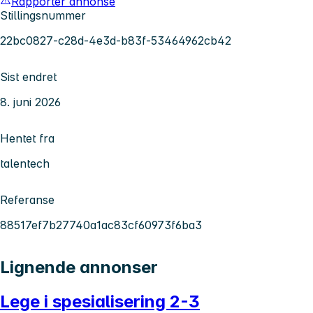
Rapporter annonse
Stillingsnummer
22bc0827-c28d-4e3d-b83f-53464962cb42
Sist endret
8. juni 2026
Hentet fra
talentech
Referanse
88517ef7b27740a1ac83cf60973f6ba3
Lignende annonser
Lege i spesialisering 2-3