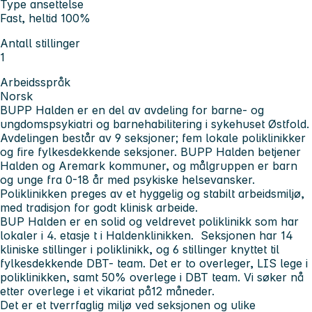
Type ansettelse
Fast, heltid 100%
Antall stillinger
1
Arbeidsspråk
Norsk
BUPP Halden er en del av avdeling for barne- og
ungdomspsykiatri og barnehabilitering i sykehuset Østfold.
Avdelingen består av 9 seksjoner; fem lokale poliklinikker
og fire fylkesdekkende seksjoner. BUPP Halden betjener
Halden og Aremark kommuner, og målgruppen er barn
og unge fra 0-18 år med psykiske helsevansker.
Poliklinikken preges av et hyggelig og stabilt arbeidsmiljø,
med tradisjon for godt klinisk arbeide.
BUP Halden er en solid og veldrevet poliklinikk som har
lokaler i 4. etasje t i Haldenklinikken. Seksjonen har 14
kliniske stillinger i poliklinikk, og 6 stillinger knyttet til
fylkesdekkende DBT- team. Det er to overleger, LIS lege i
poliklinikken, samt 50% overlege i DBT team. Vi søker nå
etter overlege i et vikariat på12 måneder.
Det er et tverrfaglig miljø ved seksjonen og ulike