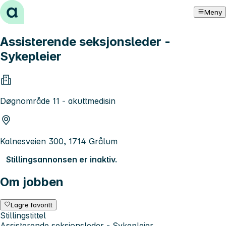
Hopp til innhold
Meny
Assisterende seksjonsleder -
Sykepleier
Døgnområde 11 - akuttmedisin
Kalnesveien 300, 1714 Grålum
Stillingsannonsen er inaktiv.
Om jobben
Lagre favoritt
Stillingstittel
Assisterende seksjonsleder - Sykepleier