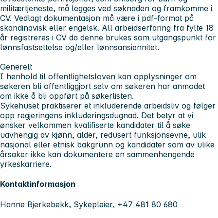
militærtjeneste, må legges ved søknaden og framkomme i
CV. Vedlagt dokumentasjon må være i pdf-format på
skandinavisk eller engelsk. All arbeidserfaring fra fylte 18
år registreres i CV da denne brukes som utgangspunkt for
lønnsfastsettelse og/eller lønnsansiennitet.
Generelt
I henhold til offentlighetsloven kan opplysninger om
søkeren bli offentliggjort selv om søkeren har anmodet
om ikke å bli oppført på søkerlisten.
Sykehuset praktiserer et inkluderende arbeidsliv og følger
opp regjeringens inkluderingsdugnad. Det betyr at vi
ønsker velkommen kvalifiserte kandidater til å søke
uavhengig av kjønn, alder, redusert funksjonsevne, ulik
nasjonal eller etnisk bakgrunn og kandidater som av ulike
årsaker ikke kan dokumentere en sammenhengende
yrkeskarriere.
Kontaktinformasjon
Hanne Bjerkebekk, Sykepleier, +47 481 80 680