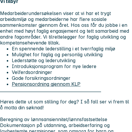
Vi tilbyr
Medarbeiderundersøkelsen viser at vi har et trygt
arbeidsmiljø og medarbeiderne har flere sosiale
sammenkomster gjennom året. Hos oss får du jobbe i en
enhet med høyt faglig engasjement og tett samarbeid med
andre fagområder. Vi tilrettelegger for faglig utvikling og
kompetansehevende tiltak.
En spennende lederstilling i et tverrfaglig miljø
Mulighet for faglig og personlig utvikling
Lederstøtte og lederutvikling
Introduksjonsprogram for nye ledere
Velferdsordninger
Gode forsikringsordninger
Pensjonsordning gjennom KLP
_________________________________________________
Høres dette ut som stilling for deg? I så fall ser vi frem til
å motta din søknad!
Beregning av lønnsansiennitet/lønnsfastsettelse
Dokumentasjon på utdanning, arbeidserfaring og
lovbestemte permisjoner, som omsorg for barn og