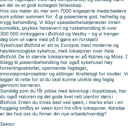
en del av et godt kollegialt fellesskap.
Hos oss møter du mer enn 7000 engasjerte medarbeidere
som jobber sammen for å gi pasientene god, helhetlig og
trygg behandling. Vi tilbyr spesialisthelsetjenester innen
somatikk, psykisk helsevern og rusbehandling til over
300 000 innbyggere i Østfold og Vestby – og vi trenger
deg som vil være med på å gjøre en forskjell!
Sykehuset Østfold er ett av Europas mest moderne og
høyteknologiske sykehus, med lokasjoner over hele
Østfold. De to største lokasjonene er på Kalnes og Moss. I
tillegg til pasientbehandling har også sykehuset høy
forskningsaktivitet, spennende fagdager,
innovasjonsprosjekter og stillinger tilrettelagt for studier. Vi
legger til rette for at du skal kunne utvikle deg faglig
gjennom karrieren.
Samtidig som du får jobbe med teknologi i toppklasse, har
du også naturen og det gode livet rett utenfor døra i
Østfold. Enten du trives best ved sjøen, i marka eller i en
hyggelig småby er veien kort fra våre lokasjoner. Kanskje
er det hos oss du finner din nye arbeidshverdag?
Sektor