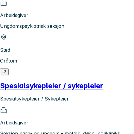
Arbeidsgiver
Ungdomspsykiatrisk seksjon
Sted
Grålum
Spesialsykepleier / sykepleier
Spesialsykepleier / Sykepleier
Arbeidsgiver
Seksjon barn- og ungdom - mottak, døgn, poliklinikk