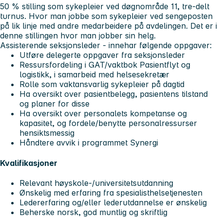
50 % stilling som sykepleier ved døgnområde 11, tre-delt
turnus. Hvor man jobbe som sykepleier ved sengeposten
på lik linje med andre medarbeidere på avdelingen. Det er i
denne stillingen hvor man jobber sin helg.
Assisterende seksjonsleder - innehar følgende oppgaver:
Utføre delegerte oppgaver fra seksjonsleder
Ressursfordeling i GAT/vaktbok Pasientflyt og
logistikk, i samarbeid med helsesekretær
Rolle som vaktansvarlig sykepleier på dagtid
Ha oversikt over pasientbelegg, pasientens tilstand
og planer for disse
Ha oversikt over personalets kompetanse og
kapasitet, og fordele/benytte personalressurser
hensiktsmessig
Håndtere avvik i programmet Synergi
Kvalifikasjoner
Relevant høyskole-/universitetsutdanning
Ønskelig med erfaring fra spesialisthelsetjenesten
Ledererfaring og/eller lederutdannelse er ønskelig
Beherske norsk, god muntlig og skriftlig