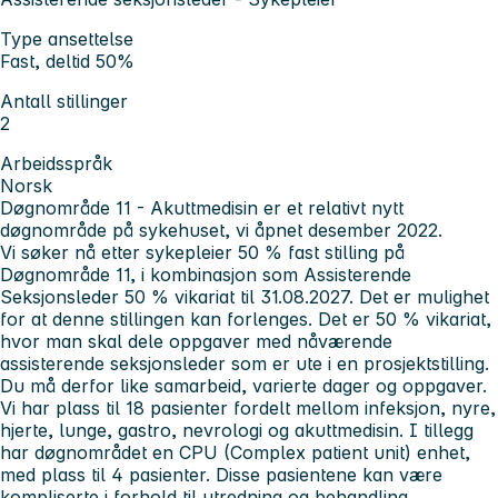
Type ansettelse
Fast, deltid 50%
Antall stillinger
2
Arbeidsspråk
Norsk
Døgnområde 11 - Akuttmedisin er et relativt nytt
døgnområde på sykehuset, vi åpnet desember 2022.
Vi søker nå etter sykepleier 50 % fast stilling på
Døgnområde 11, i kombinasjon som Assisterende
Seksjonsleder 50 % vikariat til 31.08.2027. Det er mulighet
for at denne stillingen kan forlenges. Det er 50 % vikariat,
hvor man skal dele oppgaver med nåværende
assisterende seksjonsleder som er ute i en prosjektstilling.
Du må derfor like samarbeid, varierte dager og oppgaver.
Vi har plass til 18 pasienter fordelt mellom infeksjon, nyre,
hjerte, lunge, gastro, nevrologi og akuttmedisin. I tillegg
har døgnområdet en CPU (Complex patient unit) enhet,
med plass til 4 pasienter. Disse pasientene kan være
kompliserte i forhold til utredning og behandling.