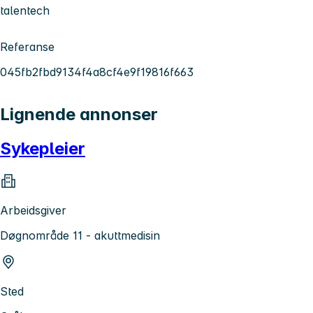
talentech
Referanse
045fb2fbd9134f4a8cf4e9f19816f663
Lignende annonser
Sykepleier
Arbeidsgiver
Døgnområde 11 - akuttmedisin
Sted