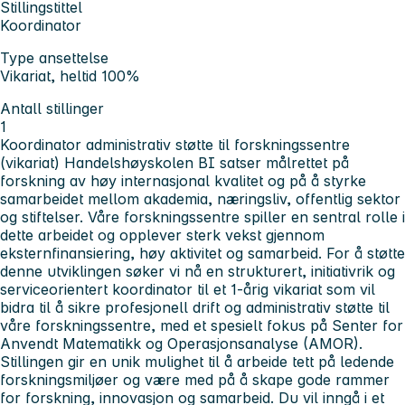
Stillingstittel
Koordinator
Type ansettelse
Vikariat, heltid 100%
Antall stillinger
1
Koordinator administrativ støtte til forskningssentre
(vikariat)
Handelshøyskolen BI satser målrettet på
forskning av høy internasjonal kvalitet og på å styrke
samarbeidet mellom akademia, næringsliv, offentlig sektor
og stiftelser. Våre forskningssentre spiller en sentral rolle i
dette arbeidet og opplever sterk vekst gjennom
eksternfinansiering, høy
aktivitet og samarbeid.
For å støtte
denne utviklingen søker vi nå en strukturert, initiativrik og
serviceorientert koordinator til et 1-årig vikariat som vil
bidra til å sikre profesjonell drift og administrativ støtte til
våre forskningssentre, med et spesielt fokus på Senter for
Anvendt Matematikk og Operasjonsanalyse (AMOR).
Stillingen gir en unik mulighet til å arbeide tett på ledende
forskningsmiljøer og være med på å skape gode rammer
for forskning, innovasjon og samarbeid. Du vil inngå i et