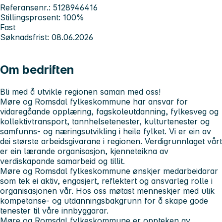
Referansenr.: 5128946416
Stillingsprosent: 100%
Fast
Søknadsfrist: 08.06.2026
Om bedriften
Bli med å utvikle regionen saman med oss!
Møre og Romsdal fylkeskommune har ansvar for
vidaregåande opplæring, fagskoleutdanning, fylkesveg og
kollektivtransport, tannhelsetenester, kulturtenester og
samfunns- og næringsutvikling i heile fylket. Vi er ein av
dei største arbeidsgivarane i regionen. Verdigrunnlaget vårt
er ein lærande organisasjon, kjenneteikna av
verdiskapande samarbeid og tillit.
Møre og Romsdal fylkeskommune ønskjer medarbeidarar
som tek ei aktiv, engasjert, reflektert og ansvarleg rolle i
organisasjonen vår. Hos oss møtast menneskjer med ulik
kompetanse- og utdanningsbakgrunn for å skape gode
tenester til våre innbyggarar.
Møre og Romsdal fylkeskommune er oppteken av