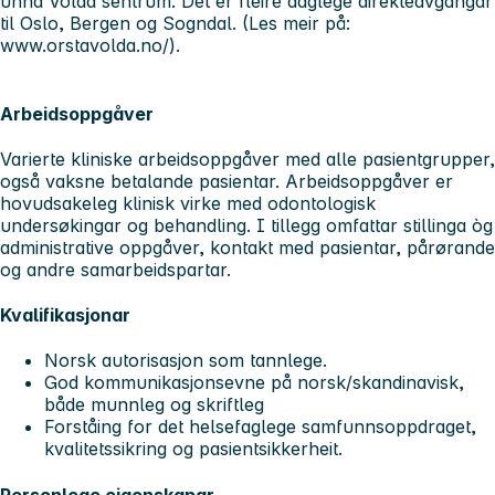
unna Volda sentrum. Det er fleire daglege direkteavgangar
til Oslo, Bergen og Sogndal. (Les meir på:
www.orstavolda.no/).
Arbeidsoppgåver
Varierte kliniske arbeidsoppgåver med alle pasientgrupper,
også vaksne betalande pasientar. Arbeidsoppgåver er
hovudsakeleg klinisk virke med odontologisk
undersøkingar og behandling. I tillegg omfattar stillinga òg
administrative oppgåver, kontakt med pasientar, pårørande
og andre samarbeidspartar.
Kvalifikasjonar
Norsk autorisasjon som tannlege.
God kommunikasjonsevne på norsk/skandinavisk,
både munnleg og skriftleg
Forståing for det helsefaglege samfunnsoppdraget,
kvalitetssikring og pasientsikkerheit.
Personlege eigenskapar