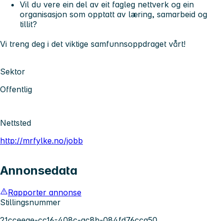
Vil du vere ein del av eit fagleg nettverk og ein
organisasjon som opptatt av læring, samarbeid og
tillit?
Vi treng deg i det viktige samfunnsoppdraget vårt!
Sektor
Offentlig
Nettsted
http://mrfylke.no/jobb
Annonsedata
Rapporter annonse
Stillingsnummer
21cceeae-cc16-408c-ac8b-084fd76cca50