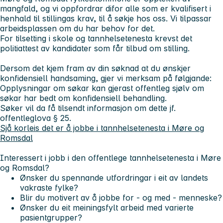
mangfald, og vi oppfordrar difor alle som er kvalifisert i
henhald til stillingas krav, til å søkje hos oss. Vi tilpassar
arbeidsplassen om du har behov for det.
For tilsetting i skole og tannhelsetenesta krevst det
politiattest av kandidater som får tilbud om stilling.
Dersom det kjem fram av din søknad at du ønskjer
konfidensiell handsaming, gjer vi merksam på følgjande:
Opplysningar om søkar kan gjerast offentleg sjølv om
søkar har bedt om konfidensiell behandling.
Søker vil da få tilsendt informasjon om dette jf.
offentleglova § 25.
Sjå korleis det er å jobbe i tannhelsetenesta i Møre og
Romsdal
Interessert i jobb i den offentlege tannhelsetenesta i Møre
og Romsdal?
Ønsker du spennande utfordringar i eit av landets
vakraste fylke?
Blir du motivert av å jobbe for - og med - menneske?
Ønsker du eit meiningsfylt arbeid med varierte
pasientgrupper?