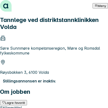
Hopp til innhold
Meny
Tannlege ved distriktstannklinikken
Volda
Søre Sunnmøre kompetanseregion, Møre og Romsdal
fylkeskommune
Røysbakken 3, 6100 Volda
Stillingsannonsen er inaktiv.
Om jobben
Lagre favoritt
Stillingstittel