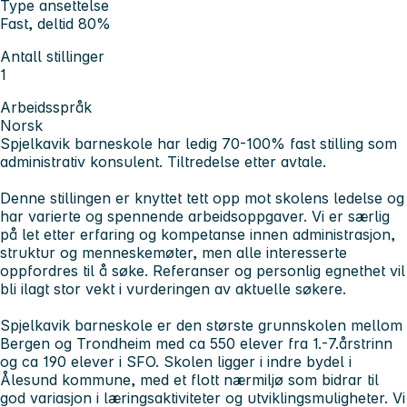
Type ansettelse
Fast, deltid 80%
Antall stillinger
1
Arbeidsspråk
Norsk
Spjelkavik barneskole har ledig 70-100% fast stilling som
administrativ konsulent. Tiltredelse etter avtale.
Denne stillingen er knyttet tett opp mot skolens ledelse og
har varierte og spennende arbeidsoppgaver. Vi er særlig
på let etter erfaring og kompetanse innen administrasjon,
struktur og menneskemøter, men alle interesserte
oppfordres til å søke. Referanser og personlig egnethet vil
bli ilagt stor vekt i vurderingen av aktuelle søkere.
Spjelkavik barneskole er den største grunnskolen mellom
Bergen og Trondheim med ca 550 elever fra 1.-7.årstrinn
og ca 190 elever i SFO. Skolen ligger i indre bydel i
Ålesund kommune, med et flott nærmiljø som bidrar til
god variasjon i læringsaktiviteter og utviklingsmuligheter. Vi