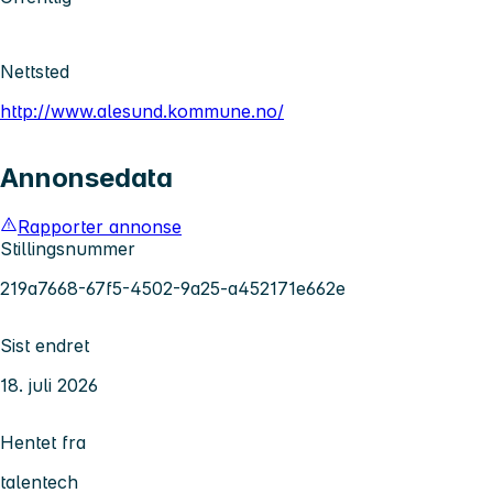
Nettsted
http://www.alesund.kommune.no/
Annonsedata
Rapporter annonse
Stillingsnummer
219a7668-67f5-4502-9a25-a452171e662e
Sist endret
18. juli 2026
Hentet fra
talentech