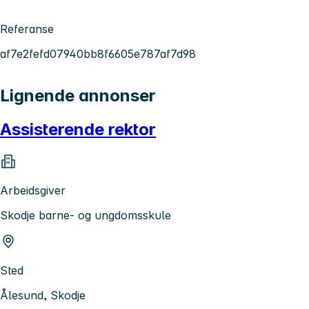
Referanse
af7e2fefd07940bb8f6605e787af7d98
Lignende annonser
Assisterende rektor
Arbeidsgiver
Skodje barne- og ungdomsskule
Sted
Ålesund, Skodje