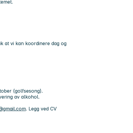
temet.
lik at vi kan koordinere dag og
tober (golfsesong).
vering av alkohol.
f@gmail.com
. Legg ved CV