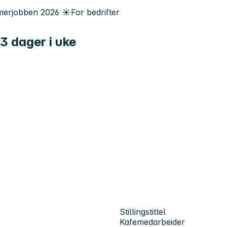
erjobben
2026
☀️
For bedrifter
/3 dager i uke
Stillingstittel
Kafemedarbeider