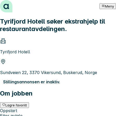
Hopp til innhold
Meny
Tyrifjord Hotell søker ekstrahjelp til
restaurantavdelingen.
Tyrifjord Hotell
Sundveien 22, 3370 Vikersund, Buskerud, Norge
Stillingsannonsen er inaktiv.
Om jobben
Lagre favoritt
Oppstart
Etter avtale