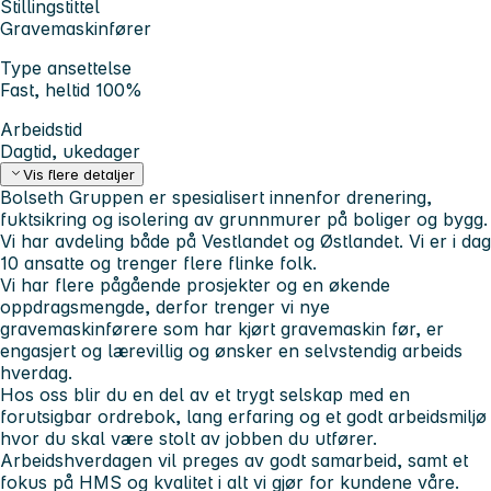
Stillingstittel
Gravemaskinfører
Type ansettelse
Fast, heltid 100%
Arbeidstid
Dagtid, ukedager
Vis flere detaljer
Bolseth Gruppen er spesialisert innenfor drenering,
fuktsikring og isolering av grunnmurer på boliger og bygg.
Vi har avdeling både på Vestlandet og Østlandet. Vi er i dag
10 ansatte og trenger flere flinke folk.
Vi har flere pågående prosjekter og en økende
oppdragsmengde, derfor trenger vi nye
gravemaskinførere som har kjørt gravemaskin før, er
engasjert og lærevillig og ønsker en selvstendig arbeids
hverdag.
Hos oss blir du en del av et trygt selskap med en
forutsigbar ordrebok, lang erfaring og et godt arbeidsmiljø
hvor du skal være stolt av jobben du utfører.
Arbeidshverdagen vil preges av godt samarbeid, samt et
fokus på HMS og kvalitet i alt vi gjør for kundene våre.