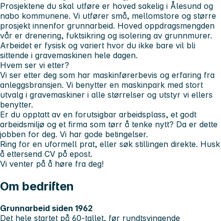
Prosjektene du skal utføre er hoved sakelig i Ålesund og
nabo kommunene. Vi utfører små, mellomstore og større
prosjekt innenfor grunnarbeid. Hoved oppdragsmengden
vår er drenering, fuktsikring og isolering av grunnmurer.
Arbeidet er fysisk og variert hvor du ikke bare vil bli
sittende i gravemaskinen hele dagen.
Hvem ser vi etter?
Vi ser etter deg som har maskinførerbevis og erfaring fra
anleggsbransjen. Vi benytter en maskinpark med stort
utvalg i gravemaskiner i alle størrelser og utstyr vi ellers
benytter.
Er du opptatt av en forutsigbar arbeidsplass, et godt
arbeidsmiljø og et firma som tørr å tenke nytt? Da er dette
jobben for deg. Vi har gode betingelser.
Ring for en uformell prat, eller søk stillingen direkte. Husk
å ettersend CV på epost.
Vi venter på å høre fra deg!
Om bedriften
Grunnarbeid siden 1962
Det hele startet på 60-tallet, før rundtsvingende