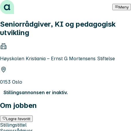
Hopp til innhold
Meny
Seniorrådgiver, KI og pedagogisk
utvikling
Høyskolen Kristiania – Ernst G Mortensens Stiftelse
0153 Oslo
Stillingsannonsen er inaktiv.
Om jobben
Lagre favoritt
Stillingstittel
Seniorrådgiver