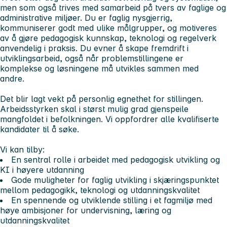
men som også trives med samarbeid på tvers av faglige og
administrative miljøer. Du er faglig nysgjerrig,
kommuniserer godt med ulike målgrupper, og motiveres
av å gjøre pedagogisk kunnskap, teknologi og regelverk
anvendelig i praksis. Du evner å skape fremdrift i
utviklingsarbeid, også når problemstillingene er
komplekse og løsningene må utvikles sammen med
andre.
Det blir lagt vekt på personlig egnethet for stillingen.
Arbeidsstyrken skal i størst mulig grad gjenspeile
mangfoldet i befolkningen. Vi oppfordrer alle kvalifiserte
kandidater til å søke.
Vi kan tilby:
En sentral rolle i arbeidet med pedagogisk utvikling og
KI i høyere utdanning
Gode muligheter for faglig utvikling i skjæringspunktet
mellom pedagogikk, teknologi og utdanningskvalitet
En spennende og utviklende stilling i et fagmiljø med
høye ambisjoner for undervisning, læring og
utdanningskvalitet