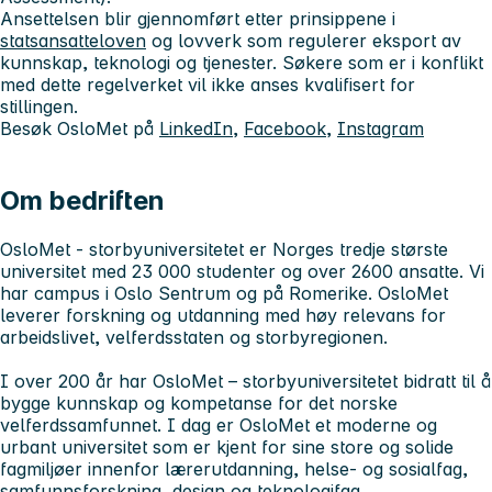
Ansettelsen blir gjennomført etter prinsippene i
statsansatteloven
og lovverk som regulerer eksport av
kunnskap, teknologi og tjenester. Søkere som er i konflikt
med dette regelverket vil ikke anses kvalifisert for
stillingen.
Besøk OsloMet på
LinkedIn
,
Facebook
,
Instagram
Om bedriften
OsloMet - storbyuniversitetet
er Norges tredje største
universitet med 23 000 studenter og over 2600 ansatte. Vi
har campus i Oslo Sentrum og på Romerike. OsloMet
leverer forskning og utdanning med høy relevans for
arbeidslivet, velferdsstaten og storbyregionen.
I over 200 år har OsloMet – storbyuniversitetet
bidratt til å
bygge kunnskap og kompetanse for det norske
velferdssamfunnet. I dag er OsloMet et moderne og
urbant universitet som er kjent for sine store og solide
fagmiljøer innenfor lærerutdanning, helse- og sosialfag,
samfunnsforskning, design og teknologifag.