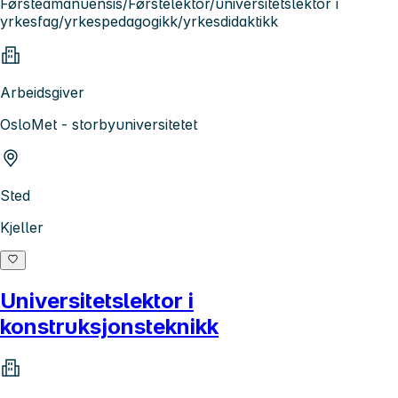
Førsteamanuensis/Førstelektor/universitetslektor i
yrkesfag/yrkespedagogikk/yrkesdidaktikk
Arbeidsgiver
OsloMet - storbyuniversitetet
Sted
Kjeller
Universitetslektor i
konstruksjonsteknikk