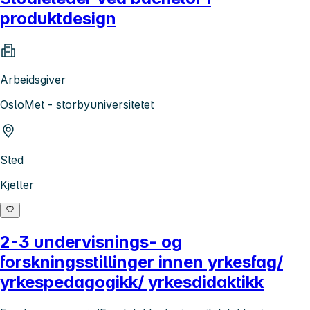
produktdesign
Arbeidsgiver
OsloMet - storbyuniversitetet
Sted
Kjeller
2-3 undervisnings- og
forskningsstillinger innen yrkesfag/
yrkespedagogikk/ yrkesdidaktikk