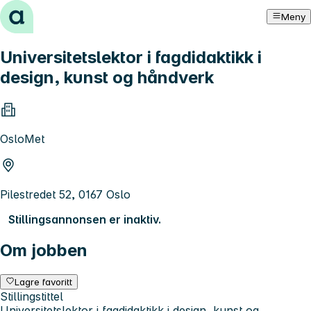
Hopp til innhold
Meny
Universitetslektor i fagdidaktikk i
design, kunst og håndverk
OsloMet
Pilestredet 52, 0167 Oslo
Stillingsannonsen er inaktiv.
Om jobben
Lagre favoritt
Stillingstittel
Universitetslektor i fagdidaktikk i design, kunst og