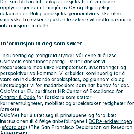
Det kan bli foretatt bakgrunnssjekk for å verifisere
opplysninger som framgår av CV og tilgjengelige
dokumenter. Bakgrunnssjekk gjennomføres ikke uten
samtykke fra søker og aktuelle søkere vil motta nærmere
informasjon om dette.
Informasjon til deg som søker
Inkludering og mangfold styrker vår evne til å løse
OsloMets samfunnsoppdrag. Derfor ønsker vi
medarbeidere med ulike kompetanser, livserfaringer og
perspektiver velkommen. Vi arbeider kontinuerlig for å
være en inkluderende arbeidsplass, og gjennom dialog
tilrettelegger vi for medarbeidere som har behov for det.
OsloMet er EU sertifisert HR Center of Excellence for
Charter & Code
for forskere som støtter
karrieremuligheter, mobilitet og arbeidstaker rettigheter for
forskere.
OsloMet har sluttet seg til prinsippene og forpliktet
institusjonen til å følge anbefalingene i
DORA-erklæringen
(sfdora.org)
(The San Francisco Declaration on Research
Assessment).