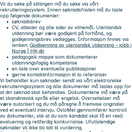
Vil du søke på stillingen må du søke via vårt
rekrutteringssystem. Innen søknadsfristen må du laste
opp følgende dokumenter:
søknadsbrev
CV, attester og alle sider av vitnemål. Utenlandsk
utdanning bør være godkjent på forhånd, og
godkjenningsbrev vedlegges. Informasjon finnes via
lenken:
Godkjenning av utenlandsk utdanning – jobb i
Norge | HK-dir
pedagogisk mappe som dokumenterer
utdanningsfaglig kompetanse
en liste over eventuelle publikasjoner
gjerne kontaktinformasjon til to referanser
Vi behandler kun søknader sendt via vårt elektroniske
rekrutteringssystem og alle dokumenter må lastes opp for
at din søknad skal behandles. Dokumentene må være på
et skandinavisk språk eller engelsk. Oversettelser må
være autorisert og du må påregne å fremvise originaler
ved et eventuelt intervju. OsloMet gjennomfører kontroll
av dokumenter, slik at du som kandidat skal få en reell
evaluering og rettferdig konkurranse. Ufullstendige
søknader vil ikke bli tatt til vurdering.