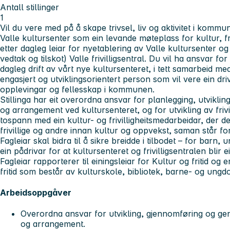
Antall stillinger
1
Vil du vere med på å skape trivsel, liv og aktivitet i kommun
Valle kultursenter som ein levande møteplass for kultur, frivi
etter dagleg leiar for nyetablering av Valle kultursenter og
vedtak og tilskot) Valle frivilligsentral. Du vil ha ansvar for 
dagleg drift av vårt nye kultursenteret, i tett samarbeid me
engasjert og utviklingsorientert person som vil vere ein drivk
opplevingar og fellesskap i kommunen.
Stillinga har eit overordna ansvar for planlegging, utviklin
og arrangement ved kultursenteret, og for utvikling av frivill
tospann med ein kultur- og frivilligheitsmedarbeidar, der de
frivillige og andre innan kultur og oppvekst, saman står for
Fagleiar skal bidra til å sikre breidde i tilbodet – for barn
ein pådrivar for at kultursenteret og frivilligsentralen blir
Fagleiar rapporterer til einingsleiar for Kultur og fritid og 
fritid som består av kulturskole, bibliotek, barne- og ung
Arbeidsoppgåver
Overordna ansvar for utvikling, gjennomføring og gene
og arrangement.