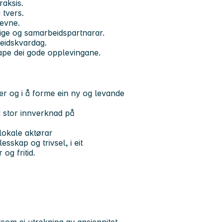
raksis.
 tvers.
evne.
lige og samarbeidspartnarar.
beidskvardag.
kape dei gode opplevingane.
nter og i å forme ein ny og levande
d stor innverknad på
 lokale aktørar
sskap og trivsel, i eit
og fritid.