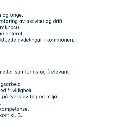
rn og unge.
øring av aktivitet og drift.
reknast).
rsenteret.
 aktuelle avdelingar i kommunen.
on eller samfunnsfag (relevant
ngsarbeid.
 frivilligheit.
på tvers av fag og miljø.
.
l kompetanse.
ort kl. B.