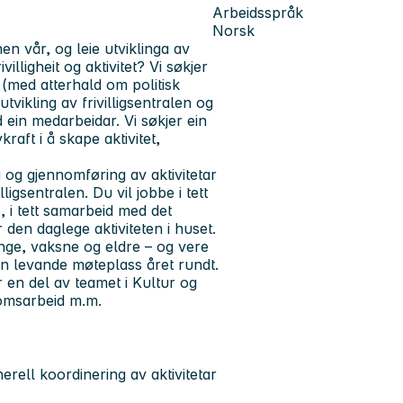
Arbeidsspråk
Norsk
en vår, og leie utviklinga av
lligheit og aktivitet? Vi søkjer
 (med atterhald om politisk
utvikling av frivilligsentralen og
d ein medarbeidar. Vi søkjer ein
raft i å skape aktivitet,
g og gjennomføring av aktivitetar
igsentralen. Du vil jobbe i tett
, i tett samarbeid med det
 den daglege aktiviteten i huset.
, unge, vaksne og eldre – og vere
 ein levande møteplass året rundt.
er en del av teamet i Kultur og
domsarbeid m.m.
rell koordinering av aktivitetar