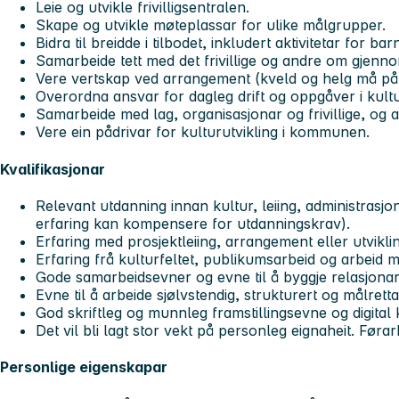
Leie og utvikle frivilligsentralen.
Skape og utvikle møteplassar for ulike målgrupper.
Bidra til breidde i tilbodet, inkludert aktivitetar for ba
Samarbeide tett med det frivillige og andre om gjennomf
Vere vertskap ved arrangement (kveld og helg må på
Overordna ansvar for dagleg drift og oppgåver i kultu
Samarbeide med lag, organisasjonar og frivillige, og
Vere ein pådrivar for kulturutvikling i kommunen.
Kvalifikasjonar
Relevant utdanning innan kultur, leiing, administrasj
erfaring kan kompensere for utdanningskrav).
Erfaring med prosjektleiing, arrangement eller utvikli
Erfaring frå kulturfeltet, publikumsarbeid og arbeid med
Gode samarbeidsevner og evne til å byggje relasjonar 
Evne til å arbeide sjølvstendig, strukturert og målretta
God skriftleg og munnleg framstillingsevne og digita
Det vil bli lagt stor vekt på personleg eignaheit. Førark
Personlige eigenskapar