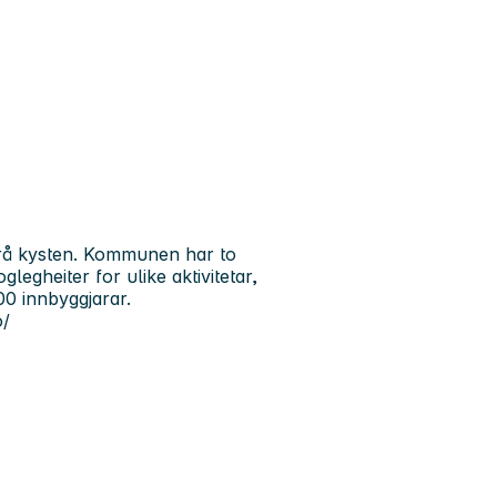
 frå kysten. Kommunen har to
egheiter for ulike aktivitetar,
00 innbyggjarar.
o/