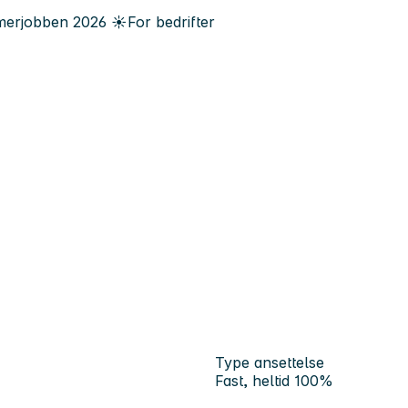
erjobben
2026
☀️
For bedrifter
Type ansettelse
Fast, heltid 100%