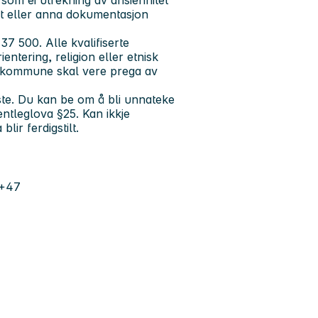
rsom ei utrekning av ansiennitet
st eller anna dokumentasjon
37 500. Alle kvalifiserte
entering, religion eller etnisk
le kommune skal vere prega av
liste. Du kan be om å bli unnateke
entleglova §25. Kan ikkje
lir ferdigstilt.
 +47