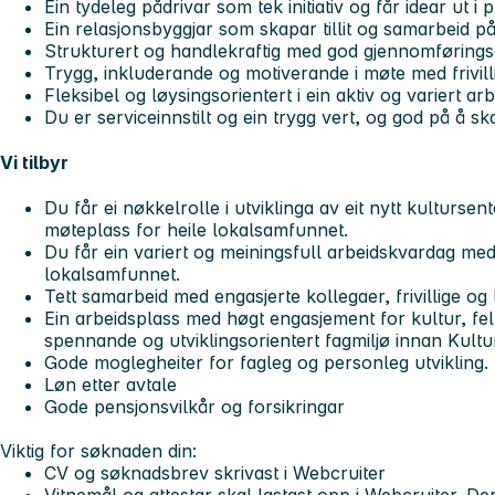
Ein tydeleg pådrivar som tek initiativ og får idear ut i p
Ein relasjonsbyggjar som skapar tillit og samarbeid på
Strukturert og handlekraftig med god gjennomførings
Trygg, inkluderande og motiverande i møte med frivil
Fleksibel og løysingsorientert i ein aktiv og variert ar
Du er serviceinnstilt og ein trygg vert, og god på å s
Vi tilbyr
Du får ei nøkkelrolle i utviklinga av eit nytt kulturse
møteplass for heile lokalsamfunnet.
Du får ein variert og meiningsfull arbeidskvardag me
lokalsamfunnet.
Tett samarbeid med engasjerte kollegaer, frivillige og
Ein arbeidsplass med høgt engasjement for kultur, felle
spennande og utviklingsorientert fagmiljø innan Kultur 
Gode moglegheiter for fagleg og personleg utvikling.
Løn etter avtale
Gode pensjonsvilkår og forsikringar
Viktig for søknaden din:
CV og søknadsbrev skrivast i Webcruiter