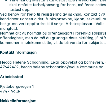
Vitnemål og attestar skal lastast opp i Webcruiter. De
skal omfatte fødsel/omsorg for barn, må fødselsatte
lastast opp.
Ved behov for hjelp til registrering av søknad, kontakt 379 
kandidatar uansett alder, funksjonsevne, kjønn, seksuell ori
bakgrunn vert oppfordra til å søkje. Arbeidsplassar i Val
mangfald.
Namnet ditt vil normalt bli offentleggjort i forenkla søkjar
offentlegheit, men da må du grunngje dette skriftleg, jf. off
kommunen imøtekome dette, vil du bli varsla før søkjarlista b
Kontaktinformasjon
Hedda Helene Schaanning, Leiar oppvekst og barnevern,
47642462,
hedda.helene.schaanning@valle.kommune.no
Arbeidsstad
Kjellebergsvegen 1
4747 Valle
Nøkkelinformasjon: