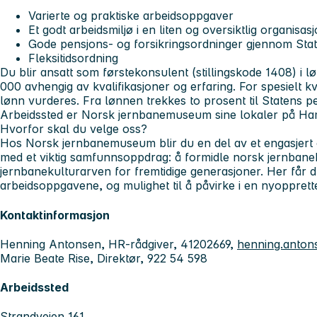
Varierte og praktiske arbeidsoppgaver
Et godt arbeidsmiljø i en liten og oversiktlig organisas
Gode pensjons- og forsikringsordninger gjennom St
Fleksitidsordning
Du blir ansatt som førstekonsulent (stillingskode 1408) i
000 avhengig av kvalifikasjoner og erfaring. For spesielt k
lønn vurderes. Fra lønnen trekkes to prosent til Statens 
Arbeidssted er Norsk jernbanemuseum sine lokaler på Ha
Hvorfor skal du velge oss?
Hos Norsk jernbanemuseum blir du en del av et engasjert 
med et viktig samfunnsoppdrag: å formidle norsk jernbaneh
jernbanekulturarven for fremtidige generasjoner. Her får du
arbeidsoppgavene, og mulighet til å påvirke i en nyopprettet
Kontaktinformasjon
Henning Antonsen, HR-rådgiver, 41202669,
henning.anton
Marie Beate Rise, Direktør, 922 54 598
Arbeidssted
Strandveien 161