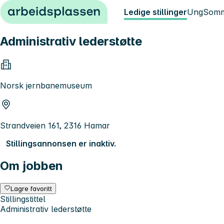
Hopp til innhold
Ledige stillinger
Ung
Somm
Administrativ lederstøtte
Norsk jernbanemuseum
Strandveien 161, 2316 Hamar
Stillingsannonsen er inaktiv.
Om jobben
Lagre favoritt
Stillingstittel
Administrativ lederstøtte