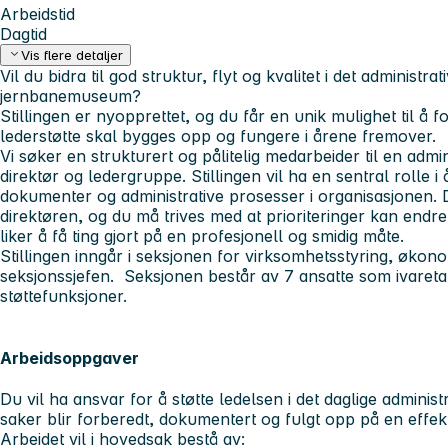
Arbeidstid
Dagtid
Vis flere detaljer
Vil du bidra til god struktur, flyt og kvalitet i det administr
jernbanemuseum?
Stillingen er nyopprettet, og du får en unik mulighet til å 
lederstøtte skal bygges opp og fungere i årene fremover.
Vi søker en strukturert og pålitelig medarbeider til en admin
direktør og ledergruppe. Stillingen vil ha en sentral rolle i
dokumenter og administrative prosesser i organisasjonen. Du
direktøren, og du må trives med at prioriteringer kan endr
liker å få ting gjort på en profesjonell og smidig måte.
Stillingen inngår i seksjonen for virksomhetsstyring, økon
seksjonssjefen. Seksjonen består av 7 ansatte som ivaretar
støttefunksjoner.
Arbeidsoppgaver
Du vil ha ansvar for å støtte ledelsen i det daglige administra
saker blir forberedt, dokumentert og fulgt opp på en effekt
Arbeidet vil i hovedsak bestå av: