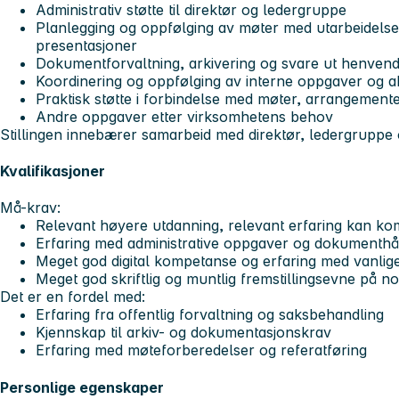
Administrativ støtte
til direktør og ledergruppe
Planlegging og oppfølging
av møter med utarbeidelse a
presentasjoner
Dokumentforvaltning
, arkivering og svare ut henven
Koordinering og oppfølging
av interne oppgaver og ak
Praktisk støtte
i forbindelse med møter, arrangemente
Andre oppgaver
etter virksomhetens behov
Stillingen innebærer samarbeid med direktør, ledergruppe 
Kvalifikasjoner
Må-krav:
Relevant høyere utdanning, relevant erfaring kan k
Erfaring med administrative oppgaver og dokumenth
Meget god digital kompetanse og erfaring med vanli
Meget god skriftlig og muntlig fremstillingsevne på n
Det er en fordel med:
Erfaring fra offentlig forvaltning og saksbehandling
Kjennskap til arkiv- og dokumentasjonskrav
Erfaring med møteforberedelser og referatføring
Personlige egenskaper