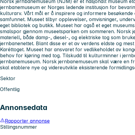
Norsk jernbanemuseum (NJM) er et nasjonalt museum etab
jernbanemuseum er Norges ledende institusjon for bevarin
kulturarv. Vårt mål er å inspirere og informere besøkende
samfunnet. Museet tilbyr opplevelser, omvisninger, underv
eget bibliotek og butikk. Museet har også et eget museumst
smalspor gjennom museetsparken om sommeren. Norsk je
materiell, både damp-, diesel-, og elektriske tog som bruk
jernbanenettet. Blant disse er et av verdens eldste og mes
Karéttoget. Museet har ansvaret for vedlikeholdet av kong
behov for kjøring med tog. Tilskudd til kulturminner i jer
jernbanemuseum. Norsk jernbanemuseum skal være en fre
skal etablere nye og videreutvikle eksisterende formidling
Sektor
Offentlig
Annonsedata
Rapporter annonse
Stillingsnummer