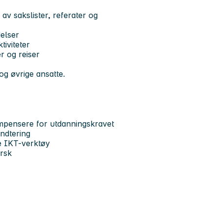
v sakslister, referater og
delser
tiviteter
r og reiser
og øvrige ansatte.
ompensere for utdanningskravet
åndtering
ge IKT-verktøy
orsk