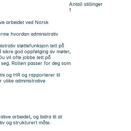
Antall stillinger
1
ative arbeidet ved Norsk
forme hvordan administrativ
istrativ støttefunksjon tett på
 å sikre god oppfølging av møter,
 vil ofte jobbe tett på
e seg. Rollen passer for deg som
omi og HR og rapporterer til
 ulike administrative
tive arbeidet, og bidra til at
iv og strukturert måte.