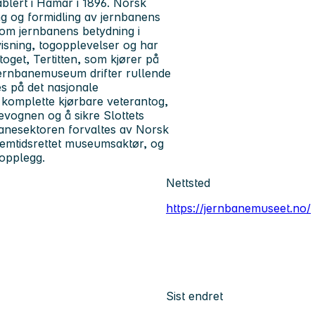
lert i Hamar i 1896. Norsk
g og formidling av jernbanens
 om jernbanens betydning i
isning, togopplevelser og har
oget, Tertitten, som kjører på
rnbanemuseum drifter rullende
es på det nasjonale
t komplette kjørbare veterantog,
evognen og å sikre Slottets
nbanesektoren forvaltes av Norsk
mtidsrettet museumsaktør, og
sopplegg.
Nettsted
https://jernbanemuseet.no/
Sist endret