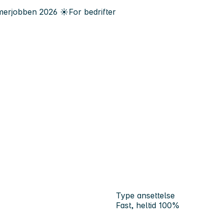
erjobben
2026
☀️
For bedrifter
Type ansettelse
Fast, heltid 100%