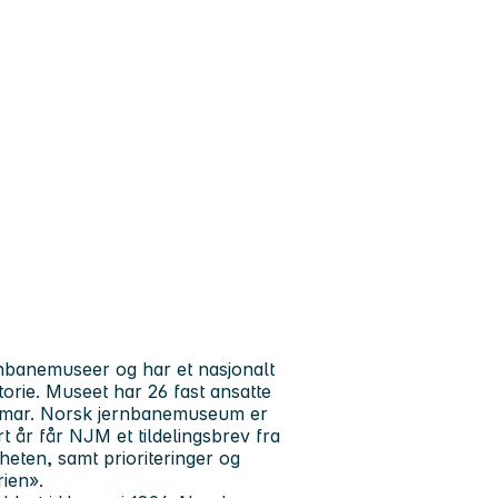
nbanemuseer og har et nasjonalt
torie. Museet har 26 fast ansatte
Hamar. Norsk jernbanemuseum er
 år får NJM et tildelingsbrev fra
eten, samt prioriteringer og
rien».