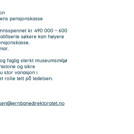
jon
atens pensjonskasse
 lønnsspennet kr 490 000 – 600
valifiserte søkere kan høyere
pensjonskasse.
mar.
og faglig sterkt museumsmiljø
istorie og sikre
 stor variasjon i
 rolle tett på ledelsen.
sen@jernbanedirektoratet.no