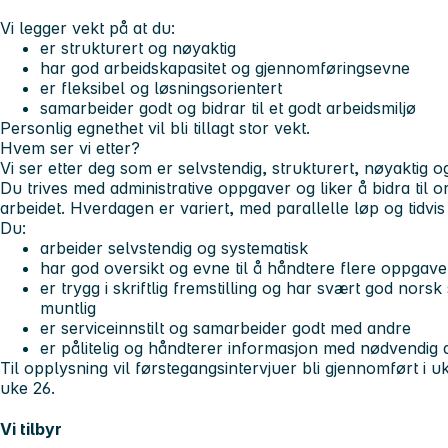
Vi legger vekt på at du:
er strukturert og nøyaktig
har god arbeidskapasitet og gjennomføringsevne
er fleksibel og løsningsorientert
samarbeider godt og bidrar til et godt arbeidsmiljø
Personlig egnethet vil bli tillagt stor vekt.
Hvem ser vi etter?
Vi ser etter deg som er selvstendig, strukturert, nøyaktig
Du trives med administrative oppgaver og liker å bidra til or
arbeidet. Hverdagen er variert, med parallelle løp og tidvis 
Du:
arbeider selvstendig og systematisk
har god oversikt og evne til å håndtere flere oppgave
er trygg i skriftlig fremstilling og har svært god norsk
muntlig
er serviceinnstilt og samarbeider godt med andre
er pålitelig og håndterer informasjon med nødvendig 
Til opplysning vil
førstegangsintervjuer bli gjennomført i u
uke 26
.
Vi tilbyr