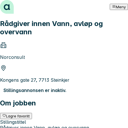
Hopp til innhold
Meny
Rådgiver innen Vann, avløp og
overvann
Norconsult
Kongens gate 27, 7713 Steinkjer
Stillingsannonsen er inaktiv.
Om jobben
Lagre favoritt
Stillingstittel
Rådgiver innen Vann, avløp og overvann