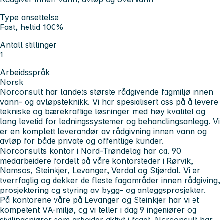
Type ansettelse
Fast, heltid 100%
Antall stillinger
1
Arbeidsspråk
Norsk
Norconsult har landets største rådgivende fagmiljø innen
vann- og avløpsteknikk. Vi har spesialisert oss på å levere
tekniske og bærekraftige løsninger med høy kvalitet og
lang levetid for ledningssystemer og behandlingsanlegg. Vi
er en komplett leverandør av rådgivning innen vann og
avløp for både private og offentlige kunder.
Norconsults kontor i Nord-Trøndelag har ca. 90
medarbeidere fordelt på våre kontorsteder i Rørvik,
Namsos, Steinkjer, Levanger, Verdal og Stjørdal. Vi er
tverrfaglig og dekker de fleste fagområder innen rådgiving,
prosjektering og styring av bygg- og anleggsprosjekter.
På kontorene våre på Levanger og Steinkjer har vi et
kompetent VA-miljø, og vi teller i dag 9 ingeniører og
sivilingeniører som arbeider aktivt i faget. Norconsult har