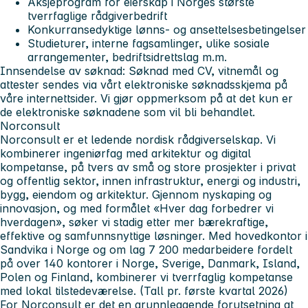
Aksjeprogram for eierskap i Norges største
tverrfaglige rådgiverbedrift
Konkurransedyktige lønns- og ansettelsesbetingelser
Studieturer, interne fagsamlinger, ulike sosiale
arrangementer, bedriftsidrettslag m.m.
Innsendelse av søknad:
Søknad med CV, vitnemål og
attester sendes via vårt elektroniske søknadsskjema på
våre internettsider. Vi gjør oppmerksom på at det kun er
de elektroniske søknadene som vil bli behandlet.
Norconsult
Norconsult er et ledende nordisk rådgiverselskap. Vi
kombinerer ingeniørfag med arkitektur og digital
kompetanse, på tvers av små og store prosjekter i privat
og offentlig sektor, innen infrastruktur, energi og industri,
bygg, eiendom og arkitektur. Gjennom nyskaping og
innovasjon, og med formålet «Hver dag forbedrer vi
hverdagen», søker vi stadig etter mer bærekraftige,
effektive og samfunnsnyttige løsninger. Med hovedkontor i
Sandvika i Norge og om lag 7 200 medarbeidere fordelt
på over 140 kontorer i Norge, Sverige, Danmark, Island,
Polen og Finland, kombinerer vi tverrfaglig kompetanse
med lokal tilstedeværelse. (Tall pr. første kvartal 2026)
For Norconsult er det en grunnleggende forutsetning at