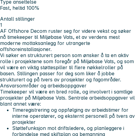
Type ansettelse
Fast, heltid 100%
Antall stillinger
1
AF Offshore Decom ruster seg for videre vekst og søker
nå timekeeper til Miljøbase Vats, et av verdens mest
moderne mottaksanlegg for utrangerte
offshoreinstallasjoner.
Vi søker en strukturert person som ønsker å ta en aktiv
rolle i prosjektene som foregår på Miljøbase Vats, og som
vil være en viktig støttespiller til flere nøkkelroller på
basen. Stillingen passer for deg som liker å jobbe
strukturert og på tvers av prosjekter og fagområder.
Ansvarsområder og arbeidsoppgaver
Timekeeper vil være en bred rolle, og involvert i samtlige
prosjekter på Miljøbase Vats. Sentrale arbeidsoppgaver vil
blant annet være:
Timeregistrering og oppfølging av arbeidstimer for
interne operatører, og eksternt personell på tvers av
prosjekter
Støttefunksjon mot driftsledere, og planleggere i
forbindelse med skiftplan og bemanning