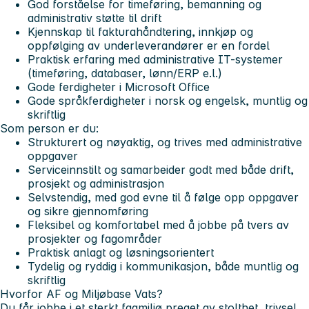
God forståelse for timeføring, bemanning og
administrativ støtte til drift
Kjennskap til fakturahåndtering, innkjøp og
oppfølging av underleverandører er en fordel
Praktisk erfaring med administrative IT-systemer
(timeføring, databaser, lønn/ERP e.l.)
Gode ferdigheter i Microsoft Office
Gode språkferdigheter i norsk og engelsk, muntlig og
skriftlig
Som person er du:
Strukturert og nøyaktig, og trives med administrative
oppgaver
Serviceinnstilt og samarbeider godt med både drift,
prosjekt og administrasjon
Selvstendig, med god evne til å følge opp oppgaver
og sikre gjennomføring
Fleksibel og komfortabel med å jobbe på tvers av
prosjekter og fagområder
Praktisk anlagt og løsningsorientert
Tydelig og ryddig i kommunikasjon, både muntlig og
skriftlig
Hvorfor AF og Miljøbase Vats?
Du får jobbe i et sterkt fagmiljø preget av stolthet, trivsel