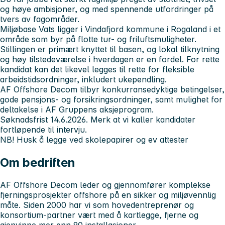
og høye ambisjoner, og med spennende utfordringer på
tvers av fagområder.
Miljøbase Vats ligger i Vindafjord kommune i Rogaland i et
område som byr på flotte tur- og friluftsmuligheter.
Stillingen er primært knyttet til basen, og lokal tilknytning
og høy tilstedeværelse i hverdagen er en fordel. For rette
kandidat kan det likevel legges til rette for fleksible
arbeidstidsordninger, inkludert ukependling.
AF Offshore Decom tilbyr konkurransedyktige betingelser,
gode pensjons- og forsikringsordninger, samt mulighet for
deltakelse i AF Gruppens aksjeprogram.
Søknadsfrist 14.6.2026.
Merk at vi kaller kandidater
fortløpende til intervju.
NB! Husk å legge ved skolepapirer og ev attester
Om bedriften
AF Offshore Decom leder og gjennomfører komplekse
fjerningsprosjekter offshore på en sikker og miljøvennlig
måte. Siden 2000 har vi som hovedentreprenør og
konsortium-partner vært med å kartlegge, fjerne og
gjenvinne mer enn 90 installasjoner.