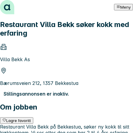
Hopp til innhold
Meny
Restaurant Villa Bekk søker kokk med
erfaring
Villa Bekk As
Bærumsveien 212, 1357 Bekkestua
Stillingsannonsen er inaktiv.
Om jobben
Lagre favoritt
Restaurant Villa Bekk på Bekkestua, søker ny kokk til sitt
kjøkkenteam. Vi ser etter deg som har 2 til 4 års erfaring