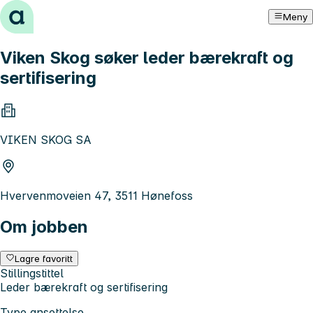
Hopp til innhold
Meny
Viken Skog søker leder bærekraft og
sertifisering
VIKEN SKOG SA
Hvervenmoveien 47, 3511 Hønefoss
Om jobben
Lagre favoritt
Stillingstittel
Leder bærekraft og sertifisering
Type ansettelse