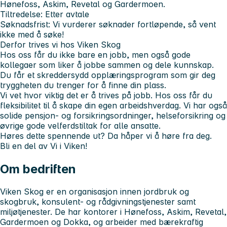
Hønefoss, Askim, Revetal og Gardermoen.
Tiltredelse:
Etter avtale
Søknadsfrist:
Vi vurderer søknader fortløpende, så vent
ikke med å søke!
Derfor trives vi hos Viken Skog
Hos oss får du ikke bare en jobb, men også gode
kollegaer som liker å jobbe sammen og dele kunnskap.
Du får et skreddersydd opplæringsprogram som gir deg
tryggheten du trenger for å finne din plass.
Vi vet hvor viktig det er å trives på jobb. Hos oss får du
fleksibilitet til å skape din egen arbeidshverdag. Vi har også
solide pensjon- og forsikringsordninger, helseforsikring og
øvrige gode velferdstiltak for alle ansatte.
Høres dette spennende ut? Da håper vi å høre fra deg.
Bli en del av Vi i Viken!
Om bedriften
Viken Skog er en organisasjon innen jordbruk og
skogbruk, konsulent- og rådgivningstjenester samt
miljøtjenester. De har kontorer i Hønefoss, Askim, Revetal,
Gardermoen og Dokka, og arbeider med bærekraftig