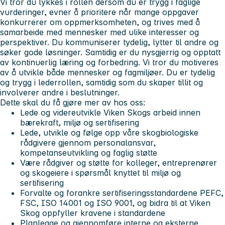
Vi tror du lykkes i rollen dersom du er trygg i faglige
vurderinger, evner å prioritere når mange oppgaver
konkurrerer om oppmerksomheten, og trives med å
samarbeide med mennesker med ulike interesser og
perspektiver. Du kommuniserer tydelig, lytter til andre og
søker gode løsninger. Samtidig er du nysgjerrig og opptatt
av kontinuerlig læring og forbedring. Vi tror du motiveres
av å utvikle både mennesker og fagmiljøer. Du er tydelig
og trygg i lederrollen, samtidig som du skaper tillit og
involverer andre i beslutninger.
Dette skal du få gjøre mer av hos oss:
Lede og videreutvikle Viken Skogs arbeid innen
bærekraft, miljø og sertifisering
Lede, utvikle og følge opp våre skogbiologiske
rådgivere gjennom personalansvar,
kompetanseutvikling og faglig støtte
Være rådgiver og støtte for kolleger, entreprenører
og skogeiere i spørsmål knyttet til miljø og
sertifisering
Forvalte og forankre sertifiseringsstandardene PEFC,
FSC, ISO 14001 og ISO 9001, og bidra til at Viken
Skog oppfyller kravene i standardene
Planlegge og gjennomføre interne og eksterne