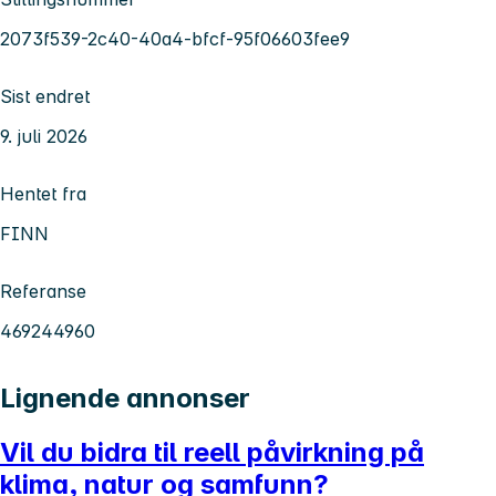
2073f539-2c40-40a4-bfcf-95f06603fee9
Sist endret
9. juli 2026
Hentet fra
FINN
Referanse
469244960
Lignende annonser
Vil du bidra til reell påvirkning på
klima, natur og samfunn?