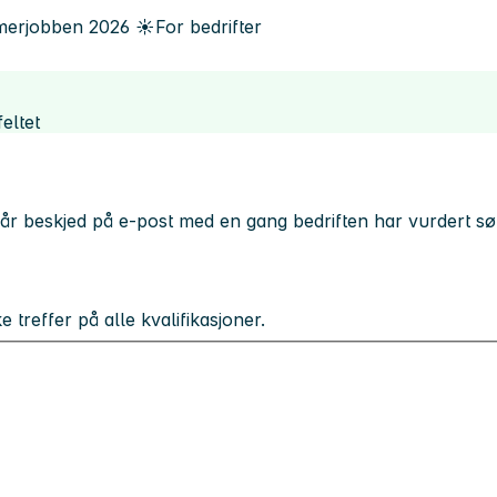
erjobben
2026
☀️
For bedrifter
eltet
får beskjed på e-post med en gang bedriften har vurdert s
treffer på alle kvalifikasjoner.