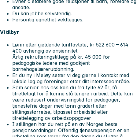
Evner å etablere gode relasjoner til barn, foreldre og
ansatte.
Du kan jobbe selvstendig.
Personlig egnethet vektlegges.
Vi tilbyr
Lønn etter gjeldende tariffavtale, kr 522 600 – 614
400 avhengig av ansiennitet.
Årlig rekrutteringstillegg på kr. 45 000 for
pedagogiske ledere med godkjent
barnehagelærerutdanning.
Er du ny i Meløy setter vi deg gjerne i kontakt med
lokale lag og foreninger etter ditt interesseområde.
Som senior hos oss kan du fra fylte 62 år, få
tilrettelagt for å kunne stå lengre i arbeid. Dette kan
være redusert undervisningstid for pedagoger,
tjenestefrie dager med lønn gradert etter
stillingsstørrelse, tilpasset arbeidstid eller
tilrettelegging av arbeidsoppgaver
I stillingen har du rett på en av Norges beste
pensjonsordninger. Offentlig tjenestepensjon er en
utbetaling som varer fra den dagen du slutter å