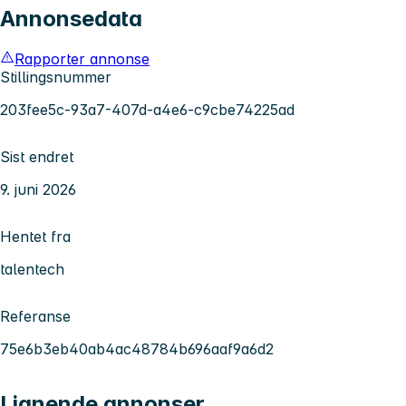
Annonsedata
Rapporter annonse
Stillingsnummer
203fee5c-93a7-407d-a4e6-c9cbe74225ad
Sist endret
9. juni 2026
Hentet fra
talentech
Referanse
75e6b3eb40ab4ac48784b696aaf9a6d2
Lignende annonser