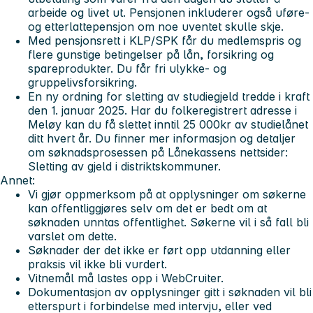
arbeide og livet ut. Pensjonen inkluderer også uføre-
og etterlattepensjon om noe uventet skulle skje.
Med pensjonsrett i KLP/SPK får du medlemspris og
flere gunstige betingelser på lån, forsikring og
spareprodukter. Du får fri ulykke- og
gruppelivsforsikring.
En ny ordning for sletting av studiegjeld tredde i kraft
den 1. januar 2025. Har du folkeregistrert adresse i
Meløy kan du få slettet inntil 25 000kr av studielånet
ditt hvert år. Du finner mer informasjon og detaljer
om søknadsprosessen på Lånekassens nettsider:
Sletting av gjeld i distriktskommuner.
Annet:
Vi gjør oppmerksom på at opplysninger om søkerne
kan offentliggjøres selv om det er bedt om at
søknaden unntas offentlighet. Søkerne vil i så fall bli
varslet om dette.
Søknader der det ikke er ført opp utdanning eller
praksis vil ikke bli vurdert.
Vitnemål må lastes opp i WebCruiter.
Dokumentasjon av opplysninger gitt i søknaden vil bli
etterspurt i forbindelse med intervju, eller ved