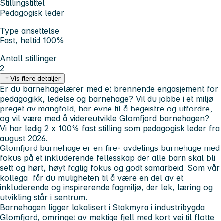
Stillingstittel
Pedagogisk leder
Type ansettelse
Fast, heltid 100%
Antall stillinger
2
Vis flere detaljer
Er du barnehagelærer med et brennende engasjement for
pedagogikk, ledelse og barnehage? Vil du jobbe i et miljø
preget av mangfold, har evne til å begeistre og utfordre,
og vil være med å videreutvikle Glomfjord barnehagen?
Vi har ledig 2 x 100% fast stilling som pedagogisk leder fra
august 2026.
Glomfjord barnehage er en fire- avdelings barnehage med
fokus på et inkluderende fellesskap der alle barn skal bli
sett og hørt, høyt faglig fokus og godt samarbeid. Som vår
kollega får du muligheten til å være en del av et
inkluderende og inspirerende fagmiljø, der lek, læring og
utvikling står i sentrum.
Barnehagen ligger lokalisert i Stakmyra i industribygda
Glomfjord, omringet av mektige fjell med kort vei til flotte