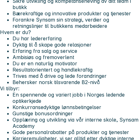
Sikre utvikling og kompetanseheving av ditt team i
butikk
Bærekraftige og innovative produkter og tjenester
Forankre Synsam sin strategi, verdier og
retningslinjer til butikkens medarbeidere
Hvem er du?
Du har ledererfaring
Dyktig til å skape gode relasjoner
Erfaring fra salg og service
Ambisiøs og fremoverlent
Du er en naturlig motivator
Resultatorientert og handlekraftig
Trives med å drive og lede forandringer
Behersker norsk tilsvarende B2-nivå
Vi tilbyr:
En spennende og variert jobb i Norges ledende
optikerkjede
Konkurransedyktige lønnsbetingelser
Gunstige bonusordninger
Opplæring og utvikling via vår interne skole, Synsam
Academy
Gode personalrabatter på produkter og tjenester
Karrieremuligheter, vi ser alltid etter dyktige interne