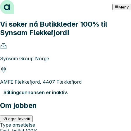
Hopp til innhold
Meny
Vi søker nå Butikkleder 100% til
Synsam Flekkefjord!
Synsam Group Norge
AMFI Flekkefjord, 4407 Flekkefjord
Stillingsannonsen er inaktiv.
Om jobben
Lagre favoritt
Type ansettelse
Fast, heltid 100%