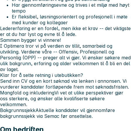
Har gjennomføringsevne og trives i et miljø med høyt
tempo
Er fleksibel, løsningsorientert og profesjonell i møte
med kunder og kollegaer
Ledererfaring er en fordel, men ikke et krav -- det viktigste
er at du har lyst og evne til å lede.
Sammen bygger vi vinnere!
I Optimera tror vi på verdien av tillit, samarbeid og
utvikling. Verdiene våre --
Offensiv, Profesjonell og
Personlig (OPP)
-- preger alt vi gjør. Vi ønsker søkere med
ulik bakgrunn, erfaring og alder velkommen til å bli en del
av laget.
Klar for å sette retning i utebutikken?
Send inn CV og en kort søknad via lenken i annonsen. Vi
vurderer kandidater fortløpende frem mot søknadsfristen.
Mangfold og inkludering
Vi vet at ulike perspektiver gjør
oss sterkere, og ønsker alle kvalifiserte søkere
velkommen.
Bakgrunnssjekk
Aktuelle kandidater vil gjennomføre
bakgrunnssjekk via Semac før ansettelse.
Om bedriften