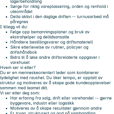
lagerbeholdning
Sørge for riktig vareplassering, orden og renhold i
uteområdet
Delta aktivt i den daglige driften -- turnusarbeid må
påregnes
I tillegg vil du:
Følge opp bemanningsplaner og bruk av
ekstrahjelper og deltidsansatte
Håndtere bestillingsvarer og driftsmateriell
Sikre etterlevelse av rutiner, policyer og
driftshåndbok
Bidra til å løse andre driftsrelaterte oppgaver i
varehuset
Hvem ser vi etter?
Du er en menneskeorientert leder som kombinerer
tydelighet med raushet. Du liker tempo, er opptatt av
struktur og motiveres av å skape gode kundeopplevelser
sammen med teamet ditt.
Vi ser etter deg som:
Har erfaring fra salg, drift eller varehandel -- gjerne
byggevare, industri eller logistikk
Motiveres av å skape resultater gjennom andre
Er trygg, strukturert og god på samhandling