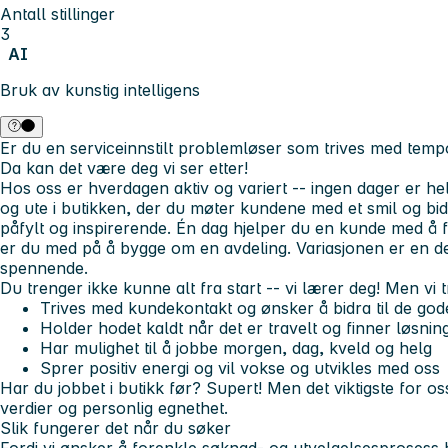
Antall stillinger
3
AI
Bruk av kunstig intelligens
Er du en serviceinnstilt problemløser som trives med temp
Da kan det være deg vi ser etter!
Hos oss er hverdagen aktiv og variert -- ingen dager er hel
og ute i butikken, der du møter kundene med et smil og bidr
påfylt og inspirerende. Én dag hjelper du en kunde med å f
er du med på å bygge om en avdeling. Variasjonen er en de
spennende.
Du trenger ikke kunne alt fra start -- vi lærer deg! Men vi t
Trives med kundekontakt og ønsker å bidra til de go
Holder hodet kaldt når det er travelt og finner løsnin
Har mulighet til å jobbe morgen, dag, kveld og helg
Sprer positiv energi og vil vokse og utvikles med oss
Har du jobbet i butikk før? Supert! Men det viktigste for os
verdier og personlig egnethet.
Slik fungerer det når du søker