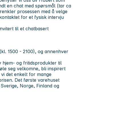
benytter vi oss av Hubert som
sendt en chat med spørsmål (tar ca
forenkler prosessen med å velge
ontaktet for et fysisk intervju
vitert til et chatbasert
 (kl. 1500 - 2100), og annenhver
 hjem- og fritidsprodukter til
øle seg velkomne, bli inspirert
vi det enkelt for mange
prisen. Det første varehuset
i Sverige, Norge, Finland og