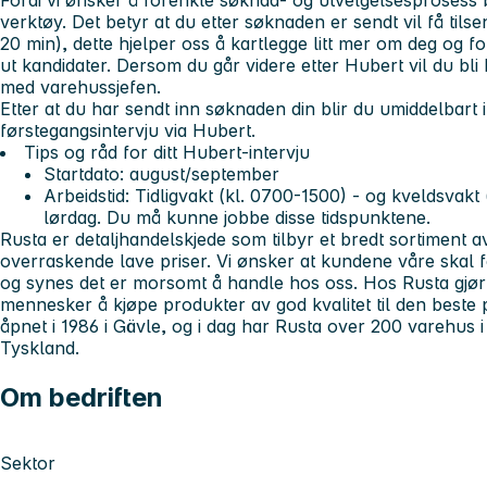
Fordi vi ønsker å forenkle søknad- og utvelgelsesprosess 
verktøy. Det betyr at du etter søknaden er sendt vil få til
20 min), dette hjelper oss å kartlegge litt mer om deg og 
ut kandidater. Dersom du går videre etter Hubert vil du bli k
med varehussjefen.
Etter at du har sendt inn søknaden din blir du umiddelbart in
førstegangsintervju via Hubert.
Tips og råd for ditt Hubert-intervju
Startdato:
august/september
Arbeidstid:
Tidligvakt (kl. 0700-1500) - og kveldsvakt
lørdag. Du må kunne jobbe disse tidspunktene.
Rusta er detaljhandelskjede som tilbyr et bredt sortiment av
overraskende lave priser. Vi ønsker at kundene våre skal f
og synes det er morsomt å handle hos oss. Hos Rusta gjør 
mennesker å kjøpe produkter av god kvalitet til den beste 
åpnet i 1986 i Gävle, og i dag har Rusta over 200 varehus 
Tyskland.
Om bedriften
Sektor