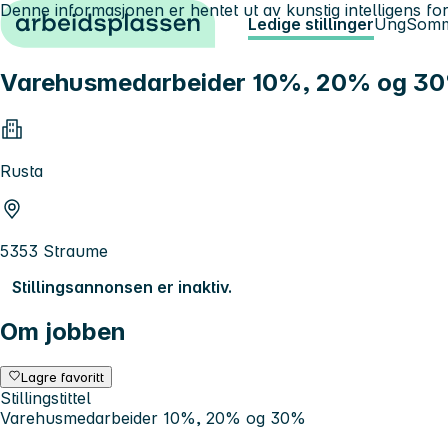
Denne informasjonen er hentet ut av kunstig intelligens for
Hopp til innhold
Ledige stillinger
Ung
Somm
Varehusmedarbeider 10%, 20% og 3
Rusta
5353 Straume
Stillingsannonsen er inaktiv.
Om jobben
Lagre favoritt
Stillingstittel
Varehusmedarbeider 10%, 20% og 30%