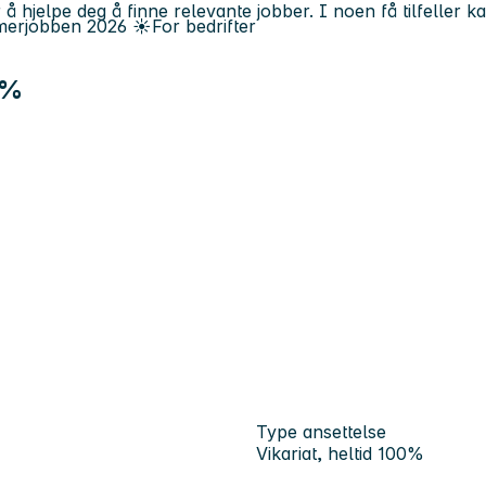
 å hjelpe deg å finne relevante jobber. I noen få tilfeller 
erjobben
2026
☀️
For bedrifter
0%
Type ansettelse
Vikariat, heltid 100%