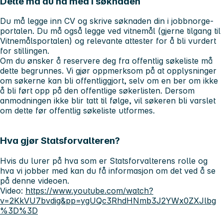
Dette må du ha med i søknaden
Du må legge inn CV og skrive søknaden din i jobbnorge-
portalen. Du må også legge ved vitnemål (gjerne tilgang til
Vitnemålsportalen) og relevante attester for å bli vurdert
for stillingen.
Om du ønsker å reservere deg fra offentlig søkeliste må
dette begrunnes. Vi gjør oppmerksom på at opplysninger
om søkerne kan bli offentliggjort, selv om en ber om ikke
å bli ført opp på den offentlige søkerlisten. Dersom
anmodningen ikke blir tatt til følge, vil søkeren bli varslet
om dette før offentlig søkeliste utformes.
Hva gjør Statsforvalteren?
Hvis du lurer på hva som er Statsforvalterens rolle og
hva vi jobber med kan du få informasjon om det ved å se
på denne videoen.
Video:
https://www.youtube.com/watch?
v=2KkVU7bvdig&pp=ygUQc3RhdHNmb3J2YWx0ZXJlbg
%3D%3D