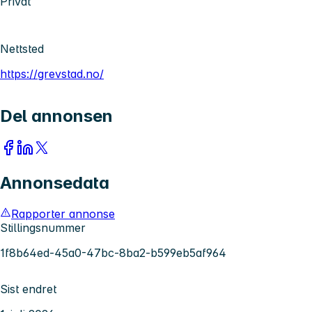
Privat
Nettsted
https://grevstad.no/
Del annonsen
Annonsedata
Rapporter annonse
Stillingsnummer
1f8b64ed-45a0-47bc-8ba2-b599eb5af964
Sist endret