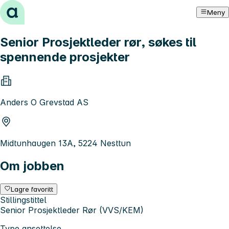
Hopp til innhold
Meny
Senior Prosjektleder rør, søkes til
spennende prosjekter
Anders O Grevstad AS
Midtunhaugen 13A, 5224 Nesttun
Om jobben
Lagre favoritt
Stillingstittel
Senior Prosjektleder Rør (VVS/KEM)
Type ansettelse