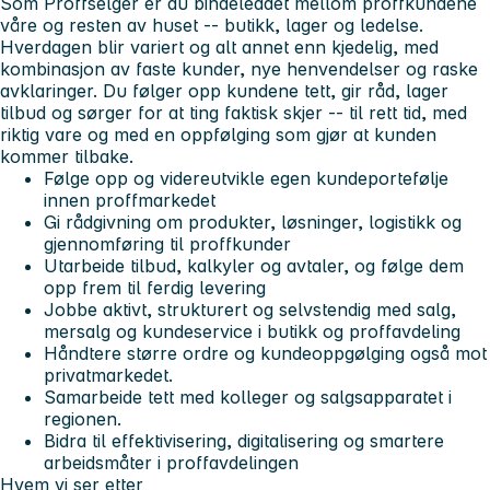
Som Proffselger er du bindeleddet mellom proffkundene
våre og resten av huset -- butikk, lager og ledelse.
Hverdagen blir variert og alt annet enn kjedelig, med
kombinasjon av faste kunder, nye henvendelser og raske
avklaringer. Du følger opp kundene tett, gir råd, lager
tilbud og sørger for at ting faktisk skjer -- til rett tid, med
riktig vare og med en oppfølging som gjør at kunden
kommer tilbake.
Følge opp og videreutvikle egen kundeportefølje
innen proffmarkedet
Gi rådgivning om produkter, løsninger, logistikk og
gjennomføring til proffkunder
Utarbeide tilbud, kalkyler og avtaler, og følge dem
opp frem til ferdig levering
Jobbe aktivt, strukturert og selvstendig med salg,
mersalg og kundeservice i butikk og proffavdeling
Håndtere større ordre og kundeoppgølging også mot
privatmarkedet.
Samarbeide tett med kolleger og salgsapparatet i
regionen.
Bidra til effektivisering, digitalisering og smartere
arbeidsmåter i proffavdelingen
Hvem vi ser etter