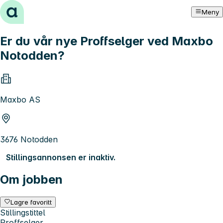
Hopp til innhold
Meny
Er du vår nye Proffselger ved Maxbo
Notodden?
Maxbo AS
3676 Notodden
Stillingsannonsen er inaktiv.
Om jobben
Lagre favoritt
Stillingstittel
Proffselger