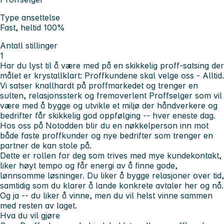
Type ansettelse
Fast, heltid 100%
Antall stillinger
1
Har du lyst til å være med på en skikkelig proff-satsing der
målet er krystallklart: Proffkundene skal velge oss - Alltid.
Vi satser knallhardt på proffmarkedet og trenger en
sulten, relasjonssterk og fremoverlent Proffselger som vil
være med å bygge og utvikle et miljø der håndverkere og
bedrifter får skikkelig god oppfølging -- hver eneste dag.
Hos oss på Notodden blir du en nøkkelperson inn mot
både faste proffkunder og nye bedrifter som trenger en
partner de kan stole på.
Dette er rollen for deg som trives med mye kundekontakt,
liker høyt tempo og får energi av å finne gode,
lønnsomme løsninger. Du liker å bygge relasjoner over tid,
samtidig som du klarer å lande konkrete avtaler her og nå.
Og ja -- du liker å vinne, men du vil helst vinne sammen
med resten av laget.
Hva du vil gjøre