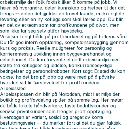
arbeidsmiljø der folk faktisk liker å komme på jobb. Vi
heier på hverandre, deler kunnskap og hjelper til der det
trengs -- enten det gjelder en travel kunde, en kronglete
levering eller en ny kollega som skal læres opp. Du blir
en del av et team som tar proffkundene på alvor, men
som ikke tar seg selv altfor høytidelig.
Vi satser tungt både på proffmarkedet og på folkene våre.
Du får god intern opplæring, kompetansebygging gjennom
kurs og praksis. Reelle muligheter for personlig og
karrieremessig utvikling innen byggevarehandel og
detaljhandel. Du kan forvente et godt arbeidsmiljø med
støtte fra kollegaer og ledelse, konkurransedyktige
betingelser og personalrabatter. Kort sagt: Et sted du kan
vokse, ha det bra på jobb og være med på å påvirke
hvordan vi blir førstevalget for proffkundene.
Arbeidssted
Arbeidsplassen din blir på Notodden, midt i et miljø der
butikk og proffavdeling spiller på samme lag. Her møter
du både lokale håndverkere, faste bedriftskunder og
seriøse privatkunder som trenger proff oppfølging.
Hverdagen er variert, sosial og preget av korte
beslutningsveier -- du merker fort at det du gjør faktisk
har betydning for både kundene og resultatene våre.