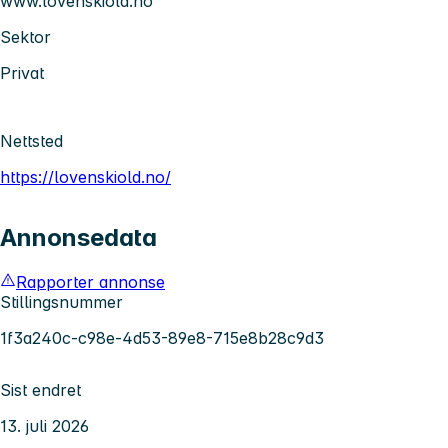
www.lovenskiold.no
Sektor
Privat
Nettsted
https://lovenskiold.no/
Annonsedata
Rapporter annonse
Stillingsnummer
1f3a240c-c98e-4d53-89e8-715e8b28c9d3
Sist endret
13. juli 2026