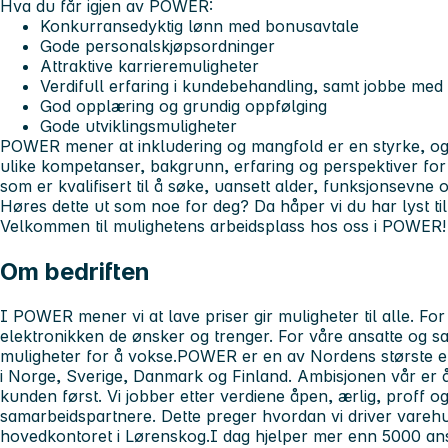
Hva du får igjen av POWER:
Konkurransedyktig lønn med bonusavtale
Gode personalskjøpsordninger
Attraktive karrieremuligheter
Verdifull erfaring i kundebehandling, samt jobbe med
God opplæring og grundig oppfølging
Gode utviklingsmuligheter
POWER mener at inkludering og mangfold er en styrke, og
ulike kompetanser, bakgrunn, erfaring og perspektiver for
som er kvalifisert til å søke, uansett alder, funksjonsevne 
Høres dette ut som noe for deg? Da håper vi du har lyst til
Velkommen til mulighetens arbeidsplass hos oss i POWER!
Om bedriften
I POWER mener vi at lave priser gir muligheter til alle. For
elektronikken de ønsker og trenger. For våre ansatte og s
muligheter for å vokse.POWER er en av Nordens største e
i Norge, Sverige, Danmark og Finland. Ambisjonen vår er å 
kunden først. Vi jobber etter verdiene åpen, ærlig, proff 
samarbeidspartnere. Dette preger hvordan vi driver varehu
hovedkontoret i Lørenskog.I dag hjelper mer enn 5000 an