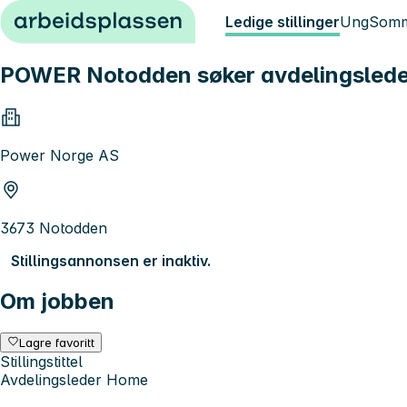
Hopp til innhold
Ledige stillinger
Ung
Somm
POWER Notodden søker avdelingsled
Power Norge AS
3673 Notodden
Stillingsannonsen er inaktiv.
Om jobben
Lagre favoritt
Stillingstittel
Avdelingsleder Home