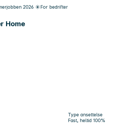
erjobben
2026
☀️
For bedrifter
er Home
Type ansettelse
Fast, heltid 100%