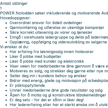
Antall stillinger
1
POWER Notodden søker inkluderende og motiverende Avd
Hovedoppgaver:
Overordnet ansvar for tildelt avdelinger
Gjennomføring og utførelse av ukentlige kampanjer
Sikre korrekt utlevering av varer og tjenester
Inngå i varehusets ledergruppe og delta på ledermøt
Opplæring, oppfølging og videreutvikling av selgerne i
Vi ønsker at du:
Har erfaring fra løsningssalg innen hvitevarer
Liker å jobbe med budsjetter
Liker å jobbe med kunder og elektronikk
Viser veien for medarbeiderne dine gjennom å være 
Motiveres av salg, og strekker deg gjerne etter nye m
Setter deg inn i kundens behov og ønsker
Bidrar med energi, glede og motivasjon på arbeidspla
Er pliktoppfyllende
Unner medarbeiderne dine gode resultater og salg
Åpen for å motta og gi konstruktive tilbakemeldinger
Er deg selv - for det er sånn vi liker deg!
Har ledererfaring eller har et sterkt ønske om å utvikl