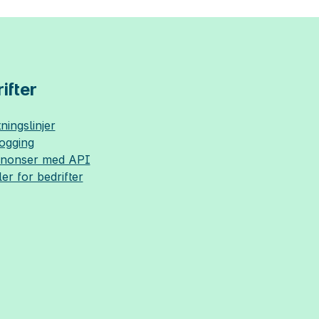
ifter
ningslinjer
logging
nnonser med API
ler for bedrifter