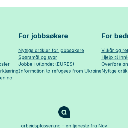
For jobbsøkere
For bedr
Nyttige artikler for jobbsøkere
Vilkår og ret
Spørsmål og svar
Hjelp til inn
sler
Jobbe i utlandet (EURES)
Overføre a
erklæring
Information to refugees from Ukraine
Nyttige artik
sen.no
arbeidsplassen.no
– en tjeneste fra Nav