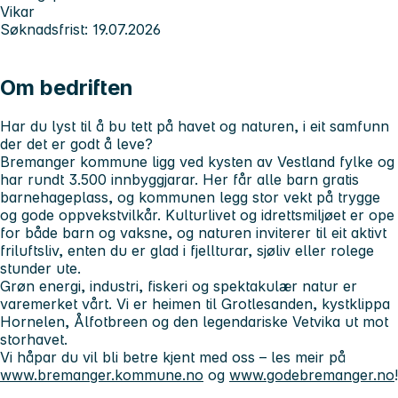
Vikar
Søknadsfrist: 19.07.2026
Om bedriften
Har du lyst til å bu tett på havet og naturen, i eit samfunn
der det er godt å leve?
Bremanger kommune ligg ved kysten av Vestland fylke og
har rundt 3.500 innbyggjarar. Her får alle barn gratis
barnehageplass, og kommunen legg stor vekt på trygge
og gode oppvekstvilkår. Kulturlivet og idrettsmiljøet er ope
for både barn og vaksne, og naturen inviterer til eit aktivt
friluftsliv, enten du er glad i fjellturar, sjøliv eller rolege
stunder ute.
Grøn energi, industri, fiskeri og spektakulær natur er
varemerket vårt. Vi er heimen til Grotlesanden, kystklippa
Hornelen, Ålfotbreen og den legendariske Vetvika ut mot
storhavet.
Vi håpar du vil bli betre kjent med oss – les meir på
www.bremanger.kommune.no
og
www.godebremanger.no
!