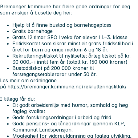
Bremanger kommune har fleire gode ordningar for deg
som ønskjer å busette deg her:
Hjelp til å finne bustad og barnehageplass
Gratis barnehage
Gratis 12 timar SFO i veka for elevar i 1.–3. klasse
Fritidskortet som sikrar minst eit gratis fritidsstilbod i
året for barn og unge mellom 6 og 18 år.
Rekrutteringstilskot til nytilsette; årleg tilskot på kr.
30 000,- i inntil fem år (totalt kr. 150 000 kroner)
Bustadtilskot på 200 000 kroner til
førstegangsetablerarar under 50 år.
Les meir om ordningane
på
https://bremanger.kommune.no/rekrutteringstiltak/
I tillegg får du:
Eit godt arbeidsmiljø med humor, samhald og høg
fagleg kvalitet
Gode forsikringsordningar i arbeid og fritid
Gode pensjons- og låneordningar gjennom KLP,
Kommunal Landspensjon.
Moglegheit for vidareutdanning og fagleg utvikling,