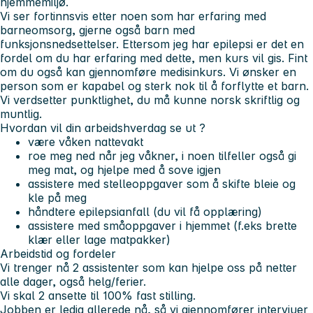
hjemmemiljø.
Vi ser fortinnsvis etter noen som har erfaring med
barneomsorg, gjerne også barn med
funksjonsnedsettelser. Ettersom jeg har epilepsi er det en
fordel om du har erfaring med dette, men kurs vil gis. Fint
om du også kan gjennomføre medisinkurs. Vi ønsker en
person som er kapabel og sterk nok til å forflytte et barn.
Vi verdsetter punktlighet, du må kunne norsk skriftlig og
muntlig.
Hvordan vil din arbeidshverdag se ut ?
være våken nattevakt
roe meg ned når jeg våkner, i noen tilfeller også gi
meg mat, og hjelpe med å sove igjen
assistere med stelleoppgaver som å skifte bleie og
kle på meg
håndtere epilepsianfall (du vil få opplæring)
assistere med småoppgaver i hjemmet (f.eks brette
klær eller lage matpakker)
Arbeidstid og fordeler
Vi trenger nå 2 assistenter som kan hjelpe oss på netter
alle dager, også helg/ferier.
Vi skal 2 ansette til 100% fast stilling.
Jobben er ledig allerede nå, så vi gjennomfører intervjuer