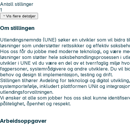
Antall stillinger
1
Vis flere detaljer
Om stillingen
Utlendingsnemnda (UNE) søker en utvikler som vil bidra til å
løsninger som understøtter rettssikker og effektiv saksbeh
Hos oss får du jobbe med moderne teknologi, og være med
løsninger som støtter hele saksbehandlingsprosessen i ut
utvikler i UNE vil du være en del av et tverrfaglig miljø h
fagpersoner, systemrådgivere og andre utviklere. Du vil bidr
behov og design til implementasjon, testing og drift.
Stillingen tilhører Avdeling for teknologi og digital utvikl
systemportefølje, inkludert plattformen UNit og integrasjon
utlendingsforvaltningen.
Vi ønsker at alle som jobber hos oss skal kunne identifise
pålitelighet, åpenhet og respekt.
Arbeidsoppgaver