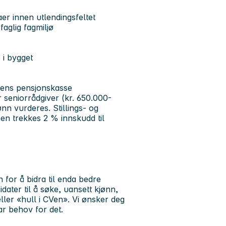
r innen utlendingsfeltet
aglig fagmiljø
 i bygget
tens pensjonskasse
r seniorrådgiver (kr. 650.000-
nn vurderes. Stillings- og
en trekkes 2 % innskudd til
for å bidra til enda bedre
dater til å søke, uansett kjønn,
eller «hull i CVen». Vi ønsker deg
ar behov for det.