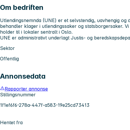
Om bedriften
Utlendingsnemnda (UNE) er et selvstendig, uavhengig og
behandler klager i utlendingssaker og statsborgersaker. V
holder til i lokaler sentralt i Oslo.
UNE er administrativt underlagt Justis- og beredskapsdep
Sektor
Offentlig
Annonsedata
Rapporter annonse
Stillingsnummer
1f1ef6f6-278a-447f-a583-19e25cd73413
Hentet fra