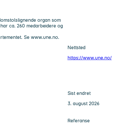
 domstolslignende organ som
i har ca. 260 medarbeidere og
artementet. Se www.une.no.
Nettsted
https://www.une.no/
Sist endret
3. august 2026
Referanse