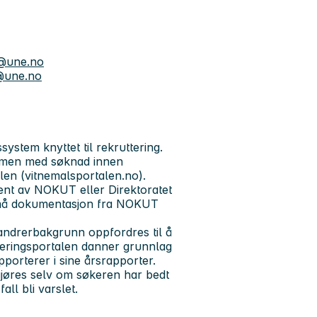
@une.no
une.no
stem knyttet til rekruttering.
ammen med søknad innen
len (vitnemalsportalen.no).
ent av NOKUT eller Direktoratet
l må dokumentasjon fra NOKUT
andrerbakgrunn oppfordres til å
tteringsportalen danner grunnlag
pporterer i sine årsrapporter.
jøres selv om søkeren har bedt
ll bli varslet.