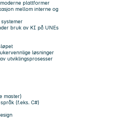
på moderne plattformer
asjon mellom interne og
e systemer
under bruk av KI på UNEs
sløpet
rukervennlige løsninger
g av utviklingsprosesser
e master)
 språk (f.eks. C#)
esign