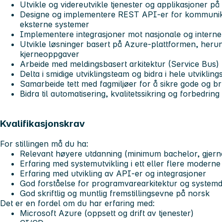
Utvikle og videreutvikle tjenester og applikasjoner 
Designe og implementere REST API-er for kommunik
eksterne systemer
Implementere integrasjoner mot nasjonale og intern
Utvikle løsninger basert på Azure-plattformen, her
kjerneoppgaver
Arbeide med meldingsbasert arkitektur (Service Bus)
Delta i smidige utviklingsteam og bidra i hele utvikling
Samarbeide tett med fagmiljøer for å sikre gode og b
Bidra til automatisering, kvalitetssikring og forbedrin
Kvalifikasjonskrav
For stillingen må du ha:
Relevant høyere utdanning (minimum bachelor, gjern
Erfaring med systemutvikling i ett eller flere moderne
Erfaring med utvikling av API-er og integrasjoner
God forståelse for programvarearkitektur og systemd
God skriftlig og muntlig fremstillingsevne på norsk
Det er en fordel om du har erfaring med:
Microsoft Azure (oppsett og drift av tjenester)