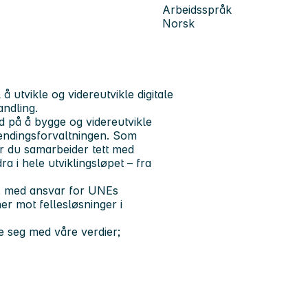
Arbeidsspråk
Norsk
 utvikle og videreutvikle digitale
andling.
 på å bygge og videreutvikle
lendingsforvaltningen. Som
vor du samarbeider tett med
a i hele utviklingsløpet – fra
ing, med ansvar for UNEs
er mot fellesløsninger i
re seg med våre verdier;