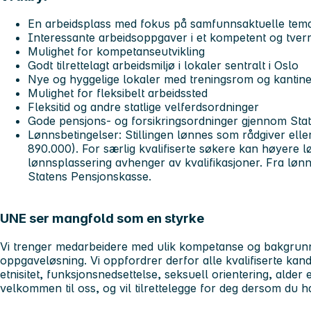
En arbeidsplass med fokus på samfunnsaktuelle temae
Interessante arbeidsoppgaver i et kompetent og tverrf
Mulighet for kompetanseutvikling
Godt tilrettelagt arbeidsmiljø i lokaler sentralt i Oslo
Nye og hyggelige lokaler med treningsrom og kantine
Mulighet for fleksibelt arbeidssted
Fleksitid og andre statlige velferdsordninger
Gode pensjons- og forsikringsordninger gjennom Sta
Lønnsbetingelser: Stillingen lønnes som rådgiver elle
890.000). For særlig kvalifiserte søkere kan høyere lø
lønnsplassering avhenger av kvalifikasjoner. Fra lønn
Statens Pensjonskasse.
UNE ser mangfold som en styrke
Vi trenger medarbeidere med ulik kompetanse og bakgrunn 
oppgaveløsning. Vi oppfordrer derfor alle kvalifiserte kandi
etnisitet, funksjonsnedsettelse, seksuell orientering, alder 
velkommen til oss, og vil tilrettelegge for deg dersom du h