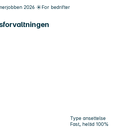
erjobben
2026
☀️
For bedrifter
gsforvaltningen
Type ansettelse
Fast, heltid 100%