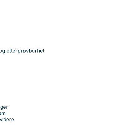
 og etterprøvbarhet
nger
team
videre