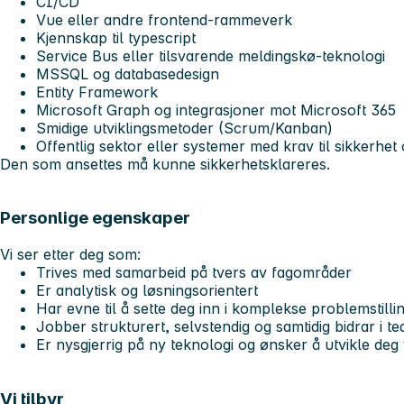
CI/CD
Vue eller andre frontend-rammeverk
Kjennskap til typescript
Service Bus eller tilsvarende meldingskø-teknologi
MSSQL og databasedesign
Entity Framework
Microsoft Graph og integrasjoner mot Microsoft 365
Smidige utviklingsmetoder (Scrum/Kanban)
Offentlig sektor eller systemer med krav til sikkerhet
Den som ansettes må kunne sikkerhetsklareres.
Personlige egenskaper
Vi ser etter deg som:
Trives med samarbeid på tvers av fagområder
Er analytisk og løsningsorientert
Har evne til å sette deg inn i komplekse problemstilli
Jobber strukturert, selvstendig og samtidig bidrar i 
Er nysgjerrig på ny teknologi og ønsker å utvikle deg 
Vi tilbyr