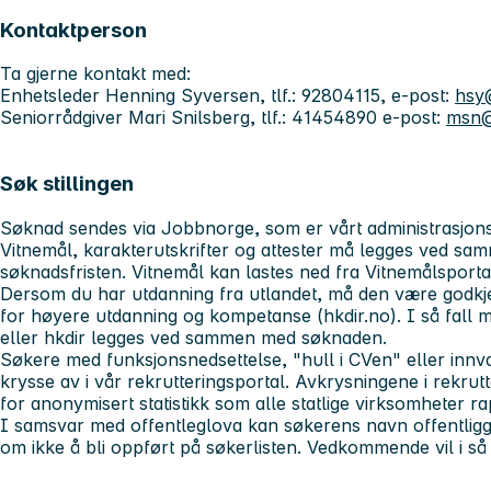
Kontaktperson
Ta gjerne kontakt med:
Enhetsleder Henning Syversen, tlf.: 92804115, e-post:
hsy
Seniorrådgiver Mari Snilsberg, tlf.: 41454890 e-post:
msn@
Søk stillingen
Søknad sendes via Jobbnorge, som er vårt administrasjonssy
Vitnemål, karakterutskrifter og attester må legges ved s
søknadsfristen. Vitnemål kan lastes ned fra Vitnemålsporta
Dersom du har utdanning fra utlandet, må den være godkj
for høyere utdanning og kompetanse (hkdir.no). I så fal
eller hkdir legges ved sammen med søknaden.
Søkere med funksjonsnedsettelse, "hull i CVen" eller innv
krysse av i vår rekrutteringsportal. Avkrysningene i rekru
for anonymisert statistikk som alle statlige virksomheter ra
I samsvar med offentleglova kan søkerens navn offentligg
om ikke å bli oppført på søkerlisten. Vedkommende vil i så fa