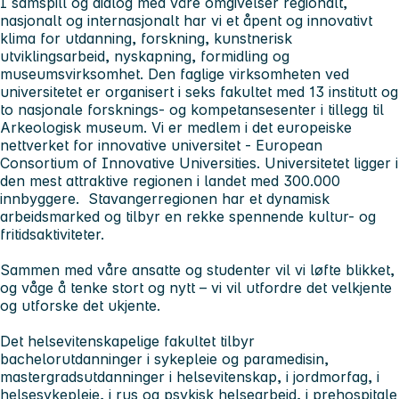
I samspill og dialog med våre omgivelser regionalt,
nasjonalt og internasjonalt har vi et åpent og innovativt
klima for utdanning, forskning, kunstnerisk
utviklingsarbeid, nyskapning, formidling og
museumsvirksomhet. Den faglige virksomheten ved
universitetet er organisert i seks fakultet med 13 institutt og
to nasjonale forsknings- og kompetansesenter i tillegg til
Arkeologisk museum. Vi er medlem i det europeiske
nettverket for innovative universitet - European
Consortium of Innovative Universities. Universitetet ligger i
den mest attraktive regionen i landet med 300.000
innbyggere.
Stavangerregionen
har et dynamisk
arbeidsmarked og tilbyr en rekke spennende kultur- og
fritidsaktiviteter.
Sammen med våre ansatte og studenter vil vi løfte blikket,
og våge å tenke stort og nytt – vi vil utfordre det velkjente
og utforske det ukjente.
Det helsevitenskapelige fakultet
tilbyr
bachelorutdanninger i sykepleie og paramedisin,
mastergradsutdanninger i helsevitenskap, i jordmorfag, i
helsesykepleie, i rus og psykisk helsearbeid, i prehospitale