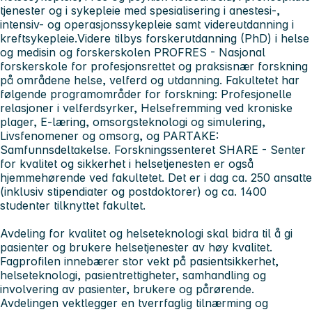
tjenester og i sykepleie med spesialisering i anestesi-,
intensiv- og operasjonssykepleie samt videreutdanning i
kreftsykepleie.Videre tilbys forskerutdanning (PhD) i helse
og medisin og forskerskolen PROFRES - Nasjonal
forskerskole for profesjonsrettet og praksisnær forskning
på områdene helse, velferd og utdanning. Fakultetet har
følgende programområder for forskning: Profesjonelle
relasjoner i velferdsyrker, Helsefremming ved kroniske
plager, E-læring, omsorgsteknologi og simulering,
Livsfenomener og omsorg, og PARTAKE:
Samfunnsdeltakelse. Forskningssenteret SHARE - Senter
for kvalitet og sikkerhet i helsetjenesten er også
hjemmehørende ved fakultetet. Det er i dag ca. 250 ansatte
(inklusiv stipendiater og postdoktorer) og ca. 1400
studenter tilknyttet fakultet.
Avdeling for kvalitet og helseteknologi
skal bidra til å gi
pasienter og brukere helsetjenester av høy kvalitet.
Fagprofilen innebærer stor vekt på pasientsikkerhet,
helseteknologi, pasientrettigheter, samhandling og
involvering av pasienter, brukere og pårørende.
Avdelingen vektlegger en tverrfaglig tilnærming og