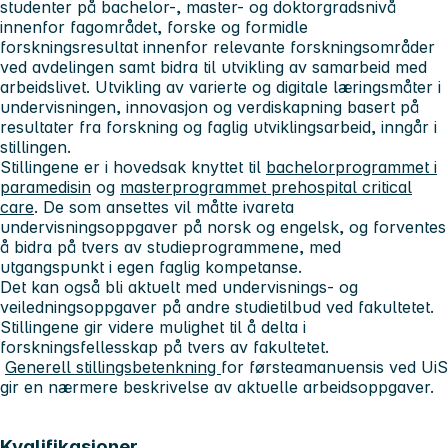
studenter på bachelor-, master- og doktorgradsnivå
innenfor fagområdet, forske og formidle
forskningsresultat innenfor relevante forskningsområder
ved avdelingen samt bidra til utvikling av samarbeid med
arbeidslivet. Utvikling av varierte og digitale læringsmåter i
undervisningen, innovasjon og verdiskapning basert på
resultater fra forskning og faglig utviklingsarbeid, inngår i
stillingen.
Stillingene er i hovedsak knyttet til
bachelorprogrammet i
paramedisin
og
masterprogrammet prehospital critical
care
. De som ansettes vil måtte ivareta
undervisningsoppgaver på norsk og engelsk, og forventes
å bidra på tvers av studieprogrammene, med
utgangspunkt i egen faglig kompetanse.
Det kan også bli aktuelt med undervisnings- og
veiledningsoppgaver på andre studietilbud ved fakultetet.
Stillingene gir videre mulighet til å delta i
forskningsfellesskap på tvers av fakultetet.
Generell stillingsbetenkning
for førsteamanuensis ved UiS
gir en nærmere beskrivelse av aktuelle arbeidsoppgaver.
Kvalifikasjoner