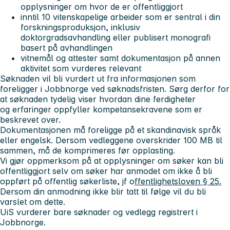
opplysninger om hvor de er offentliggjort
inntil 10 vitenskapelige arbeider som er sentral i din
forskningsproduksjon, inklusiv
doktorgradsavhandling eller publisert monografi
basert på avhandlingen
vitnemål og attester samt dokumentasjon på annen
aktivitet som vurderes relevant
Søknaden vil bli vurdert ut fra informasjonen som
foreligger i Jobbnorge ved søknadsfristen. Sørg derfor for
at søknaden tydelig viser hvordan dine ferdigheter
og erfaringer oppfyller kompetansekravene som er
beskrevet over.
Dokumentasjonen må foreligge på et skandinavisk språk
eller engelsk. Dersom vedleggene overskrider 100 MB til
sammen, må de komprimeres før opplasting.
Vi gjør oppmerksom på at opplysninger om søker kan bli
offentliggjort selv om søker har anmodet om ikke å bli
oppført på offentlig søkerliste, jf o
ffentlighetsloven § 25.
Dersom din anmodning ikke blir tatt til følge vil du bli
varslet om dette.
UiS vurderer bare søknader og vedlegg registrert i
Jobbnorge.