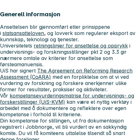
Generell informasjon
Ansettelsen blir gjennomført etter prinsippene
i
statsansatteloven
, og lovverk som regulerer eksport av
kunnskap, teknologi og tjenester.
Universitetets
retningslinjer for ansettelse og opprykk
i
undervisnings- og forskningsstillinger pkt 2 og 3.3 gir
nærmere omtale av kriterier for ansettelse som
førsteamanuensis.
UiS har signert
The Agreement on Reforming Research
Assessment (CoARA)
med en forpliktelse om at vi ved
vurdering av forskning og forskere anerkjenner ulike
former for resultater, praksiser og aktiviteter.
Vår
kompetansevurderingsmatrise for undervisnings- og
forskerstillinger (UiS-KVM)
kan være et nyttig verktøy i
arbeidet med å dokumentere og reflektere over egen
kompetanse i forhold til kriteriene.
Din kompetanse for stillingen, ut fra dokumentasjon
registrert i Jobbnorge, vil bli vurdert av en sakkyndig
komite. Du vil få komiteens uttalelse tilsendt så snart
denne foreligger.