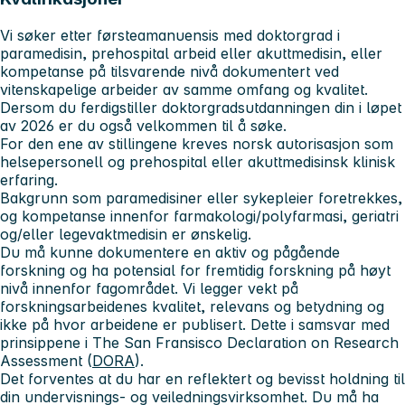
Vi søker etter førsteamanuensis med doktorgrad i
paramedisin, prehospital arbeid eller akuttmedisin, eller
kompetanse på tilsvarende nivå dokumentert ved
vitenskapelige arbeider av samme omfang og kvalitet.
Dersom du ferdigstiller doktorgradsutdanningen din i løpet
av 2026 er du også velkommen til å søke.
For den ene av stillingene kreves norsk autorisasjon som
helsepersonell og prehospital eller akuttmedisinsk klinisk
erfaring.
Bakgrunn som paramedisiner eller sykepleier foretrekkes,
og kompetanse innenfor farmakologi/polyfarmasi, geriatri
og/eller legevaktmedisin er ønskelig.
Du må kunne dokumentere en aktiv og pågående
forskning og ha potensial for fremtidig forskning på høyt
nivå innenfor fagområdet. Vi legger vekt på
forskningsarbeidenes kvalitet, relevans og betydning og
ikke på hvor arbeidene er publisert. Dette i samsvar med
prinsippene i The San Fransisco Declaration on Research
Assessment (
DORA
).
Det forventes at du har en reflektert og bevisst holdning til
din undervisnings- og veiledningsvirksomhet. Du må ha