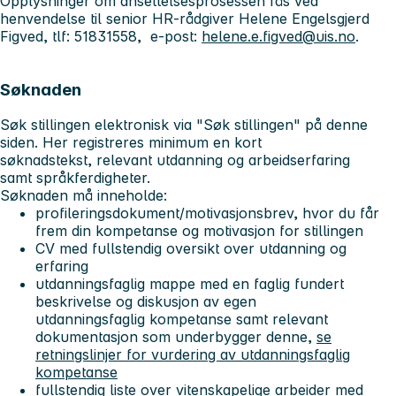
Opplysninger om ansettelsesprosessen fås ved
henvendelse til senior HR-rådgiver Helene Engelsgjerd
Figved, tlf: 51831558, e-post:
helene.e.figved@uis.no
.
Søknaden
Søk stillingen elektronisk via "Søk stillingen" på denne
siden. Her registreres minimum en kort
søknadstekst, relevant utdanning og arbeidserfaring
samt språkferdigheter.
Søknaden må inneholde:
profileringsdokument/motivasjonsbrev, hvor du får
frem din kompetanse og motivasjon for stillingen
CV med fullstendig oversikt over utdanning og
erfaring
utdanningsfaglig mappe med en faglig fundert
beskrivelse og diskusjon av egen
utdanningsfaglig kompetanse samt relevant
dokumentasjon som underbygger denne,
se
retningslinjer for vurdering av utdanningsfaglig
kompetanse
fullstendig liste over vitenskapelige arbeider med