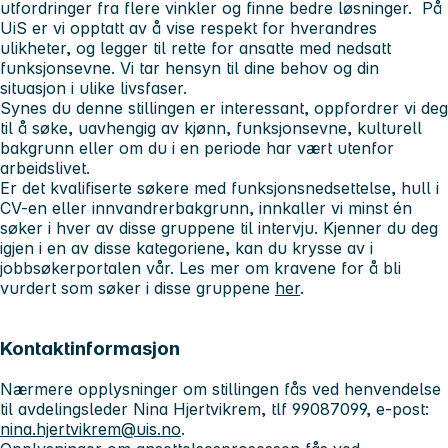
utfordringer fra flere vinkler og finne bedre løsninger. På
UiS er vi opptatt av å vise respekt for hverandres
ulikheter, og legger til rette for ansatte med nedsatt
funksjonsevne. Vi tar hensyn til dine behov og din
situasjon i ulike livsfaser.
Synes du denne stillingen er interessant, oppfordrer vi deg
til å søke, uavhengig av kjønn, funksjonsevne, kulturell
bakgrunn eller om du i en periode har vært utenfor
arbeidslivet.
Er det kvalifiserte søkere med funksjonsnedsettelse, hull i
CV-en eller innvandrerbakgrunn, innkaller vi minst én
søker i hver av disse gruppene til intervju. Kjenner du deg
igjen i en av disse kategoriene, kan du krysse av i
jobbsøkerportalen vår. Les mer om kravene for å bli
vurdert som søker i disse gruppene
her
.
Kontaktinformasjon
Nærmere opplysninger om stillingen fås ved henvendelse
til avdelingsleder Nina Hjertvikrem, tlf 99087099, e-post:
nina.hjertvikrem@uis.no
.