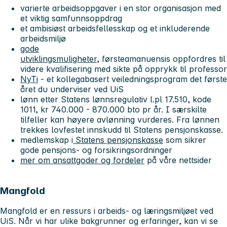
varierte arbeidsoppgaver i en stor organisasjon med
et viktig samfunnsoppdrag
et ambisiøst arbeidsfellesskap og et inkluderende
arbeidsmiljø
gode
utviklingsmuligheter
, førsteamanuensis oppfordres til
videre kvalifisering med sikte på opprykk til professor
NyTi
- et kollegabasert veiledningsprogram det første
året du underviser ved UiS
lønn etter Statens lønnsregulativ l.pl 17.510, kode
1011, kr 740.000 - 870.000 bto pr år. I særskilte
tilfeller kan høyere avlønning vurderes. Fra lønnen
trekkes lovfestet innskudd til Statens pensjonskasse.
medlemskap i
Statens pensjonskasse
som sikrer
gode pensjons- og forsikringsordninger
mer om ansattgoder og fordeler
på våre nettsider
Mangfold
Mangfold er en ressurs i arbeids- og læringsmiljøet ved
UiS. Når vi har ulike bakgrunner og erfaringer, kan vi se