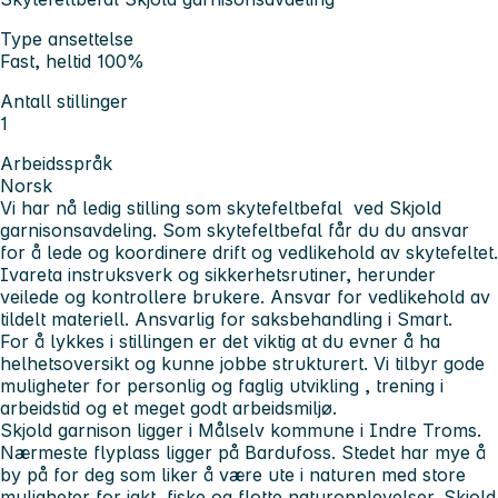
Type ansettelse
Fast, heltid 100%
Antall stillinger
1
Arbeidsspråk
Norsk
Vi har nå ledig stilling som skytefeltbefal ved Skjold
garnisonsavdeling. Som skytefeltbefal får du du ansvar
for å lede og koordinere drift og vedlikehold av skytefeltet.
Ivareta instruksverk og sikkerhetsrutiner, herunder
veilede og kontrollere brukere. Ansvar for vedlikehold av
tildelt materiell. Ansvarlig for saksbehandling i Smart.
For å lykkes i stillingen er det viktig at du evner å ha
helhetsoversikt og kunne jobbe strukturert. Vi tilbyr gode
muligheter for personlig og faglig utvikling , trening i
arbeidstid og et meget godt arbeidsmiljø.
Skjold garnison ligger i Målselv kommune i Indre Troms.
Nærmeste flyplass ligger på Bardufoss. Stedet har mye å
by på for deg som liker å være ute i naturen med store
muligheter for jakt, fiske og flotte naturopplevelser. Skjold