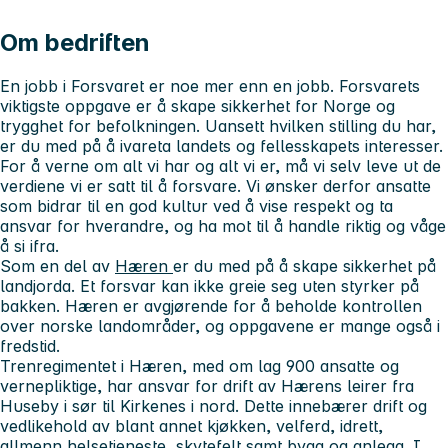
Om bedriften
En jobb i Forsvaret er noe mer enn en jobb. Forsvarets
viktigste oppgave er å skape sikkerhet for Norge og
trygghet for befolkningen. Uansett hvilken stilling du har,
er du med på å ivareta landets og fellesskapets interesser.
For å verne om alt vi har og alt vi er, må vi selv leve ut de
verdiene vi er satt til å forsvare. Vi ønsker derfor ansatte
som bidrar til en god kultur ved å vise respekt og ta
ansvar for hverandre, og ha mot til å handle riktig og våge
å si ifra.
Som en del av
Hæren
er du med på å skape sikkerhet på
landjorda. Et forsvar kan ikke greie seg uten styrker på
bakken. Hæren er avgjørende for å beholde kontrollen
over norske landområder, og oppgavene er mange også i
fredstid.
Trenregimentet i Hæren, med om lag 900 ansatte og
vernepliktige, har ansvar for drift av Hærens leirer fra
Huseby i sør til Kirkenes i nord. Dette innebærer drift og
vedlikehold av blant annet kjøkken, velferd, idrett,
allmenn helsetjeneste, skytefelt samt bygg og anlegg. I