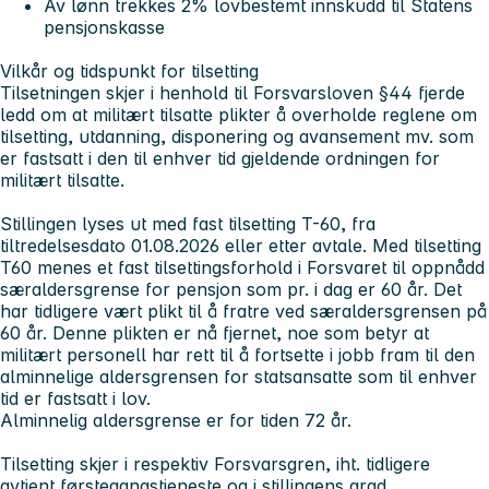
Av lønn trekkes 2% lovbestemt innskudd til Statens
pensjonskasse
Vilkår og tidspunkt for tilsetting
Tilsetningen skjer i henhold til Forsvarsloven §44 fjerde
ledd om at militært tilsatte plikter å overholde reglene om
tilsetting, utdanning, disponering og avansement mv. som
er fastsatt i den til enhver tid gjeldende ordningen for
militært tilsatte.
Stillingen lyses ut med fast tilsetting T-60, fra
tiltredelsesdato 01.08.2026 eller etter avtale. Med tilsetting
T60 menes et fast tilsettingsforhold i Forsvaret til oppnådd
særaldersgrense for pensjon som pr. i dag er 60 år. Det
har tidligere vært plikt til å fratre ved særaldersgrensen på
60 år. Denne plikten er nå fjernet, noe som betyr at
militært personell har rett til å fortsette i jobb fram til den
alminnelige aldersgrensen for statsansatte som til enhver
tid er fastsatt i lov.
Alminnelig aldersgrense er for tiden 72 år.
Tilsetting skjer i respektiv Forsvarsgren, iht. tidligere
avtjent førstegangstjeneste og i stillingens grad.