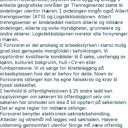
enkelte geografiske områder gir Trenregimentet støtte til
avdelinger utenfor Hæren. I avdelingen inngår også Alliert
treningssenter (ATS) og Logistikkbataljonen. Alliert
treningssenter er bindeleddet mellom allierte og militære
avdelinger, allierte og sivile myndigheter, grunneiere og
andre aktører. Logistikkbataljonen ivaretar alle forsyninger
i Hæren.
I Forsvaret er det ønskelig at arbeidsstyrken i størst mulig
grad skal gjenspeile mangfoldet i befolkningen. Vi
oppfordrer kvalifiserte kandidater til å søke, uavhengig av
kjønn, kulturell bakgrunn, hull i CV-en eller
funksjonsevne. Vi vil sørge for tilrettelegging på
arbeidsplassen hvis det er behov for dette. Noen av
Forsvarets stillinger kan ha egne helsekrav og krav til
fysisk skikkethet.
I henhold til offentlighetsloven § 25 andre ledd kan
opplysninger om søkeren bli offentliggjort selv om
søkeren har anmodet om ikke å bli oppført på søkerlisten.
Det er egne regler for militære stillinger.
Forsvaret benytter elektronisk søknadsbehandling.
Attester og vitnemål må legges ved søknaden. Høyere
utdanning gjennomført utenfor Norge må være offentlig