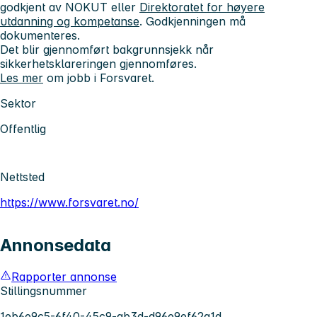
godkjent av NOKUT eller
Direktoratet for høyere
utdanning og kompetanse
. Godkjenningen må
dokumenteres.
Det blir gjennomført bakgrunnsjekk når
sikkerhetsklareringen gjennomføres.
Les mer
om jobb i Forsvaret.
Sektor
Offentlig
Nettsted
https://www.forsvaret.no/
Annonsedata
Rapporter annonse
Stillingsnummer
1eb6e9c5-6f40-45c9-ab3d-d96e9ef62a1d