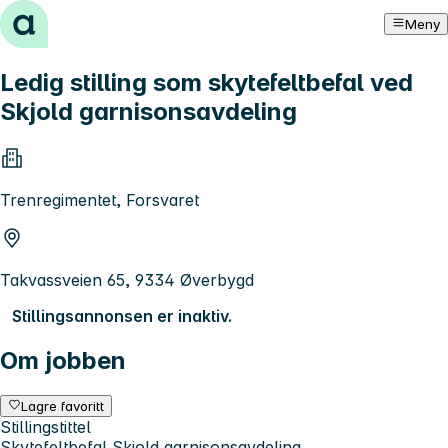
Hopp til innhold
Meny
Ledig stilling som skytefeltbefal ved
Skjold garnisonsavdeling
Trenregimentet, Forsvaret
Takvassveien 65, 9334 Øverbygd
Stillingsannonsen er inaktiv.
Om jobben
Lagre favoritt
Stillingstittel
Skytefeltbefal Skjold garnisonsavdeling