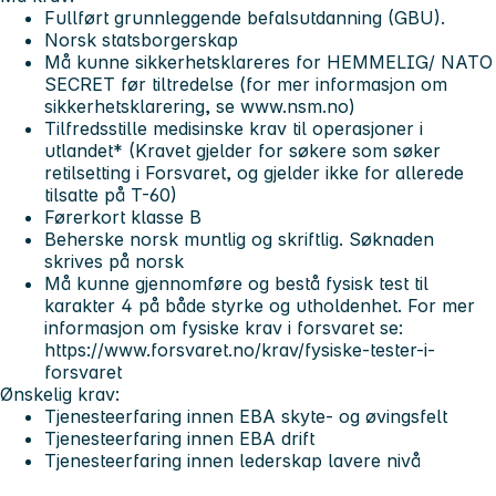
Fullført grunnleggende befalsutdanning (GBU).
Norsk statsborgerskap
Må kunne sikkerhetsklareres for HEMMELIG/ NATO
SECRET før tiltredelse (for mer informasjon om
sikkerhetsklarering, se www.nsm.no)
Tilfredsstille medisinske krav til operasjoner i
utlandet* (Kravet gjelder for søkere som søker
retilsetting i Forsvaret, og gjelder ikke for allerede
tilsatte på T-60)
Førerkort klasse B
Beherske norsk muntlig og skriftlig. Søknaden
skrives på norsk
Må kunne gjennomføre og bestå fysisk test til
karakter 4 på både styrke og utholdenhet. For mer
informasjon om fysiske krav i forsvaret se:
https://www.forsvaret.no/krav/fysiske-tester-i-
forsvaret
Ønskelig krav:
Tjenesteerfaring innen EBA skyte- og øvingsfelt
Tjenesteerfaring innen EBA drift
Tjenesteerfaring innen lederskap lavere nivå