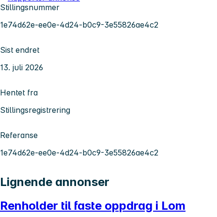
Stillingsnummer
1e74d62e-ee0e-4d24-b0c9-3e55826ae4c2
Sist endret
13. juli 2026
Hentet fra
Stillingsregistrering
Referanse
1e74d62e-ee0e-4d24-b0c9-3e55826ae4c2
Lignende annonser
Renholder til faste oppdrag i Lom