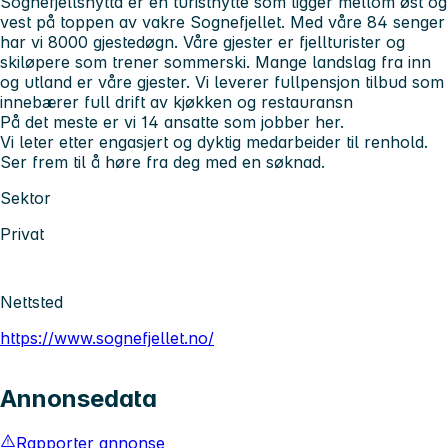
Sognefjellshytta er en turisthytte som ligger mellom øst og
vest på toppen av vakre Sognefjellet. Med våre 84 senger
har vi 8000 gjestedøgn. Våre gjester er fjellturister og
skiløpere som trener sommerski. Mange landslag fra inn
og utland er våre gjester. Vi leverer fullpensjon tilbud som
innebærer full drift av kjøkken og restauransn
På det meste er vi 14 ansatte som jobber her.
Vi leter etter engasjert og dyktig medarbeider til renhold.
Ser frem til å høre fra deg med en søknad.
Sektor
Privat
Nettsted
https://www.sognefjellet.no/
Annonsedata
Rapporter annonse