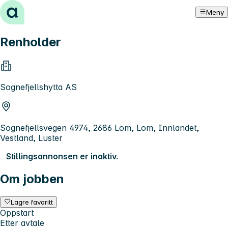
Hopp til innhold
Meny
Renholder
Sognefjellshytta AS
Sognefjellsvegen 4974, 2686 Lom, Lom, Innlandet,
Vestland, Luster
Stillingsannonsen er inaktiv.
Om jobben
Lagre favoritt
Oppstart
Etter avtale