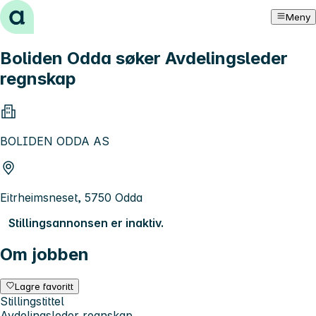
Hopp til innhold
Meny
Boliden Odda søker Avdelingsleder
regnskap
BOLIDEN ODDA AS
Eitrheimsneset, 5750 Odda
Stillingsannonsen er inaktiv.
Om jobben
Lagre favoritt
Stillingstittel
Avdelingsleder regnskap