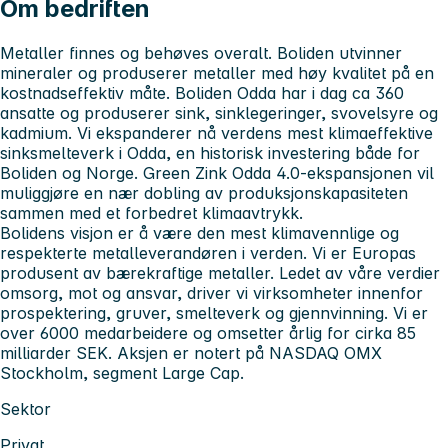
Om bedriften
Metaller finnes og behøves overalt. Boliden utvinner
mineraler og produserer metaller med høy kvalitet på en
kostnadseffektiv måte. Boliden Odda har i dag ca 360
ansatte og produserer sink, sinklegeringer, svovelsyre og
kadmium. Vi ekspanderer nå verdens mest klimaeffektive
sinksmelteverk i Odda, en historisk investering både for
Boliden og Norge. Green Zink Odda 4.0-ekspansjonen vil
muliggjøre en nær dobling av produksjonskapasiteten
sammen med et forbedret klimaavtrykk.
Bolidens visjon er å være den mest klimavennlige og
respekterte metalleverandøren i verden. Vi er Europas
produsent av bærekraftige metaller. Ledet av våre verdier
omsorg, mot og ansvar, driver vi virksomheter innenfor
prospektering, gruver, smelteverk og gjennvinning. Vi er
over 6000 medarbeidere og omsetter årlig for cirka 85
milliarder SEK. Aksjen er notert på NASDAQ OMX
Stockholm, segment Large Cap.
Sektor
Privat