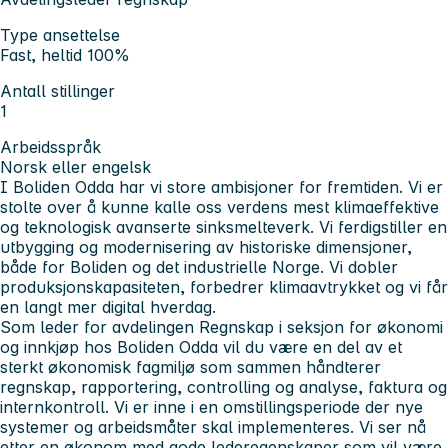
Type ansettelse
Fast, heltid 100%
Antall stillinger
1
Arbeidsspråk
Norsk eller engelsk
I Boliden Odda har vi store ambisjoner for fremtiden. Vi er
stolte over å kunne kalle oss verdens mest klimaeffektive
og teknologisk avanserte sinksmelteverk. Vi ferdigstiller en
utbygging og modernisering av historiske dimensjoner,
både for Boliden og det industrielle Norge. Vi dobler
produksjonskapasiteten, forbedrer klimaavtrykket og vi får
en langt mer digital hverdag.
Som leder for avdelingen Regnskap i seksjon for økonomi
og innkjøp hos Boliden Odda vil du være en del av et
sterkt økonomisk fagmiljø som sammen håndterer
regnskap, rapportering, controlling og analyse, faktura og
internkontroll. Vi er inne i en omstillingsperiode der nye
systemer og arbeidsmåter skal implementeres. Vi ser nå
etter en økonom med gode lederegenskaper som vil være