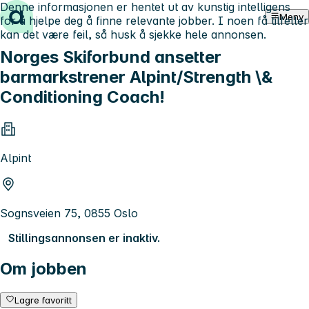
Denne informasjonen er hentet ut av kunstig intelligens
Hopp til innhold
Meny
for å hjelpe deg å finne relevante jobber. I noen få tilfeller
kan det være feil, så husk å sjekke hele annonsen.
Norges Skiforbund ansetter
barmarkstrener Alpint/Strength \&
Conditioning Coach!
Alpint
Sognsveien 75, 0855 Oslo
Stillingsannonsen er inaktiv.
Om jobben
Lagre favoritt