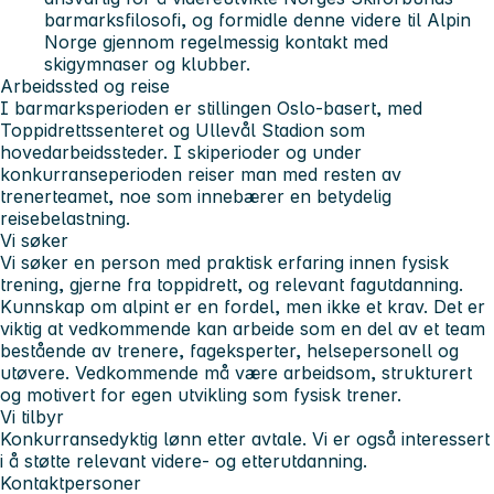
barmarksfilosofi, og formidle denne videre til Alpin
Norge gjennom regelmessig kontakt med
skigymnaser og klubber.
Arbeidssted og reise
I barmarksperioden er stillingen Oslo-basert, med
Toppidrettssenteret og Ullevål Stadion som
hovedarbeidssteder. I skiperioder og under
konkurranseperioden reiser man med resten av
trenerteamet, noe som innebærer en betydelig
reisebelastning.
Vi søker
Vi søker en person med praktisk erfaring innen fysisk
trening, gjerne fra toppidrett, og relevant fagutdanning.
Kunnskap om alpint er en fordel, men ikke et krav. Det er
viktig at vedkommende kan arbeide som en del av et team
bestående av trenere, fageksperter, helsepersonell og
utøvere. Vedkommende må være arbeidsom, strukturert
og motivert for egen utvikling som fysisk trener.
Vi tilbyr
Konkurransedyktig lønn etter avtale. Vi er også interessert
i å støtte relevant videre- og etterutdanning.
Kontaktpersoner