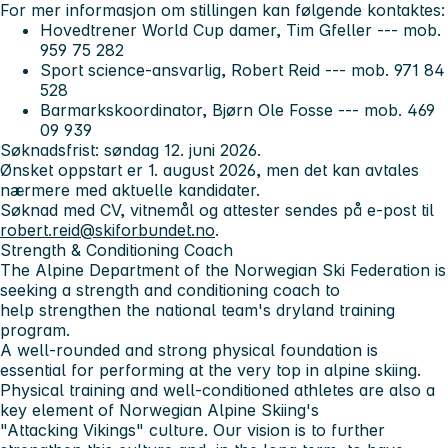
For mer informasjon om stillingen kan følgende kontaktes:
Hovedtrener World Cup damer, Tim Gfeller --- mob.
959 75 282
Sport science-ansvarlig, Robert Reid --- mob. 971 84
528
Barmarkskoordinator, Bjørn Ole Fosse --- mob. 469
09 939
Søknadsfrist: søndag 12. juni 2026.
Ønsket oppstart er 1. august 2026, men det kan avtales
nærmere med aktuelle kandidater.
Søknad med CV, vitnemål og attester sendes på e-post til
robert.reid@skiforbundet.no
.
Strength & Conditioning Coach
The Alpine Department of the Norwegian Ski Federation is
seeking a strength and conditioning coach to
help strengthen the national team's dryland training
program.
A well-rounded and strong physical foundation is
essential for performing at the very top in alpine skiing.
Physical training and well-conditioned athletes are also a
key element of Norwegian Alpine Skiing's
"Attacking Vikings" culture. Our vision is to further