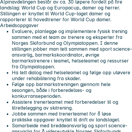
Alpinavdelingen består av ca. 30 løpere fordelt på fire
landslag: World Cup og Europacup, damer og herrer.
Stillingen er knyttet til World Cup-laget damer og
rapporterer til hovedtrener for World Cup damer.
Arbeidsoppgaver
Evaluere, planlegge og implementere fysisk trening
sammen med et team av trenere og eksperter fra
Norges Skiforbund og Olympiatoppen. I denne
stillingen jobber man tett sammen med sport science-
ansvarlig, barmarkskoordinator, øvrige
barmarkstrenere i teamet, helseteamet og ressurser
fra Olympiatoppen.
Ha tett dialog med helseteamet og følge opp utøvere
under rehabilitering fra skader.
Følge opp barmarkstreningen gjennom hele
sesongen, både i forberedelses- og
konkurranseperioden.
Assistere trenerteamet med forberedelser til og
tilrettelegging av skitrening.
Jobbe sammen med trenerteamet for å løse
praktiske oppgaver knyttet til drift av landslaget.
Samarbeide med breddeansvarlig og sport science-
ansvarlig for å videreutvikle Norges Skiforbunds