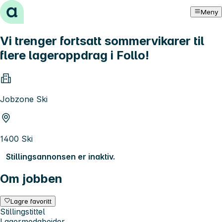
Hopp til innhold
Meny
Vi trenger fortsatt sommervikarer til
flere lageroppdrag i Follo!
Jobzone Ski
1400 Ski
Stillingsannonsen er inaktiv.
Om jobben
Lagre favoritt
Stillingstittel
Lagermedabeider