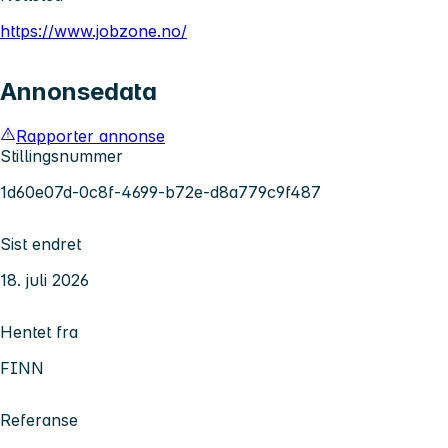
https://www.jobzone.no/
Annonsedata
Rapporter annonse
Stillingsnummer
1d60e07d-0c8f-4699-b72e-d8a779c9f487
Sist endret
18. juli 2026
Hentet fra
FINN
Referanse