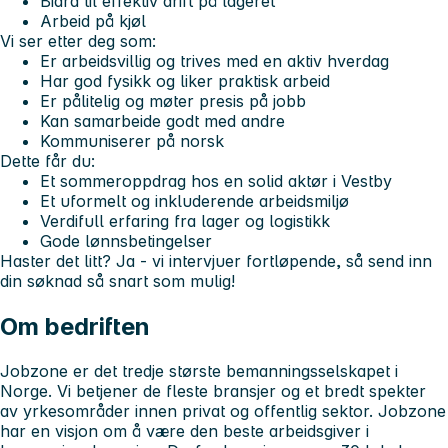
Bidra til effektiv drift på lageret
Arbeid på kjøl
Vi ser etter deg som:
Er arbeidsvillig og trives med en aktiv hverdag
Har god fysikk og liker praktisk arbeid
Er pålitelig og møter presis på jobb
Kan samarbeide godt med andre
Kommuniserer på norsk
Dette får du:
Et sommeroppdrag hos en solid aktør i Vestby
Et uformelt og inkluderende arbeidsmiljø
Verdifull erfaring fra lager og logistikk
Gode lønnsbetingelser
Haster det litt? Ja - vi intervjuer fortløpende, så send inn
din søknad så snart som mulig!
Om bedriften
Jobzone er det tredje største bemanningsselskapet i
Norge. Vi betjener de fleste bransjer og et bredt spekter
av yrkesområder innen privat og offentlig sektor. Jobzone
har en visjon om å være den beste arbeidsgiver i