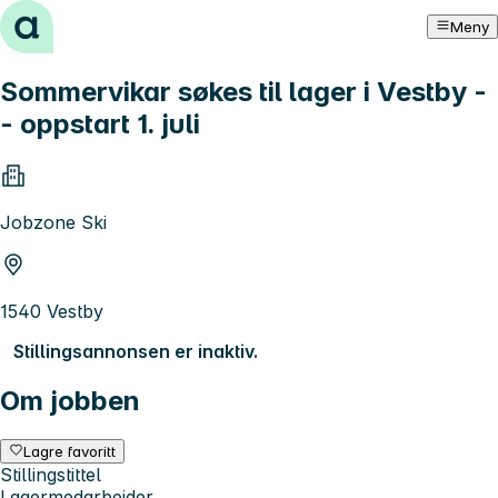
Hopp til innhold
Meny
Sommervikar søkes til lager i Vestby -
- oppstart 1. juli
Jobzone Ski
1540 Vestby
Stillingsannonsen er inaktiv.
Om jobben
Lagre favoritt
Stillingstittel
Lagermedarbeider