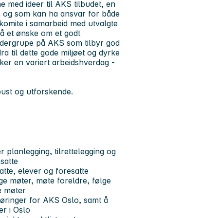
e med ideer til AKS tilbudet, en
sen og som kan ha ansvar for både
komite i samarbeid med utvalgte
så et ønske om et godt
 ledergrupe på AKS som tilbyr god
a til dette gode miljøet og dyrke
iker en variert arbeidshverdag -
ust og utforskende.
 planlegging, tilrettelegging og
satte
tte, elever og foresatte
ige møter, møte foreldre, følge
le møter
øringer for AKS Oslo, samt å
er i Oslo