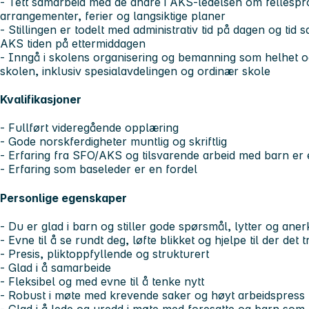
- Tett samarbeid med de andre i AKS-ledelsen om fellesprosj
arrangementer, ferier og langsiktige planer
- Stillingen er todelt med administrativ tid på dagen og t
AKS tiden på ettermiddagen
- Inngå i skolens organisering og bemanning som helhet og 
skolen, inklusiv spesialavdelingen og ordinær skole
Kvalifikasjoner
- Fullført videregående opplæring
- Gode norskferdigheter muntlig og skriftlig
- Erfaring fra SFO/AKS og tilsvarende arbeid med barn er 
- Erfaring som baseleder er en fordel
Personlige egenskaper
- Du er glad i barn og stiller gode spørsmål, lytter og ane
- Evne til å se rundt deg, løfte blikket og hjelpe til der det 
- Presis, pliktoppfyllende og strukturert
- Glad i å samarbeide
- Fleksibel og med evne til å tenke nytt
- Robust i møte med krevende saker og høyt arbeidspress
- Glad i å lede og uredd i møte med foresatte og barn som