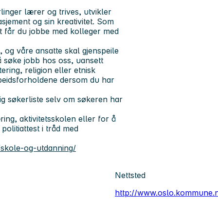
inger lærer og trives, utvikler
gasjement og sin kreativitet. Som
t får du jobbe med kolleger med
og våre ansatte skal gjenspeile
 å søke jobb hos oss, uansett
ering, religion eller etnisk
rbeidsforholdene dersom du har
ig søkerliste selv om søkeren har
ng, aktivitetsskolen eller for å
politiattest i tråd med
skole-og-utdanning/
Nettsted
http://www.oslo.kommune.