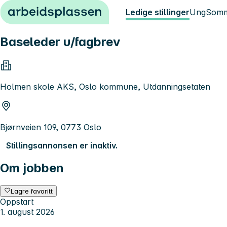
Hopp til innhold
Ledige stillinger
Ung
Somm
Baseleder u/fagbrev
Holmen skole AKS, Oslo kommune, Utdanningsetaten
Bjørnveien 109, 0773 Oslo
Stillingsannonsen er inaktiv.
Om jobben
Lagre favoritt
Oppstart
1. august 2026