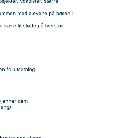
ekter, vaktlister, større
id sammen med elevene på basen i
være til støtte på tvers av
en forutsetning
rkjenner dem
trengs
 krever noe ekstra