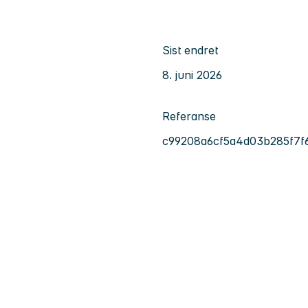
Sist endret
8. juni 2026
Referanse
c99208a6cf5a4d03b285f7f