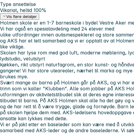
Type ansettelse
Vikariat, heltid 100%
Vis flere detaljer
Holmen skole er en 1-7 barneskole i bydel Vestre Aker med
Vi har også en spesialavdeling med 24 elever med
ulike utfordringer innen autismespekteret og store samme
og AKS har et tett samarbeid og vi er opptatt av at Holmen
like viktige.
Skolen har lyse rom med god luft, moderne møblering, ly
lydstudio, velutstyrt
kjøkken, rikt utstyrt naturfagrom, en stor kunst- og håndv
gangene! Vi har store utearealer, nærhet til marka og mye 
brukes mye.
Svært mange av barna på Holmen går på AKS, og vi har et eg
trinn som vi kaller "Klubben". Alle som jobber på AKS H
utformingen av aktivitetstilbudet slik at deres egne interes
tilbudet til barna. På AKS Holmen skal alle ha det gøy og 
og de har rett til å være trygge, glade og fornøyde. Barn l
på skolen hjelpe dem med. AKS-ledelsens hovedoppgave er å
ansatte kan lykkes med dette.
Vi er på jakt etter en baseleder som kan være med å utvik
samarbeid med AKS-leder og de andre baselederne. Vi søke