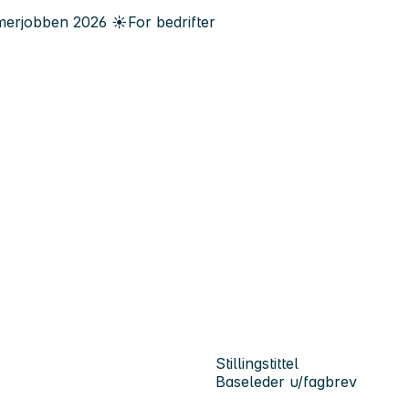
erjobben
2026
☀️
For bedrifter
Stillingstittel
Baseleder u/fagbrev