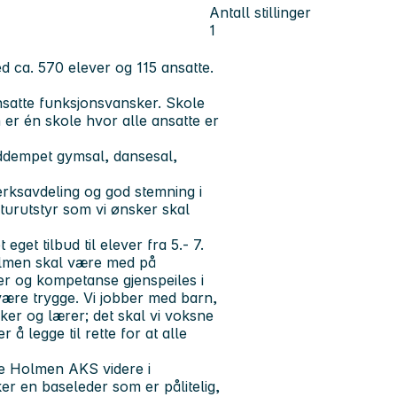
Antall stillinger
1
 ca. 570 elever og 115 ansatte.
nsatte funksjonsvansker. Skole
 er én skole hvor alle ansatte er
ddempet gymsal, dansesal,
erksavdeling og god stemning i
turutstyr som vi ønsker skal
et tilbud til elever fra 5.- 7.
olmen skal være med på
ser og kompetanse gjenspeiles i
være trygge. Vi jobber med barn,
eker og lærer; det skal vi voksne
 legge til rette for at alle
le Holmen AKS videre i
r en baseleder som er pålitelig,