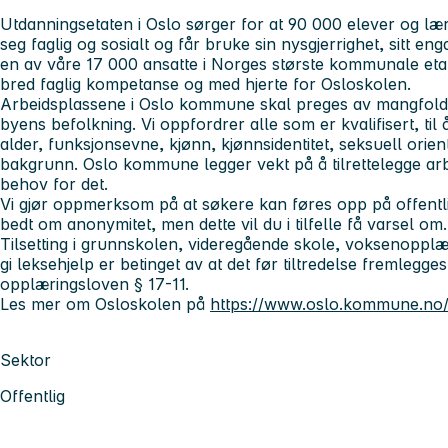
Utdanningsetaten i Oslo sørger for at 90 000 elever og lærl
seg faglig og sosialt og får bruke sin nysgjerrighet, sitt en
en av våre 17 000 ansatte i Norges største kommunale eta
bred faglig kompetanse og med hjerte for Osloskolen.
Arbeidsplassene i Oslo kommune skal preges av mangfold, 
byens befolkning. Vi oppfordrer alle som er kvalifisert, til
alder, funksjonsevne, kjønn, kjønnsidentitet, seksuell orient
bakgrunn. Oslo kommune legger vekt på å tilrettelegge a
behov for det.
Vi gjør oppmerksom på at søkere kan føres opp på offentl
bedt om anonymitet, men dette vil du i tilfelle få varsel om.
Tilsetting i grunnskolen, videregående skole, voksenopplæri
gi leksehjelp er betinget av at det før tiltredelse fremlegges 
opplæringsloven § 17-11.
Les mer om Osloskolen på
https://www.oslo.kommune.no/
Sektor
Offentlig