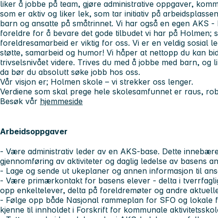
liker å jobbe på team, gjøre administrative oppgaver, komm
som er aktiv og liker lek, som tar initiativ på arbeidsplas
barn og ansatte på småtrinnet. Vi har også en egen AKS - 
foreldre for å bevare det gode tilbudet vi har på Holmen; 
foreldresamarbeid er viktig for oss. Vi er en veldig sosial
støtte, samarbeid og humor! Vi håper at nettopp du kan bidr
trivselsnivået videre. Trives du med å jobbe med barn, og l
da bør du absolutt søke jobb hos oss.
Vår visjon er; Holmen skole – vi strekker oss lenger.
Verdiene som skal prege hele skolesamfunnet er raus, rob
Besøk vår
hjemmeside
Arbeidsoppgaver
- Være administrativ leder av en AKS-base. Dette innebærer
gjennomføring av aktiviteter og daglig ledelse av basens an
- Lage og sende ut ukeplaner og annen informasjon til ansa
- Være primærkontakt for basens elever - delta i tverrfagl
opp enkeltelever, delta på foreldremøter og andre aktuel
- Følge opp både Nasjonal rammeplan for SFO og lokale f
kjenne til innholdet i Forskrift for kommunale aktivitetsskol