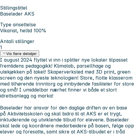
Stillingstittel
Baseleder AKS
Type ansettelse
Vikariat, heltid 100%
Antall stillinger
1
Vis flere detaljer
I august 2024 flyttet vi inn i splitter nye lokaler tilpasset
fremtidens pedagogikk! Klimalab, parsellhage og
utekjøkken på taket! Skaperverksted med 3D print, green
screen og den nyeste teknologien! Store, flotte klasserom
med tilhørende trinntorg og innbydende fasiliteter for store
og små! I umiddelbar nærhet finner vi både et stort
idrettsanlegg og marka!
Baseleder har ansvar for den daglige driften av en base
på Aktivitetsskolen og skal bidra til at AKS er et trygt,
inkluderende og utviklende tilbud for elevene. Baseleder
skal lede og koordinere medarbeidere på basen, følge opp
elever og foresatte, samt sikre at AKS-tilbudet er i tråd