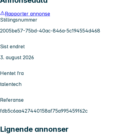
Annonsedata
Rapporter annonse
Stillingsnummer
2005be57-75bd-40ac-846a-5c194554d468
Sist endret
3. august 2026
Hentet fra
talentech
Referanse
fdb5c6aa427440158af75a995459f62c
Lignende annonser