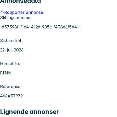
Annonsedata
Rapporter annonse
Stillingsnummer
1d37398f-f1c4-412d-905c-f438d6f5b411
Sist endret
22. juli 2026
Hentet fra
FINN
Referanse
466437979
Lignende annonser