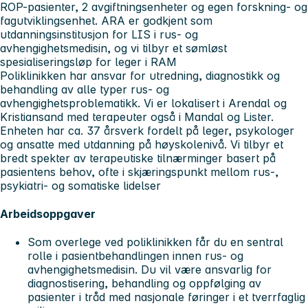
ROP-pasienter, 2 avgiftningsenheter og egen forskning- og
fagutviklingsenhet. ARA er godkjent som
utdanningsinstitusjon for LIS i rus- og
avhengighetsmedisin, og vi tilbyr et sømløst
spesialiseringsløp for leger i RAM
Poliklinikken har ansvar for utredning, diagnostikk og
behandling av alle typer rus- og
avhengighetsproblematikk. Vi er lokalisert i Arendal og
Kristiansand med terapeuter også i Mandal og Lister.
Enheten har ca. 37 årsverk fordelt på leger, psykologer
og ansatte med utdanning på høyskolenivå. Vi tilbyr et
bredt spekter av terapeutiske tilnærminger basert på
pasientens behov, ofte i skjæringspunkt mellom rus-,
psykiatri- og somatiske lidelser
Arbeidsoppgaver
Som overlege ved poliklinikken får du en sentral
rolle i pasientbehandlingen innen rus- og
avhengighetsmedisin. Du vil være ansvarlig for
diagnostisering, behandling og oppfølging av
pasienter i tråd med nasjonale føringer i et tverrfaglig