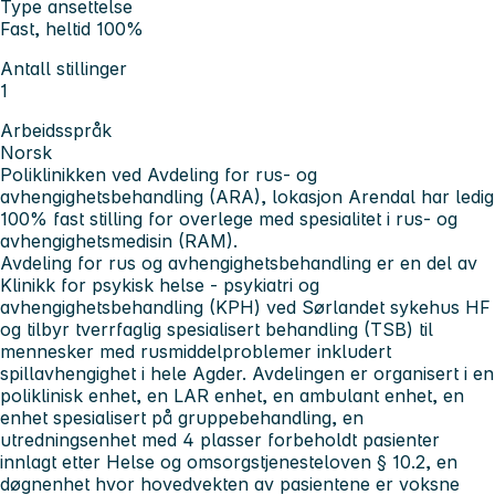
Type ansettelse
Fast, heltid 100%
Antall stillinger
1
Arbeidsspråk
Norsk
Poliklinikken ved Avdeling for rus- og
avhengighetsbehandling (ARA), lokasjon Arendal har ledig
100% fast stilling for overlege med spesialitet i rus- og
avhengighetsmedisin (RAM).
Avdeling for rus og avhengighetsbehandling er en del av
Klinikk for psykisk helse - psykiatri og
avhengighetsbehandling (KPH) ved Sørlandet sykehus HF
og tilbyr tverrfaglig spesialisert behandling (TSB) til
mennesker med rusmiddelproblemer inkludert
spillavhengighet i hele Agder. Avdelingen er organisert i en
poliklinisk enhet, en LAR enhet, en ambulant enhet, en
enhet spesialisert på gruppebehandling, en
utredningsenhet med 4 plasser forbeholdt pasienter
innlagt etter Helse og omsorgstjenesteloven § 10.2, en
døgnenhet hvor hovedvekten av pasientene er voksne