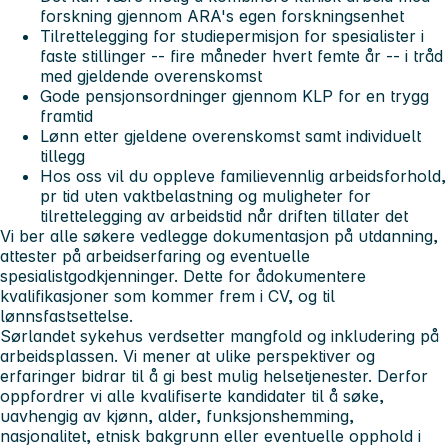
forskning gjennom ARA's egen forskningsenhet
Tilrettelegging for studiepermisjon for spesialister i
faste stillinger -- fire måneder hvert femte år -- i tråd
med gjeldende overenskomst
Gode pensjonsordninger gjennom KLP for en trygg
framtid
Lønn etter gjeldene overenskomst samt individuelt
tillegg
Hos oss vil du oppleve familievennlig arbeidsforhold,
pr tid uten vaktbelastning og muligheter for
tilrettelegging av arbeidstid når driften tillater det
Vi ber alle søkere vedlegge dokumentasjon på utdanning,
attester på arbeidserfaring og eventuelle
spesialistgodkjenninger. Dette for ådokumentere
kvalifikasjoner som kommer frem i CV, og til
lønnsfastsettelse.
Sørlandet sykehus verdsetter mangfold og inkludering på
arbeidsplassen. Vi mener at ulike perspektiver og
erfaringer bidrar til å gi best mulig helsetjenester. Derfor
oppfordrer vi alle kvalifiserte kandidater til å søke,
uavhengig av kjønn, alder, funksjonshemming,
nasjonalitet, etnisk bakgrunn eller eventuelle opphold i