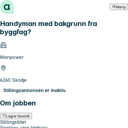
Hopp til innhold
Meny
Handyman med bakgrunn fra
byggfag?
Manpower
6260 Skodje
Stillingsannonsen er inaktiv.
Om jobben
Lagre favoritt
Stillingstittel
Snekker uten fagbrev