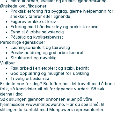
Bidra til orden, kvalitet og effektiv gjennomføring
Ønskede kvalifikasjoner
Praktisk erfaring fra byggfag, gjerne hjelpemann for
snekker, tømrer eller lignende
Fagbrev er
ikke
et krav
Erfaring med håndverktøy og praktisk arbeid
Evne til å jobbe selvstendig
Pålitelig og kvalitetsbevisst
Personlige egenskaper
Løsningsorientert og lærevillig
Positiv holdning og god arbeidsmoral
Strukturert og nøyaktig
Vi tilbyr
Fast arbeid i en etablert og stabil bedrift
God opplæring og mulighet for utvikling
Trivelig arbeidsmiljø
Er dette noe for deg? Bedriften har det travelt med å finne
folk, så kandidater vil bli fortløpende vurdert. Så søk
gjerne i dag.
Søk stillingen gjennom annonsen eller på våre
hjemmesider www.manpower.no. Har du spørsmål til
stillingen ta kontakt med Manpowers representanter.