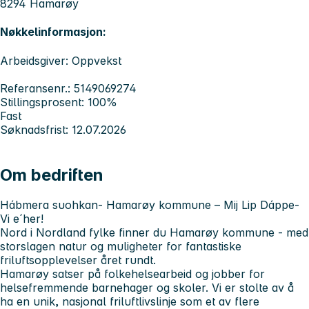
8294 Hamarøy
Nøkkelinformasjon:
Arbeidsgiver: Oppvekst
Referansenr.: 5149069274
Stillingsprosent: 100%
Fast
Søknadsfrist: 12.07.2026
Om bedriften
Hábmera suohkan- Hamarøy kommune – Mij Lip Dáppe-
Vi e´her!
Nord i Nordland fylke finner du Hamarøy kommune - med
storslagen natur og muligheter for fantastiske
friluftsopplevelser året rundt.
Hamarøy satser på folkehelsearbeid og jobber for
helsefremmende barnehager og skoler. Vi er stolte av å
ha en unik, nasjonal friluftlivslinje som et av flere