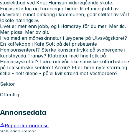
studietilbud ved Knut Hamsun videregående skole.
Engasjerte lag og foreninger bidrar til et mangfold av
aktiviteter rundt omkring i kommunen, godt støttet av vårt
lokale næringsliv.
Livet er mer enn jobb, og i Hamarøy får du mer. Mer tid.
Mer plass. Mer av alt.
Hva med en måneskinnstur i løypene på Ulvsvågskaret?
En kaffekopp i
Kafé Sult
på det prisbelønte
Hamsunsenteret? Sterke kunstinntrykk på svabergene i
kunstbygda Tranøy? Klatretur med fine folk på
Hamarøyskaftet? Lære om vår rike samiske kulturhistorie
på lulesamiske senteret Àrran? Eller bare nyte storm og
stille - helt alene - på ei kvit strand mot Vestfjorden?
Sektor
Offentlig
Annonsedata
Rapporter annonse
Stillingsnummer