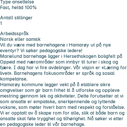
Type ansettelse
Fast, heltid 100%
Antall stillinger
1
Arbeidsspråk
Norsk eller samisk
Vil du være med barnehagene i Hamarøy ut på nye
eventyr? Vi søker pedagogiske ledere!
Marielund barnehage ligger i Hersethskogen boligfelt på
Oppeid med nærområder som innbyr til turer i skog og
fjære. I dag har vi fire avdelinger. Vår visjon er «Læring for
livet». Barnehagens fokusområder er språk og sosial
kompetanse.
Hamarøy kommune legger vekt på å etablere sikre
omgivelser som gir barn frihet til å utforske og oppleve
mestring gjennom lek og aktiviteter. Dette forutsetter at vi
som ansatte er empatiske, anerkjennende og lyttende
voksne, som møter hvert barn med respekt og forståelse.
Vi er opptatt av å skape rom for alle, slik at både barn og
ansatte skal føle trygghet og tilhørighet. Nå søker vi etter
en
pedagogiske leder
til vår barnehage.