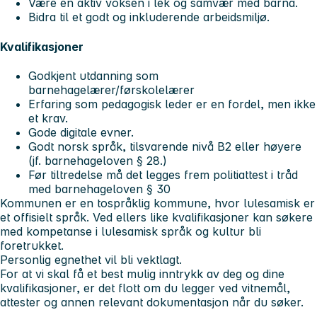
Være en aktiv voksen i lek og samvær med barna.
Bidra til et godt og inkluderende arbeidsmiljø.
Kvalifikasjoner
Godkjent utdanning som
barnehagelærer/førskolelærer
Erfaring som pedagogisk leder er en fordel, men ikke
et krav.
Gode digitale evner.
Godt norsk språk, tilsvarende nivå B2 eller høyere
(jf. barnehageloven § 28.)
Før tiltredelse må det legges frem politiattest i tråd
med barnehageloven § 30
Kommunen er en tospråklig kommune, hvor lulesamisk er
et offisielt språk. Ved ellers like kvalifikasjoner kan søkere
med kompetanse i lulesamisk språk og kultur bli
foretrukket.
Personlig egnethet vil bli vektlagt.
For at vi skal få et best mulig inntrykk av deg og dine
kvalifikasjoner, er det flott om du legger ved vitnemål,
attester og annen relevant dokumentasjon når du søker.