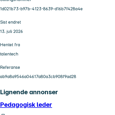
1d021b73-b97b-4123-8639-d16b7f428a4e
Sist endret
13. juli 2026
Hentet fra
talentech
Referanse
ab9a8a9546a04617a80a3cb908f9ad28
Lignende annonser
Pedagogisk leder