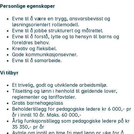
Personlige egenskaper
Evne til å være en trygg, ansvarsbevisst og
løsningsorientert rollemodell.
Evne til å jobbe strukturert og målrettet.
Evne til å forstå, lytte og ta hensyn til barns og
foreldres behov.
Kreativ og fleksibel.
Gode kommunikasjonsevner.
Evne til å samarbeide.
Vi tilbyr
Et trivelig, godt og utviklende arbeidsmiljø.
Tilsetting og lønn i henhold til gjeldende lover,
reglementer og tariffavtaler.
Gratis barnehageplass
Beholdertillegg for pedagogiske ledere kr 6 000,- pr
år i inntil 10 år. Maks. 60 000,-
Årlig funksjonstillegg som pedagogiske ledere på kr
35 350,- pr år
Avtale om inntil en time fri med lønn pr uke for å