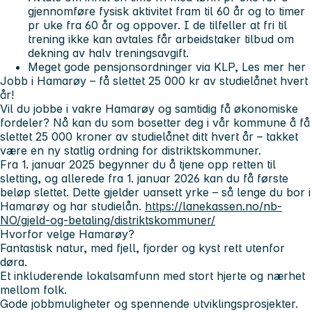
gjennomføre fysisk aktivitet fram til 60 år og to timer
pr uke fra 60 år og oppover. I de tilfeller at fri til
trening ikke kan avtales får arbeidstaker tilbud om
dekning av halv treningsavgift.
Meget gode pensjonsordninger via KLP, Les mer her
Jobb i Hamarøy – få slettet 25 000 kr av studielånet hvert
år!
Vil du jobbe i vakre Hamarøy og samtidig få økonomiske
fordeler? Nå kan du som bosetter deg i vår kommune å få
slettet 25 000 kroner av studielånet ditt hvert år – takket
være en ny statlig ordning for distriktskommuner.
Fra 1. januar 2025 begynner du å tjene opp retten til
sletting, og allerede fra 1. januar 2026 kan du få første
beløp slettet. Dette gjelder uansett yrke – så lenge du bor i
Hamarøy og har studielån.
https://lanekassen.no/nb-
NO/gjeld-og-betaling/distriktskommuner/
Hvorfor velge Hamarøy?
Fantastisk natur, med fjell, fjorder og kyst rett utenfor
døra.
Et inkluderende lokalsamfunn med stort hjerte og nærhet
mellom folk.
Gode jobbmuligheter og spennende utviklingsprosjekter.