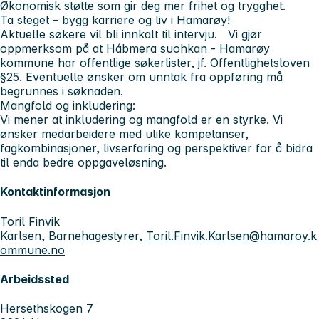
Økonomisk støtte som gir deg mer frihet og trygghet.
Ta steget – bygg karriere og liv i Hamarøy!
Aktuelle søkere vil bli innkalt til intervju. Vi gjør
oppmerksom på at Hábmera suohkan - Hamarøy
kommune har offentlige søkerlister, jf. Offentlighetsloven
§25. Eventuelle ønsker om unntak fra oppføring må
begrunnes i søknaden.
Mangfold og inkludering:
Vi mener at inkludering og mangfold er en styrke. Vi
ønsker medarbeidere med ulike kompetanser,
fagkombinasjoner, livserfaring og perspektiver for å bidra
til enda bedre oppgaveløsning.
Kontaktinformasjon
Toril Finvik
Karlsen, Barnehagestyrer,
Toril.Finvik.Karlsen@hamaroy.k
ommune.no
Arbeidssted
Hersethskogen 7