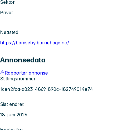
Sektor
Privat
Nettsted
https://bamseby.barnehage.no/
Annonsedata
Rapporter annonse
Stillingsnummer
1ce42fca-a823-4869-890c-182749014e74
Sist endret
18. juni 2026
Hentet fra