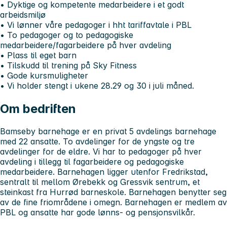
• Dyktige og kompetente medarbeidere i et godt
arbeidsmiljø
• Vi lønner våre pedagoger i hht tariffavtale i PBL
• To pedagoger og to pedagogiske
medarbeidere/fagarbeidere på hver avdeling
• Plass til eget barn
• Tilskudd til trening på Sky Fitness
• Gode kursmuligheter
• Vi holder stengt i ukene 28.29 og 30 i juli måned.
Om bedriften
Bamseby barnehage er en privat 5 avdelings barnehage
med 22 ansatte. To avdelinger for de yngste og tre
avdelinger for de eldre. Vi har to pedagoger på hver
avdeling i tillegg til fagarbeidere og pedagogiske
medarbeidere. Barnehagen ligger utenfor Fredrikstad,
sentralt til mellom Ørebekk og Gressvik sentrum, et
steinkast fra Hurrød barneskole. Barnehagen benytter seg
av de fine friområdene i omegn. Barnehagen er medlem av
PBL og ansatte har gode lønns- og pensjonsvilkår.