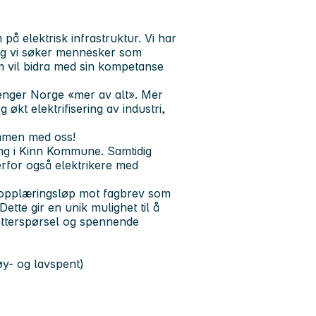
å elektrisk infrastruktur. Vi har
 og vi søker mennesker som
m vil bidra med sin kompetanse
trenger Norge «mer av alt». Mer
økt elektrifisering av industri,
ammen med oss!
sing i Kinn Kommune. Samtidig
rfor også elektrikere med
gt opplæringsløp mot fagbrev som
tte gir en unik mulighet til å
etterspørsel og spennende
øy- og lavspent)