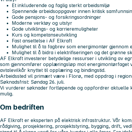
Et inkluderende og faglig sterkt arbeidsmiljø
Spennende arbeidsoppgaver innen kritisk samfunnsin
Gode pensjons- og forsikringsordninger
Moderne verktøy og utstyr
Gode utviklings- og karrieremuligheter
Kurs og kompetanseutvikling
Fast ansettelse i AF Elkraft
Mulighet til å ta fagbrev som energimontør gjennom et
Mulighet til å bidra i elektrifiseringen og det grønne sk
AF Elkraft investerer betydelige ressurser i utvikling av e
som gjennomfører opplæringsløp mot energimontørfaget vil
avtalevilkår knyttet til opplæring og bindingstid.
Arbeidssted vil primært være i Florø, med oppdrag i regio
Søknadsfrist: Søndag 26. juli.
Vi vurderer søknader fortløpende og oppfordrer aktuelle ka
mulig.
Om bedriften
AF Elkraft er eksperten på elektrisk infrastruktur. Vår ko
rådgiving, prosjektering, prosjektstyring, bygging, drift, ve
stand til å skape verdi for våre kunder i alle faser. Fra ide