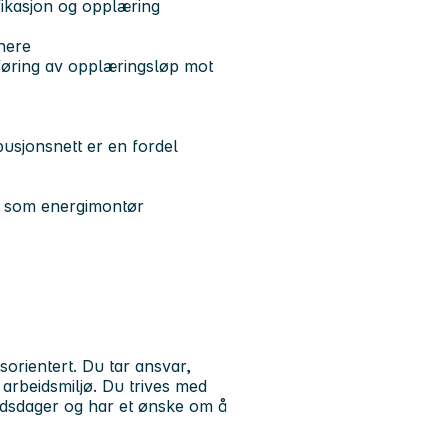
fikasjon og opplæring
nere
føring av opplæringsløp mot
ibusjonsnett er en fordel
v som energimontør
sorientert. Du tar ansvar,
 arbeidsmiljø. Du trives med
eidsdager og har et ønske om å