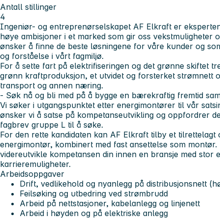
Antall stillinger
4
Ingeniør- og entreprenørselskapet AF Elkraft er eksperten p
høye ambisjoner i et marked som gir oss vekstmuligheter
ønsker å finne de beste løsningene for våre kunder og so
og forståelse i vårt fagmiljø.
For å sette fart på elektrifiseringen og det grønne skiftet 
grønn kraftproduksjon, et utvidet og forsterket strømnett og 
transport og annen næring.
- Søk nå og bli med på å bygge en bærekraftig fremtid s
Vi søker i utgangspunktet etter energimontører til vår sat
ønsker vi å satse på kompetanseutvikling og oppfordrer de
fagbrev gruppe L til å søke.
For den rette kandidaten kan AF Elkraft tilby et tilrettela
energimontør, kombinert med fast ansettelse som montør. De
videreutvikle kompetansen din innen en bransje med stor 
karrieremuligheter.
Arbeidsoppgaver
Drift, vedlikehold og nyanlegg på distribusjonsnett (h
Feilsøking og utbedring ved strømbrudd
Arbeid på nettstasjoner, kabelanlegg og linjenett
Arbeid i høyden og på elektriske anlegg