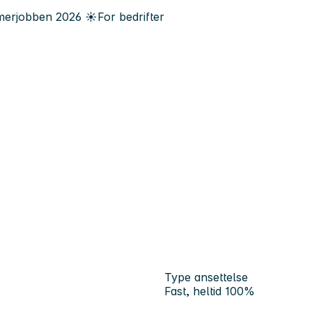
erjobben
2026
☀️
For bedrifter
Type ansettelse
Fast, heltid 100%