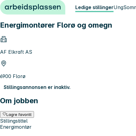
Hopp til innhold
Ledige stillinger
Ung
Somm
Energimontører Florø og omegn
AF Elkraft AS
6900 Florø
Stillingsannonsen er inaktiv.
Om jobben
Lagre favoritt
Stillingstittel
Energimontør