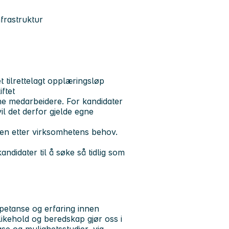
frastruktur
 tilrettelagt opplæringsløp
iftet
gne medarbeidere. For kandidater
 det derfor gjelde egne
nen etter virksomhetens behov.
ndidater til å søke så tidlig som
mpetanse og erfaring innen
dlikehold og beredskap gjør oss i
fase og mulighetsstudier, via