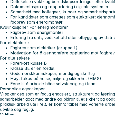
Deltakelse i vakt- og beredskapsordninger etter kvali
Dokumentasjon og rapportering i digitale systemer
Samarbeid med kollegaer, kunder og samarbeidspart
For kandidater som ansettes som elektriker: gjennom
fagbrev som energimontør
Kvalifikasjoner
For energimontører
Fagbrev som energimontør
Erfaring fra drift, vedlikehold eller utbygging av distr
For elektrikere
Fagbrev som elektriker (gruppe L)
Motivasjon for å gjennomføre opplæring mot fagbre
For alle søkere
Førerkort klasse B
Klasse BE er en fordel
Gode norskkunnskaper, muntlig og skriftlig
Høyt fokus på helse, miljø og sikkerhet (HMS)
Evne til å arbeide både selvstendig og i team
Personlige egenskaper
Vi søker deg som er faglig engasjert, strukturert og løsning
samarbeider godt med andre og bidrar til et sikkert og godt
praktisk arbeid ute i felt, er komfortabel med varierte arb
utvikle deg faglig.
Vi tilbyr