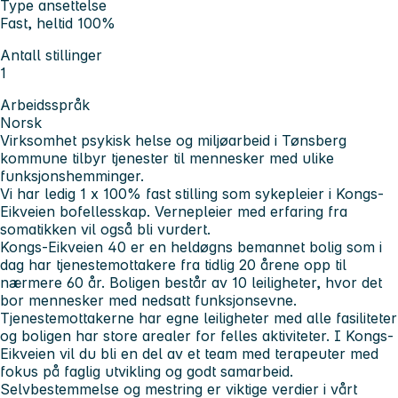
Type ansettelse
Fast, heltid 100%
Antall stillinger
1
Arbeidsspråk
Norsk
Virksomhet psykisk helse og miljøarbeid i Tønsberg
kommune tilbyr tjenester til mennesker med ulike
funksjonshemminger.
Vi har ledig 1 x 100% fast stilling som sykepleier i Kongs-
Eikveien bofellesskap. Vernepleier med erfaring fra
somatikken vil også bli vurdert.
Kongs-Eikveien 40 er en heldøgns bemannet bolig som i
dag har tjenestemottakere fra tidlig 20 årene opp til
nærmere 60 år. Boligen består av 10 leiligheter, hvor det
bor mennesker med nedsatt funksjonsevne.
Tjenestemottakerne har egne leiligheter med alle fasiliteter
og boligen har store arealer for felles aktiviteter. I Kongs-
Eikveien vil du bli en del av et team med terapeuter med
fokus på faglig utvikling og godt samarbeid.
Selvbestemmelse og mestring er viktige verdier i vårt