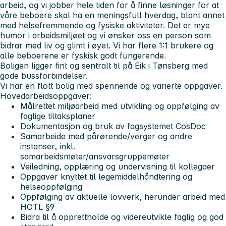
arbeid, og vi jobber hele tiden for å finne løsninger for at
våre beboere skal ha en meningsfull hverdag, blant annet
med helsefremmende og fysiske aktiviteter. Det er mye
humor i arbeidsmiljøet og vi ønsker oss en person som
bidrar med liv og glimt i øyet. Vi har flere 1:1 brukere og
alle beboerene er fyskisk godt fungerende.
Boligen ligger fint og sentralt til på Eik i Tønsberg med
gode bussforbindelser.
Vi har en flott bolig med spennende og varierte oppgaver.
Hovedarbeidsoppgaver:
Målrettet miljøarbeid med utvikling og oppfølging av
faglige tiltaksplaner
Dokumentasjon og bruk av fagsystemet CosDoc
Samarbeide med pårørende/verger og andre
instanser, inkl.
samarbeidsmøter/ansvarsgruppemøter
Veiledning, opplæring og undervisning til kollegaer
Oppgaver knyttet til legemiddelhåndtering og
helseoppfølging
Oppfølging av aktuelle lovverk, herunder arbeid med
HOTL §9
Bidra til å opprettholde og videreutvikle faglig og god