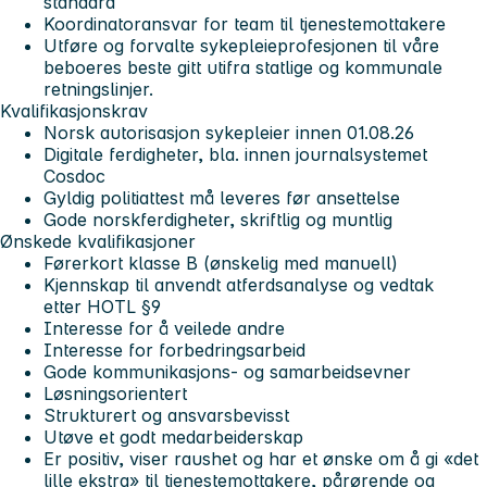
standard
Koordinatoransvar for team til tjenestemottakere
Utføre og forvalte sykepleieprofesjonen til våre
beboeres beste gitt utifra statlige og kommunale
retningslinjer.
Kvalifikasjonskrav
Norsk autorisasjon sykepleier innen 01.08.26
Digitale ferdigheter, bla. innen journalsystemet
Cosdoc
Gyldig politiattest må leveres før ansettelse
Gode norskferdigheter, skriftlig og muntlig
Ønskede kvalifikasjoner
Førerkort klasse B (ønskelig med manuell)
Kjennskap til anvendt atferdsanalyse og vedtak
etter HOTL §9
Interesse for å veilede andre
Interesse for forbedringsarbeid
Gode kommunikasjons- og samarbeidsevner
Løsningsorientert
Strukturert og ansvarsbevisst
Utøve et godt medarbeiderskap
Er positiv, viser raushet og har et ønske om å gi «det
lille ekstra» til tjenestemottakere, pårørende og