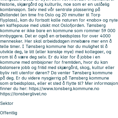
historie, skjærgård og kulturliv, noe som er en uslåelig
kombinasjon. Selv med vår sentrale plassering på
Østlandet (en time fra Oslo og 20 minutter til Torp
flyplass), kan du fortsatt kalle naturen for «nabo» og nyte
en kaffepause med utsikt mot Oslofjorden. Tønsberg
kommune er ikke bare en kommune som rommer 59 000
innbyggere. Det er også en arbeidsplass for over 4000
mennesker. Her skal arbeidsdagen innebære mer enn å
telle timer. I Tønsberg kommune har du mulighet til å
utvikle deg, le litt (eller kanskje mye) med kollegaer, og
rom til å være deg selv. Er du klar for å jobbe i en
kommune med ambisjoner for fremtiden, hvor du kan
balansere jobb og fritid med skjærgård, skog, kultur eller
byliv rett utenfor døren? Da venter Tønsberg kommune
på deg. Er du videre nysgjerrig på Tønsberg kommune
som arbeidsplass, eller et sted å flytte til? Mer informasjon
finner du her: https://www.tonsberg.kommune.no
https://tonsberglivet.no
Sektor
Offentlig